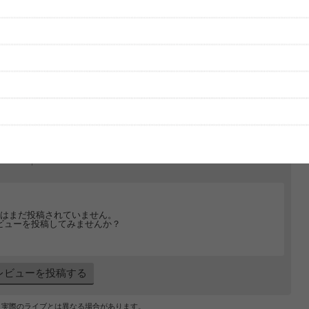
グッズの待ち時間：
観たレポを投稿する
ただいま受付中です
[---／---]
はまだ投稿されていません。
ビューを投稿してみませんか？
レビューを投稿する
、実際のライブとは異なる場合があります。