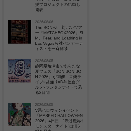
援プロジェクトの始動も
発表
2026/08/06
The BONEZ 対バンツア
ー『MATCHBOX2026』Si
M、Fear, and Loathing in
Las Vegasら対バンアーテ
ィストを一斉解禁
2026/08/05
静岡県焼津市であらたな
夏フェス『BON BON BO
N 2026』が開催 音楽ラ
イブ×盆踊り×DJ×屋台グ
ルメ×ランタンナイトで彩
る2日間
2026/08/05
V系ハロウィンイベント
『MASKED HALLOWEEN
2026』4日目、“渋谷魔界†
モンスターナイト”出演6