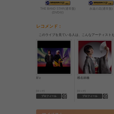
THE BAND STAR(通常盤)
永遠の花(通常盤)
(DVD付)
レコメンド：
このライブを見ている人は、こんなアーティスト
B'z
椎名林檎
ロック
ロック
0
0
プロフィール
プロフィール