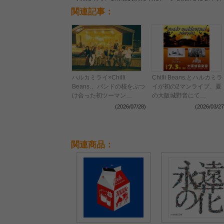
関連記事：
ハルカミライ×Chilli
Chilli Beans.とハルカミラ
Beans.、バンドの核をぶつ
イが初の2マンライブ、夏
け合った初ツーマン
の大阪城野音にて
『SOUND CONNECTION
『SOUND CONNECTION
(2026/07/28)
(2026/03/27
-SUNSET PARTY-』レポー
～SUNSET PARTY～』開
ト
催決定
関連商品：