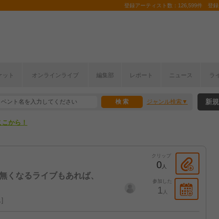
登録アーティスト数：126,599件 登録コ
ケット
オンラインライブ
編集部
レポート
ニュース
ラ
ここから！
新規
ジャンル検索
上半期編発表！
ここから！
上半期編発表！
クリップ
0
人
s "急に無くなるライブもあれば、
参加した
1
人
ス