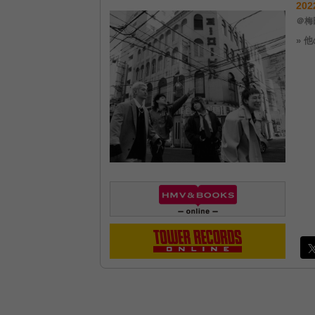
202
＠梅田
» 