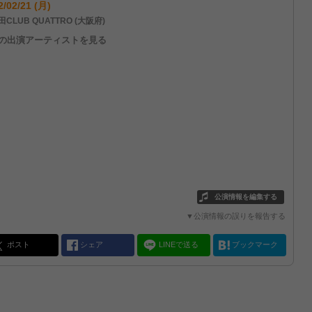
2/02/21 (月)
CLUB QUATTRO (大阪府)
他の出演アーティストを見る
公演情報を編集する
▼公演情報の誤りを報告する
ポスト
シェア
LINEで送る
ブックマーク