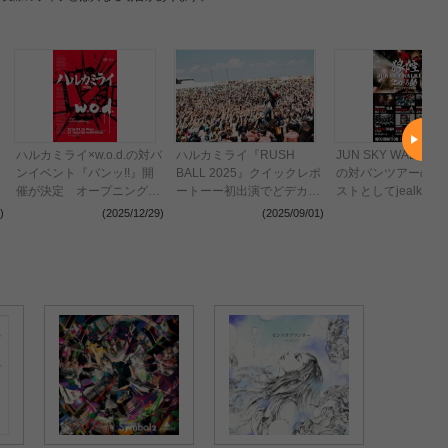
ハルカミライ×w.o.d.の対バ
ハルカミライ『RUSH
JUN SKY WALKER
ンイベント『バンッ!!』開
BALL 2025』クイックレポ
の対バンツアーの第
催が決定 オープニングア
ートーー初出演でどデカく
ストとしてjealkb、T
クトにgraing hunnyが登場
刻み付けた君と4人の物語
BAWDIES、四星球
)
(2025/12/29)
(2025/09/01)
(2024
「俺らも、みんなのことを
を発表
待ってたよ！」