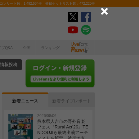
ンサート数：1,492,534件 登録セットリスト数：472,220件
イブQ&A
企画
ランキング
情報投稿
新着ニュース
新着ライブレポート
2026/08/06
熊本県人吉市の野外音楽
フェス『Rural Act'26』TE
NDOUJIら最終出演アーテ
ィストを解禁 被災地支