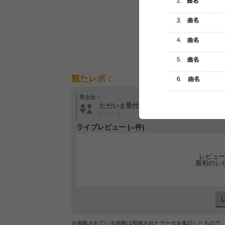
観たレポ：
男女比：
年齢層：
ただいま受付中です
ただいま受付中です
[---／---]
[---／---]
ライブレビュー (--件)
レビュー
最初のレ
※掲載されている情報は投稿されたデータを集計したもので