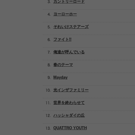
カントリーロード
ヨーローホー
それいけステアーズ
ファイト!!
俺達が呼んでいる
春のテーマ
Mayday
光インザファミリー
世界を終わらせて
ハッシャダイの丘
QUATTRO YOUTH