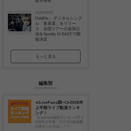
組を発表
2026/08/05
OddRe:、デジタルシング
ル「黄泉還」をリリー
ス 全国ツアーの追加公
演をSpotify O-EASTで開
催決定
もっと見る
編集部
≪LiveFans調べ≫2026年
上半期ライブ動員ランキ
ング！
【LiveFans独自ランキング】2
026年上半期、ライブの動員数
が多かったのは…！？