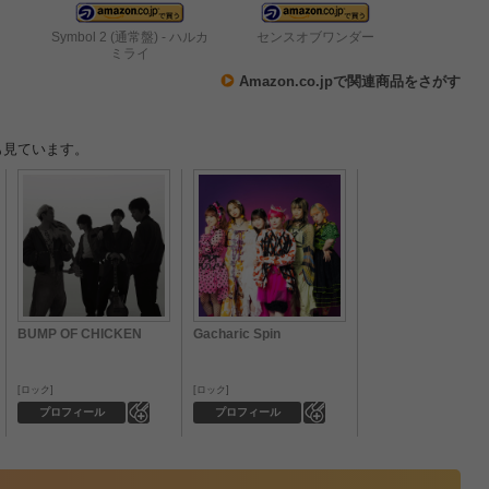
Symbol 2 (通常盤) - ハルカ
センスオブワンダー
ミライ
Amazon.co.jpで関連商品をさがす
も見ています。
BUMP OF CHICKEN
Gacharic Spin
ロック
ロック
0
0
プロフィール
プロフィール