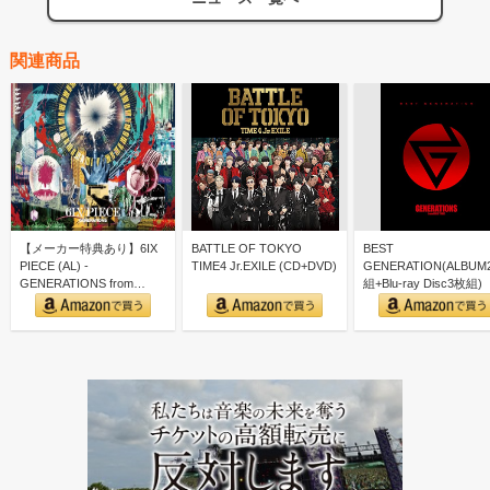
関連商品
【メーカー特典あり】6IX
BATTLE OF TOKYO
BEST
PIECE (AL) -
TIME4 Jr.EXILE (CD+DVD)
GENERATION(ALBUM
GENERATIONS from
組+Blu-ray Disc3枚組)
EXILE…