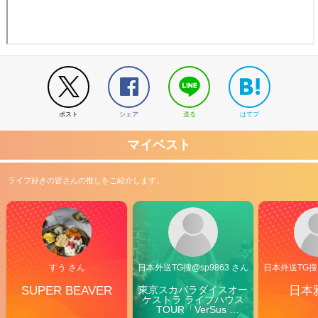
ポスト
シェア
送る
はてブ
マイベスト
ライブ好きの皆さんの推しをご紹介します。
すう さん
日本外送TG搜@sp9863 さん
日本外送TG搜@
SUPER BEAVER
東京スカパラダイスオー
日本
ケストラ ライブハウス
TOUR「VerSus 