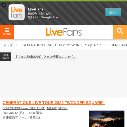
×
LiveFans
表示
株式会社SKIYAKI
無料 - In Google Play
MENU
2026
【フェス特集2026】フェス情報はここから！
04/27
トップ
GENERATIONS LIVE TOUR 2022 ″WONDER SQUARE″
GENERATI
2026
【ライブ動員ランキング】2026年上半期編発表！
07/28
2026
【フェス特集2026】フェス情報はここから！
04/27
2026
【ライブ動員ランキング】2026年上半期編発表！
07/28
GENERATIONS LIVE TOUR 2022 ″WONDER SQUARE″
GENERATIONS from EXILE TRIBE
,
数原龍友
,
PKCZ®
2022/06/12 (日) 15:00 開演
＠盛運輸アリーナ (青森県)