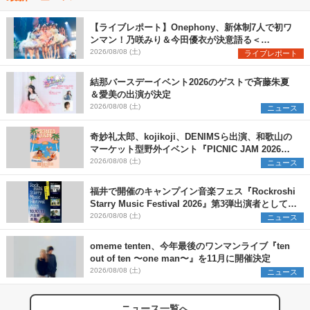
【ライブレポート】Onephony、新体制7人で初ワ
ンマン！乃咲みり＆今田優衣が決意語る＜
Onephony新体制1st Oneman Live はじまりの夏
2026/08/08 (土)
ライブレポート
＞
結那バースデーイベント2026のゲストで斉藤朱夏
＆愛美の出演が決定
2026/08/08 (土)
ニュース
奇妙礼太郎、kojikoji、DENIMSら出演、和歌山の
マーケット型野外イベント『PICNIC JAM 2026』
早割チケット発売開始
2026/08/08 (土)
ニュース
福井で開催のキャンプイン音楽フェス『Rockroshi
Starry Music Festival 2026』第3弾出演者として
SCOOBIE DO、かりゆし58、Reiを発表
2026/08/08 (土)
ニュース
omeme tenten、今年最後のワンマンライブ『ten
out of ten 〜one man〜』を11月に開催決定
2026/08/08 (土)
ニュース
ニュース一覧へ