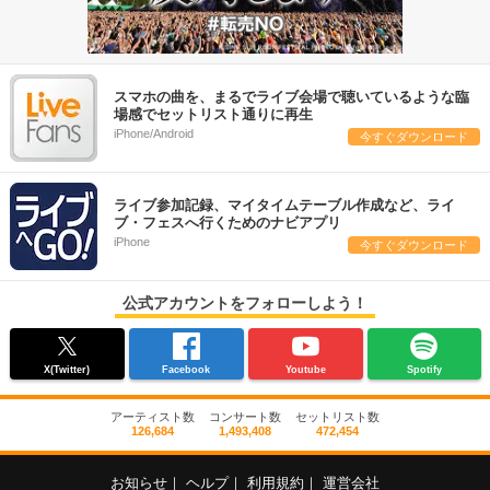
スマホの曲を、まるでライブ会場で聴いているような臨
場感でセットリスト通りに再生
iPhone/Android
今すぐダウンロード
ライブ参加記録、マイタイムテーブル作成など、ライ
ブ・フェスへ行くためのナビアプリ
iPhone
今すぐダウンロード
公式アカウントをフォローしよう！
X(Twitter)
Facebook
Youtube
Spotify
アーティスト数
コンサート数
セットリスト数
126,684
1,493,408
472,454
お知らせ
｜
ヘルプ
｜
利用規約
｜
運営会社