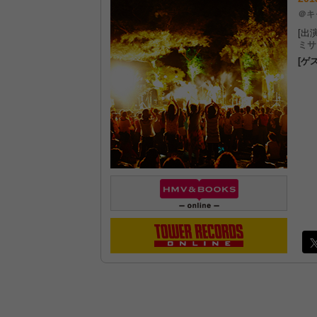
＠キ
[出演
ミサ
[ゲ