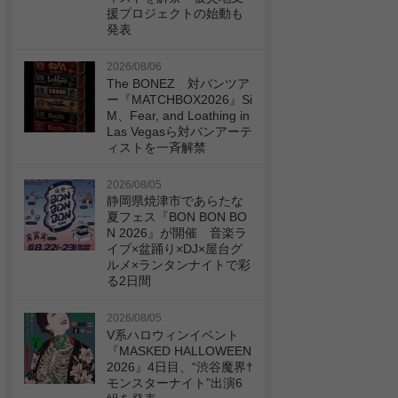
援プロジェクトの始動も
発表
2026/08/06
The BONEZ 対バンツア
ー『MATCHBOX2026』Si
M、Fear, and Loathing in
Las Vegasら対バンアーテ
ィストを一斉解禁
2026/08/05
静岡県焼津市であらたな
夏フェス『BON BON BO
N 2026』が開催 音楽ラ
イブ×盆踊り×DJ×屋台グ
ルメ×ランタンナイトで彩
る2日間
2026/08/05
V系ハロウィンイベント
『MASKED HALLOWEEN
2026』4日目、“渋谷魔界†
モンスターナイト”出演6