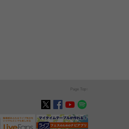
Page Top↑