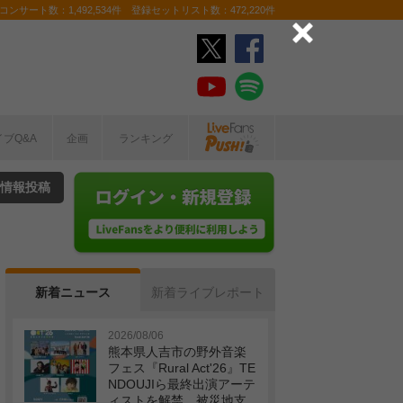
ンサート数：1,492,534件 登録セットリスト数：472,220件
イブQ&A
企画
ランキング
情報投稿
新着ニュース
新着ライブレポート
2026/08/06
熊本県人吉市の野外音楽
フェス『Rural Act'26』TE
NDOUJIら最終出演アーテ
ィストを解禁 被災地支