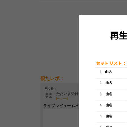
観たレポ：
男女比：
年齢層：
ただいま受付中です
ただいま受付中です
[---／---]
[---／---]
ライブレビュー (--件)
レビュー
最初のレ