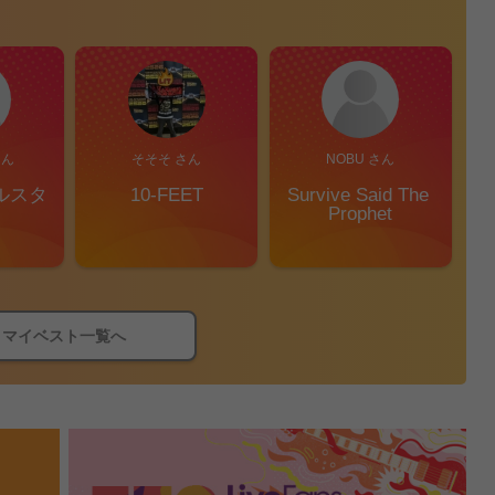
さん
そそそ さん
NOBU さん
ルスタ
10-FEET
Survive Said The 
Prophet
マイベスト一覧へ