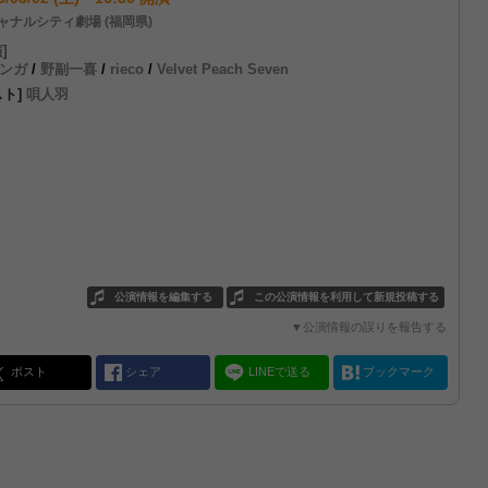
ャナルシティ劇場 (福岡県)
]
ンガ
/
野副一喜
/
rieco
/
Velvet Peach Seven
スト]
唄人羽
公演情報を編集する
この公演情報を利用して新規投稿する
▼公演情報の誤りを報告する
ポスト
シェア
LINEで送る
ブックマーク