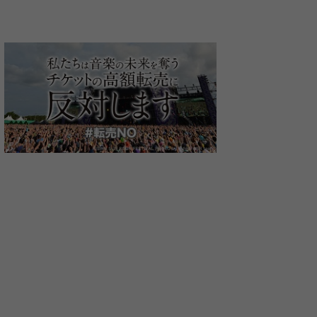
よっしー さん
佐野元春