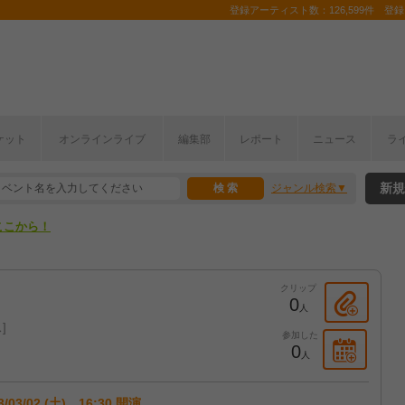
登録アーティスト数：126,599件 登録コ
ケット
オンラインライブ
編集部
レポート
ニュース
ラ
ここから！
新規
ジャンル検索
上半期編発表！
ここから！
上半期編発表！
クリップ
0
人
ス
参加した
0
人
3/03/02 (土) 16:30 開演