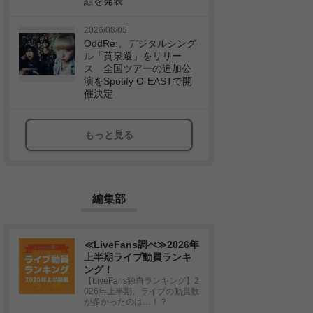
組を発表
2026/08/05
OddRe:、デジタルシング
ル「黄泉還」をリリー
ス 全国ツアーの追加公
演をSpotify O-EASTで開
催決定
もっと見る
編集部
≪LiveFans調べ≫2026年
上半期ライブ動員ランキ
ング！
【LiveFans独自ランキング】2
026年上半期、ライブの動員数
が多かったのは…！？