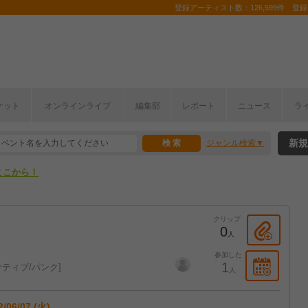
登録アーティスト数：126,599件 登録コ
ケット
オンラインライブ
編集部
レポート
ニュース
ラ
ここから！
新規
ジャンル検索
上半期編発表！
ここから！
上半期編発表！
クリップ
0
人
参加した
1
ティブ/パンク
人
2/06/07 (火)