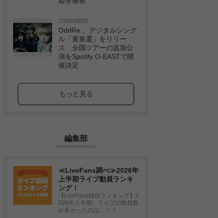
組を発表
2026/08/05
OddRe:、デジタルシング
ル「黄泉還」をリリー
ス 全国ツアーの追加公
演をSpotify O-EASTで開
催決定
もっと見る
編集部
≪LiveFans調べ≫2026年
上半期ライブ動員ランキ
ング！
【LiveFans独自ランキング】2
026年上半期、ライブの動員数
が多かったのは…！？