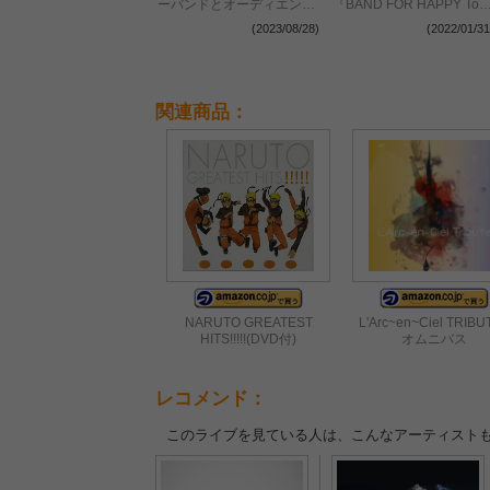
ーバンドとオーディエンス
『BAND FOR HAPPY Tou
の信頼関係による限界突破
2022』の開催を発表
(2023/08/28)
(2022/01/31
と灼熱アクト
関連商品：
NARUTO GREATEST
L'Arc~en~Ciel TRIBUT
HITS!!!!!(DVD付)
オムニバス
レコメンド：
このライブを見ている人は、こんなアーティスト