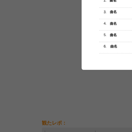
セットリスト
観たレポ：