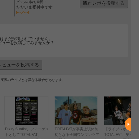
グッズの待ち時間：
観たレポを投稿する
ただいま受付中です
[---／---]
はまだ投稿されていません。
ビューを投稿してみませんか？
レビューを投稿する
、実際のライブとは異なる場合があります。
Dizzy Sunfist、ツアーゲス
TOTALFATが事実上現体制
【ライブレポート】
トとしてTOTALFAT、
初となる全国ワンマンツア
TOTALFAT、笑っ