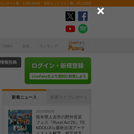
ンサート数：1,492,534件 登録セットリスト数：472,220件
イブQ&A
企画
ランキング
情報投稿
新着ニュース
新着ライブレポート
2026/08/06
熊本県人吉市の野外音楽
フェス『Rural Act'26』TE
NDOUJIら最終出演アーテ
ィストを解禁 被災地支