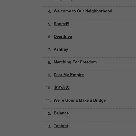
Welcome to Our Neighborhood
Room45
Overdrive
Ashtray
Marching For Freedom
Dear My Empire
宴の合図
We're Gonna Make a Bridge
Balance
Tonight