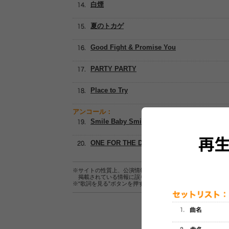
白煙
夏のトカゲ
Good Fight & Promise You
PARTY PARTY
Place to Try
アンコール：
Smile Baby Smile
ONE FOR THE DREAMS
※サイトの性質上、公演情報およびセットリスト情報の正確
掲載されている情報に誤りがある場合は、
こちら
よりご連
※“歌詞を見る”ボタンを押すと、株式会社ページワンが運営