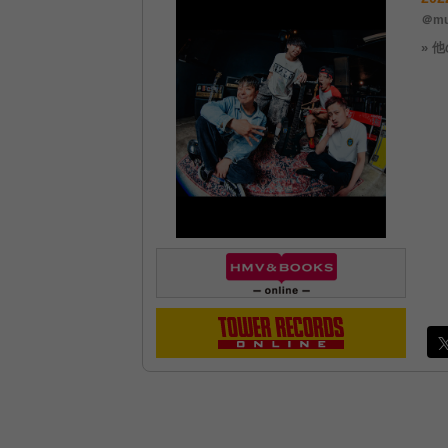
＠mu
» 