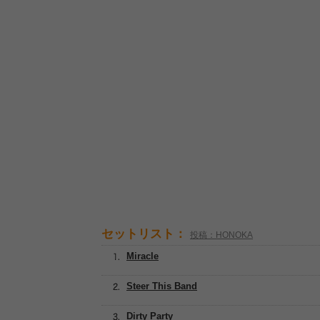
セットリスト：
投稿：HONOKA
Miracle
Steer This Band
Dirty Party