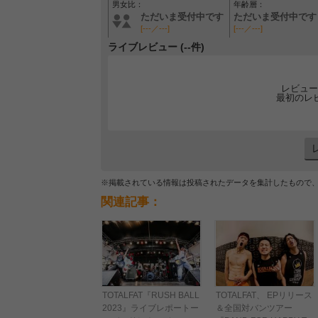
男女比：
年齢層：
ただいま受付中です
ただいま受付中です
[---／---]
[---／---]
ライブレビュー (--件)
レビュー
最初のレ
※掲載されている情報は投稿されたデータを集計したもので
関連記事：
TOTALFAT『RUSH BALL
TOTALFAT、 EPリリース
2023』ライブレポートー
＆全国対バンツアー