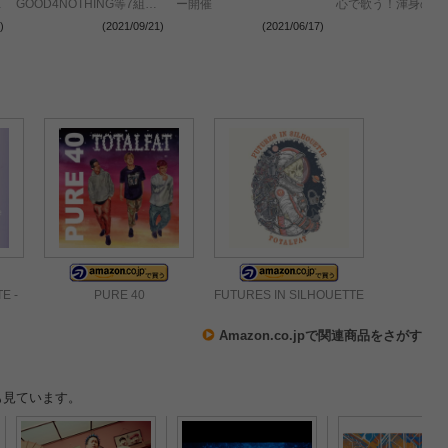
r
GOOD4NOTHING等7組が
ー開催
心で歌う！渾身の一
参加
ブ＜JAPAN JAM 20
)
(2021/09/21)
(2021/06/17)
(2021
E -
PURE 40
FUTURES IN SILHOUETTE
Amazon.co.jpで関連商品をさがす
も見ています。