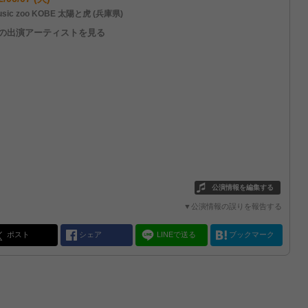
sic zoo KOBE 太陽と虎 (兵庫県)
他の出演アーティストを見る
公演情報を編集する
▼公演情報の誤りを報告する
ポスト
シェア
LINEで送る
ブックマーク