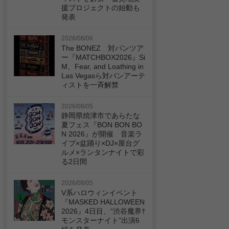
援プロジェクトの始動も
発表
2026/08/06
The BONEZ 対バンツア
ー『MATCHBOX2026』Si
M、Fear, and Loathing in
Las Vegasら対バンアーテ
ィストを一斉解禁
2026/08/05
静岡県焼津市であらたな
夏フェス『BON BON BO
N 2026』が開催 音楽ラ
イブ×盆踊り×DJ×屋台グ
ルメ×ランタンナイトで彩
る2日間
2026/08/05
V系ハロウィンイベント
『MASKED HALLOWEEN
2026』4日目、“渋谷魔界†
モンスターナイト”出演6