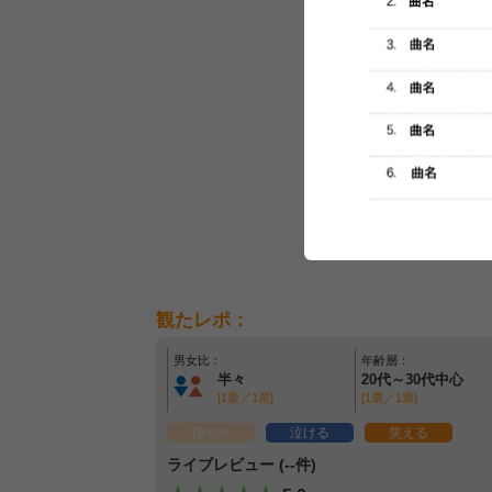
観たレポ：
男女比：
年齢層：
半々
20代～30代中心
[1票／1票]
[1票／1票]
穏やか
泣ける
笑える
ライブレビュー (--件)