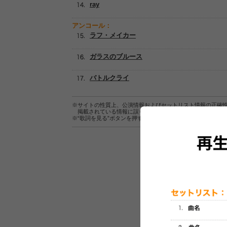
ray
アンコール：
ラフ・メイカー
ガラスのブルース
バトルクライ
※サイトの性質上、公演情報およびセットリスト情報の正確
掲載されている情報に誤りがある場合は、
こちら
よりご連
※“歌詞を見る”ボタンを押すと、株式会社ページワンが運営
セットリスト