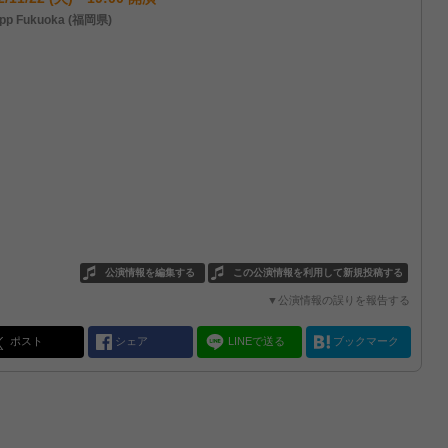
pp Fukuoka (福岡県)
公演情報を編集する
この公演情報を利用して新規投稿する
▼公演情報の誤りを報告する
ポスト
シェア
LINEで送る
ブックマーク