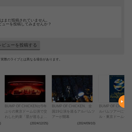
はまだ投稿されていません。
ビューを投稿してみませんか？
レビューを投稿する
、実際のライブとは異なる場合があります。
BUMP OF CHICKENが5年
BUMP OF CHICKEN、全
BUMP OF CHICKE
ぶりの東京ドーム公演で交
国19公演を巡るアルバムツ
ルバムツアーにファ
わした約束「星が巡るよう
アーが開幕
ル・東京ドーム公演2d
に、生きていればいつかま
を追加 グッズのラ
)
(2024/12/25)
(2024/09/10)
(2024
た会える」
ップも発表