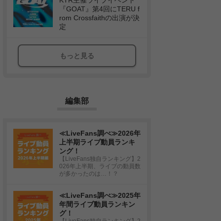
KTR主催ライブイベント
『GOAT』第4回にTERU f
rom Crossfaithの出演が決
定
もっと見る
編集部
≪LiveFans調べ≫2026年
上半期ライブ動員ランキ
ング！
【LiveFans独自ランキング】2
026年上半期、ライブの動員数
が多かったのは…！？
≪LiveFans調べ≫2025年
年間ライブ動員ランキン
グ！
【LiveFans独自ランキング】2