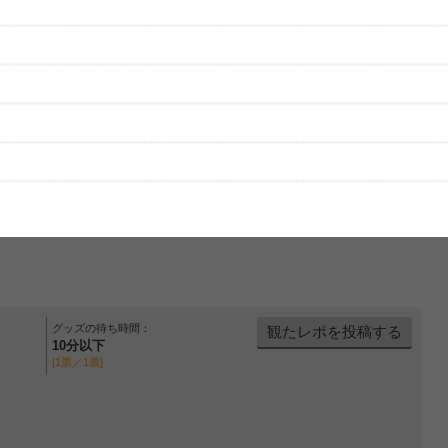
グッズの待ち時間：
観たレポを投稿する
10分以下
[1票／1票]