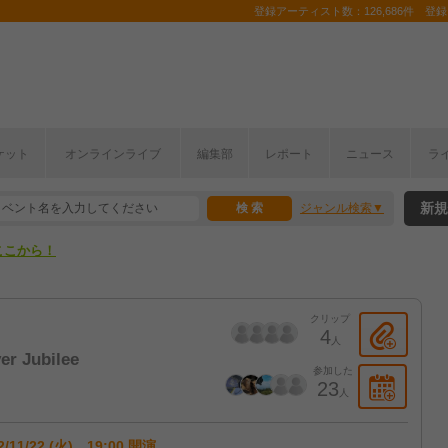
登録アーティスト数：126,686件 登録コ
ケット
オンラインライブ
編集部
レポート
ニュース
ラ
ここから！
新規
ジャンル検索
上半期編発表！
ここから！
上半期編発表！
クリップ
4
人
r Jubilee
参加した
23
人
2/11/22 (火) 19:00 開演