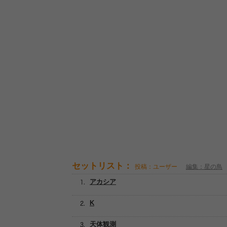
セットリスト：
投稿：ユーザー
編集：星の鳥
アカシア
K
天体観測