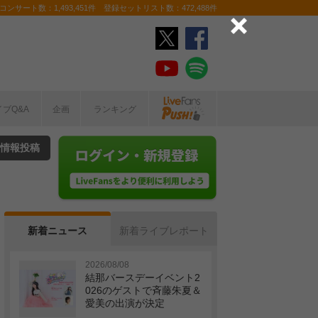
ンサート数：1,493,451件 登録セットリスト数：472,488件
イブQ&A
企画
ランキング
情報投稿
新着ニュース
新着ライブレポート
2026/08/08
結那バースデーイベント2
026のゲストで斉藤朱夏＆
愛美の出演が決定