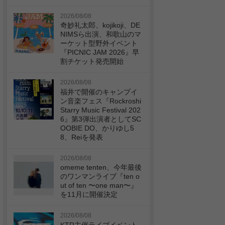
2026/08/08
奇妙礼太郎、kojikoji、DE
NIMSら出演、和歌山のマ
ーケット型野外イベント
『PICNIC JAM 2026』早
割チケット発売開始
2026/08/08
福井で開催のキャンプイ
ン音楽フェス『Rockroshi
Starry Music Festival 202
6』第3弾出演者としてSC
OOBIE DO、かりゆし5
8、Reiを発表
2026/08/08
omeme tenten、今年最後
のワンマンライブ『ten o
ut of ten 〜one man〜』
を11月に開催決定
2026/08/08