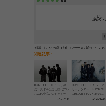
5.0
レビュー
最初のレ
※掲載されている情報は投稿されたデータを集計したもので
関連記事：
BUMP OF CHICKEN、結
BUMP OF CHICKEN、ア
成30周年を記念し歴代アル
リーナツアー『BUMP OF
バム10作品のカセットテー
CHICKEN TOUR 2026』
プをリリース決定 ツアー
の詳細を発表
(2026/02/11)
(2025/12/09
の追加公演を発表