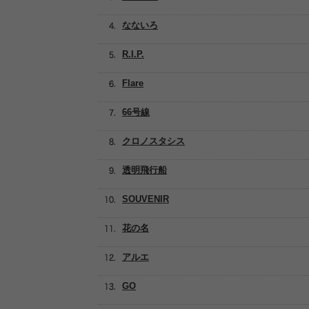
なないろ
R.I.P.
Flare
66号線
クロノスタシス
透明飛行船
SOUVENIR
花の名
アルエ
GO