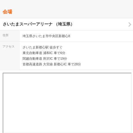
会場
さいたまスーパーアリーナ （埼玉県）
住所
埼玉県さいたま市中央区新都心8
アクセス
さいたま新都心駅 徒歩すぐ
東北自動車道 浦和IC 車で6分
関越自動車道 所沢IC 車で19分
首都高速道路 大宮線 新都心IC 車で28分