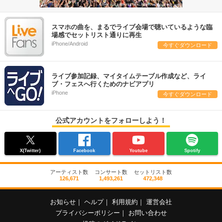
スマホの曲を、まるでライブ会場で聴いているような臨
場感でセットリスト通りに再生
iPhone/Android
今すぐダウンロード
ライブ参加記録、マイタイムテーブル作成など、ライ
ブ・フェスへ行くためのナビアプリ
iPhone
今すぐダウンロード
公式アカウントをフォローしよう！
X(Twitter)
Facebook
Youtube
Spotify
アーティスト数
コンサート数
セットリスト数
126,671
1,493,261
472,348
お知らせ
｜
ヘルプ
｜
利用規約
｜
運営会社
プライバシーポリシー
｜
お問い合わせ