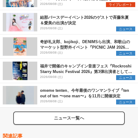
Onephony新体制1st Oneman Live はじまりの夏
2026/08/08 (土)
ライブレポート
＞
結那バースデーイベント2026のゲストで斉藤朱夏
＆愛美の出演が決定
2026/08/08 (土)
ニュース
奇妙礼太郎、kojikoji、DENIMSら出演、和歌山の
マーケット型野外イベント『PICNIC JAM 2026』
早割チケット発売開始
2026/08/08 (土)
ニュース
福井で開催のキャンプイン音楽フェス『Rockroshi
Starry Music Festival 2026』第3弾出演者として
SCOOBIE DO、かりゆし58、Reiを発表
2026/08/08 (土)
ニュース
omeme tenten、今年最後のワンマンライブ『ten
out of ten 〜one man〜』を11月に開催決定
2026/08/08 (土)
ニュース
ニュース一覧へ
関連記事