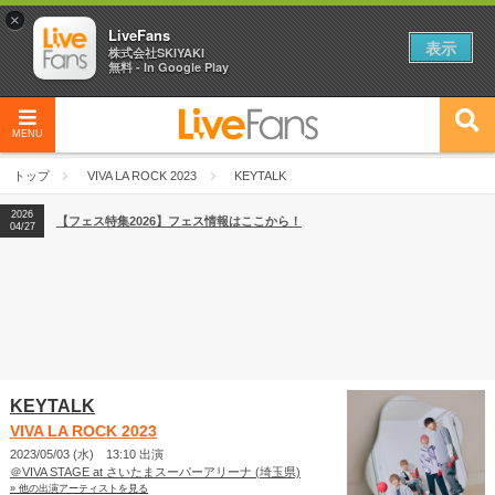
×
LiveFans
表示
株式会社SKIYAKI
無料 - In Google Play
MENU
2026
【フェス特集2026】フェス情報はここから！
04/27
トップ
VIVA LA ROCK 2023
KEYTALK
2026
【ライブ動員ランキング】2026年上半期編発表！
07/28
2026
【フェス特集2026】フェス情報はここから！
04/27
2026
【ライブ動員ランキング】2026年上半期編発表！
07/28
KEYTALK
VIVA LA ROCK 2023
2023/05/03 (水) 13:10 出演
＠VIVA STAGE at さいたまスーパーアリーナ (埼玉県)
» 他の出演アーティストを見る