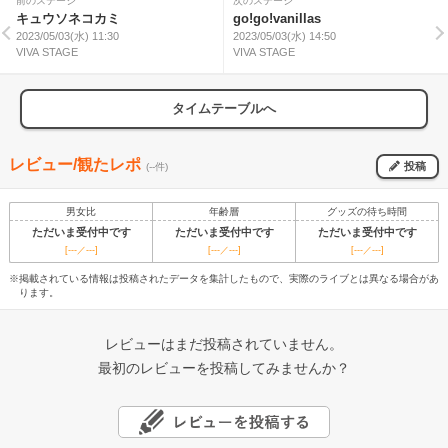
前のステージ
次のステージ
キュウソネコカミ
go!go!vanillas
2023/05/03(水) 11:30
2023/05/03(水) 14:50
VIVA STAGE
VIVA STAGE
タイムテーブルへ
レビュー/観たレポ
投稿
(--件)
男女比
年齢層
グッズの待ち時間
ただいま受付中です
ただいま受付中です
ただいま受付中です
[---／---]
[---／---]
[---／---]
※掲載されている情報は投稿されたデータを集計したもので、実際のライブとは異なる場合があ
ります。
レビューはまだ投稿されていません。
最初のレビューを投稿してみませんか？