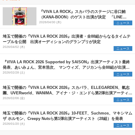
『VIVA LA ROCK』スカパラのステージに⾕⼝鮪
（KANA-BOON）のゲスト出演が決定 「LINE
VOOM」で出演者による出演後トーク独占ライブ配
2026/04/30 (木)
ニュース
信を実施
埼玉で開催の『VIVA LA ROCK 2026』出演者・全88組からなるタイムテ
ーブルを公開 出演オーディションのグランプリが決定
2026/04/02 (木)
ニュース
『VIVA LA ROCK 2026 Supported by SAISON』出演アーティスト最終
発表、あいみょん、宮本浩次、 マンウィズ、アジカンら全88組が出演日
とともに発表
2026/02/28 (土)
ニュース
埼玉で開催の『VIVA LA ROCK 2026』スカパラ、ELLEGARDEN、氣志
團、UVERworld、WANIMA、アイナ・ジ・エンドら第2弾出演アーティス
ト（23組）を発表
2026/02/06 (金)
ニュース
埼玉で開催の『VIVA LA ROCK 2026』10-FEET、Suchmos、マキシマム
ザ ホルモン、Creepy Nutsら第1弾出演アーティスト（28組）を発表
2026/01/20 (火)
ニュース