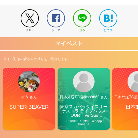
ポスト
シェア
送る
はてブ
マイベスト
ライブ好きの皆さんの推しをご紹介します。
すう さん
日本外送TG搜@sp9863 さん
日本外送TG搜@
SUPER BEAVER
東京スカパラダイスオー
日本
ケストラ ライブハウス
TOUR「VerSus 
Carnival」
2026/08/07 19:00 @Zepp 
Haneda