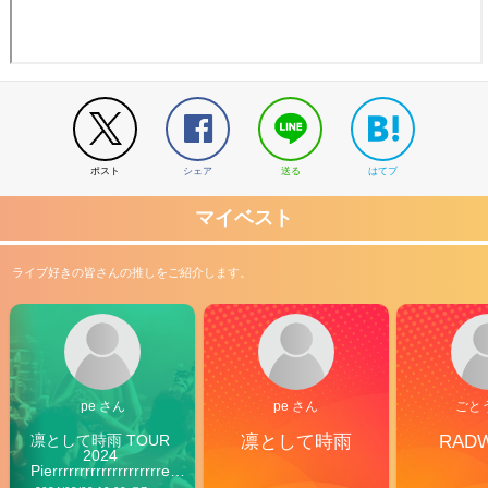
ポスト
シェア
送る
はてブ
マイベスト
ライブ好きの皆さんの推しをご紹介します。
pe さん
pe さん
ごと
凛として時雨 TOUR 
凛として時雨
RAD
2024 
Pierrrrrrrrrrrrrrrrrrrre 
Vibes