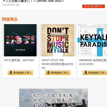
ァンとお祭り騒ぎに！＜JAPAN JAM 2022＞
2022/05/06 (金)
ライブレポート
関連商品
HOT!(通常盤) - KEYTALK
DON'T STOP THE
PARADISE<初回限定盤
MUSIC(初回限定盤A)(DVD
A:CD+DVD>
付)