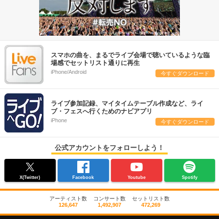
スマホの曲を、まるでライブ会場で聴いているような臨
場感でセットリスト通りに再生
iPhone/Android
今すぐダウンロード
ライブ参加記録、マイタイムテーブル作成など、ライ
ブ・フェスへ行くためのナビアプリ
iPhone
今すぐダウンロード
公式アカウントをフォローしよう！
X(Twitter)
Facebook
Youtube
Spotify
アーティスト数
コンサート数
セットリスト数
126,647
1,492,907
472,269