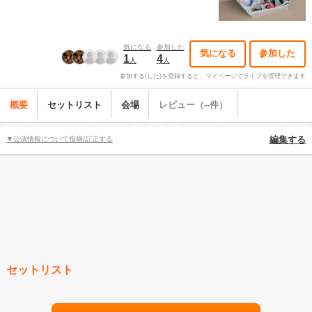
気になる
参加した
気になる
参加した
1
4
人
人
参加する(した)を登録すると、マイページでライブを管理できます
概要
セットリスト
会場
レビュー（--件）
▼公演情報について指摘/訂正する
編集する
セットリスト