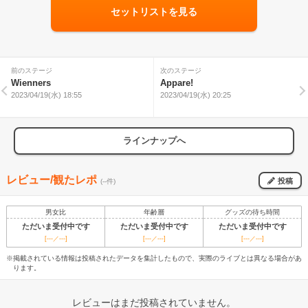
セットリストを見る
前のステージ
次のステージ
Wienners
Appare!
2023/04/19(水) 18:55
2023/04/19(水) 20:25
ラインナップへ
レビュー/観たレポ
投稿
(--件)
男女比
年齢層
グッズの待ち時間
ただいま受付中です
ただいま受付中です
ただいま受付中です
[---／---]
[---／---]
[---／---]
※掲載されている情報は投稿されたデータを集計したもので、実際のライブとは異なる場合があ
ります。
レビューはまだ投稿されていません。