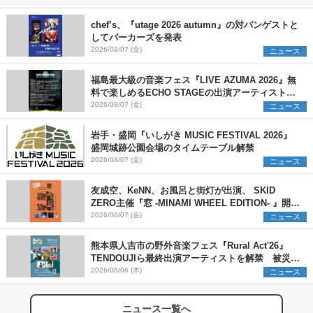
chef’s、『utage 2026 autumn』の対バンゲストと
してパーカーズを発表
2026/08/07 (金)
ニュース
福島最大級の音楽フェス『LIVE AZUMA 2026』無
料で楽しめるECHO STAGEの出演アーティストを
発表
2026/08/07 (金)
ニュース
岩手・盛岡『いしがき MUSIC FESTIVAL 2026』
盛岡城跡公園会場のタイムテーブル解禁
2026/08/07 (金)
ニュース
友成空、KeNN、お風呂と街灯が出演、 SKID
ZERO主催『窓 -MINAMI WHEEL EDITION- 』開催
決定
2026/08/07 (金)
ニュース
熊本県人吉市の野外音楽フェス『Rural Act'26』
TENDOUJIら最終出演アーティストを解禁 被災地
支援プロジェクトの始動も発表
2026/08/06 (木)
ニュース
ニュース一覧へ