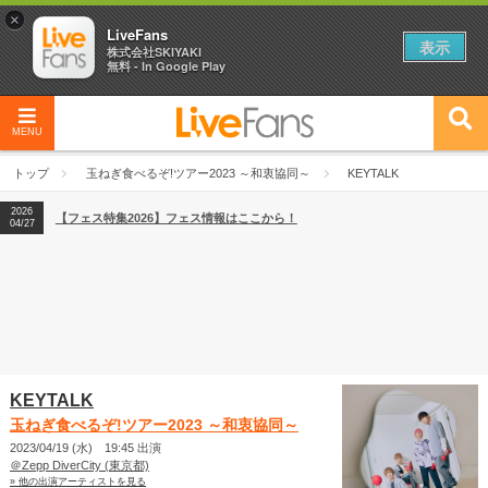
×
LiveFans
表示
株式会社SKIYAKI
無料 - In Google Play
MENU
2026
【フェス特集2026】フェス情報はここから！
04/27
トップ
玉ねぎ食べるぞ!ツアー2023 ～和衷協同～
KEYTALK
2026
【ライブ動員ランキング】2026年上半期編発表！
07/28
2026
【フェス特集2026】フェス情報はここから！
04/27
2026
【ライブ動員ランキング】2026年上半期編発表！
07/28
KEYTALK
玉ねぎ食べるぞ!ツアー2023 ～和衷協同～
2023/04/19 (水) 19:45 出演
＠Zepp DiverCity (東京都)
» 他の出演アーティストを見る