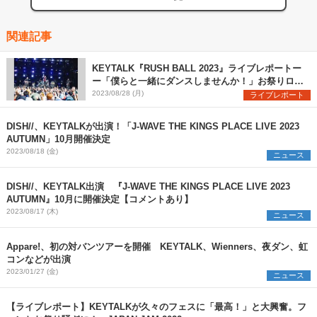
関連記事
KEYTALK『RUSH BALL 2023』ライブレポートー
ー「僕らと一緒にダンスしませんか！」お祭りロッ
クバンドの真価を発揮
2023/08/28 (月)
ライブレポート
DISH//、KEYTALKが出演！「J-WAVE THE KINGS PLACE LIVE 2023
AUTUMN」10月開催決定
2023/08/18 (金)
ニュース
DISH//、KEYTALK出演 『J-WAVE THE KINGS PLACE LIVE 2023
AUTUMN』10月に開催決定【コメントあり】
2023/08/17 (木)
ニュース
Appare!、初の対バンツアーを開催 KEYTALK、Wienners、夜ダン、虹
コンなどが出演
2023/01/27 (金)
ニュース
【ライブレポート】KEYTALKが久々のフェスに「最高！」と大興奮。フ