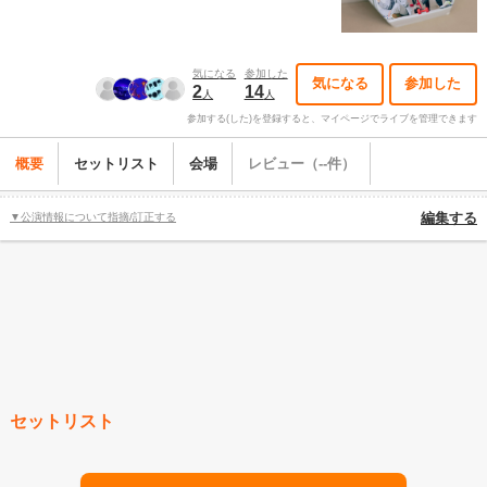
気になる
参加した
気になる
参加した
2
14
人
人
参加する(した)を登録すると、マイページでライブを管理できます
概要
セットリスト
会場
レビュー（--件）
▼公演情報について指摘/訂正する
編集する
セットリスト