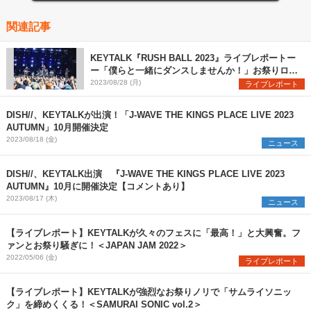
関連記事
KEYTALK『RUSH BALL 2023』ライブレポートー
ー「僕らと一緒にダンスしませんか！」お祭りロッ
クバンドの真価を発揮
2023/08/28 (月)
ライブレポート
DISH//、KEYTALKが出演！「J-WAVE THE KINGS PLACE LIVE 2023
AUTUMN」10月開催決定
2023/08/18 (金)
ニュース
DISH//、KEYTALK出演 『J-WAVE THE KINGS PLACE LIVE 2023
AUTUMN』10月に開催決定【コメントあり】
2023/08/17 (木)
ニュース
【ライブレポート】KEYTALKが久々のフェスに「最高！」と大興奮。フ
ァンとお祭り騒ぎに！＜JAPAN JAM 2022＞
2022/05/06 (金)
ライブレポート
【ライブレポート】KEYTALKが強烈なお祭りノリで「サムライソニッ
ク」を締めくくる！＜SAMURAI SONIC vol.2＞