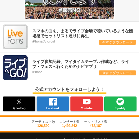
スマホの曲を、まるでライブ会場で聴いているような臨
場感でセットリスト通りに再生
iPhone/Android
今すぐダウンロード
ライブ参加記録、マイタイムテーブル作成など、ライ
ブ・フェスへ行くためのナビアプリ
iPhone
今すぐダウンロード
公式アカウントをフォローしよう！
X(Twitter)
Facebook
Youtube
Spotify
アーティスト数
コンサート数
セットリスト数
126,590
1,492,242
472,187