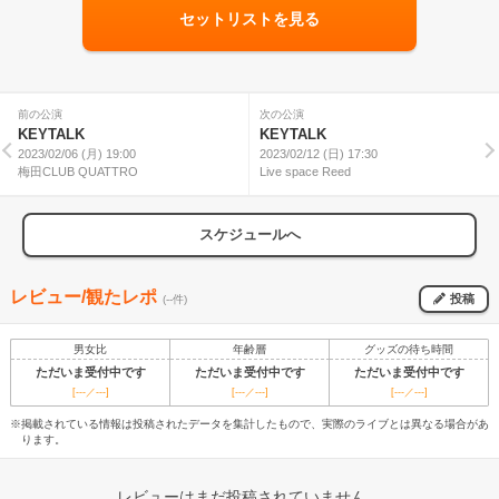
セットリストを見る
前の公演
次の公演
KEYTALK
KEYTALK
2023/02/06 (月) 19:00
2023/02/12 (日) 17:30
梅田CLUB QUATTRO
Live space Reed
スケジュールへ
レビュー/観たレポ
投稿
(--件)
男女比
年齢層
グッズの待ち時間
ただいま受付中です
ただいま受付中です
ただいま受付中です
[---／---]
[---／---]
[---／---]
※掲載されている情報は投稿されたデータを集計したもので、実際のライブとは異なる場合があ
ります。
レビューはまだ投稿されていません。