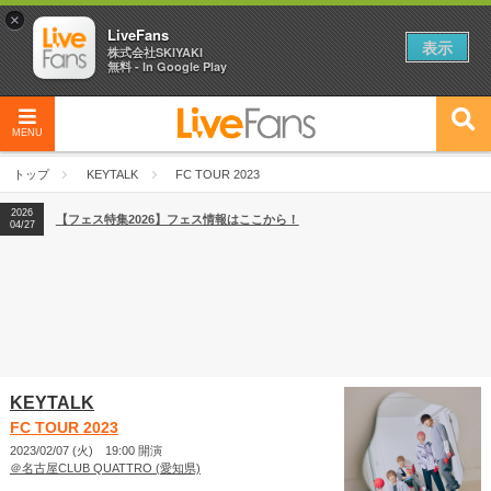
×
LiveFans
表示
株式会社SKIYAKI
無料 - In Google Play
MENU
2026
【フェス特集2026】フェス情報はここから！
04/27
トップ
KEYTALK
FC TOUR 2023
2026
【ライブ動員ランキング】2026年上半期編発表！
07/28
2026
【フェス特集2026】フェス情報はここから！
04/27
2026
【ライブ動員ランキング】2026年上半期編発表！
07/28
KEYTALK
FC TOUR 2023
2023/02/07 (火) 19:00 開演
＠名古屋CLUB QUATTRO (愛知県)