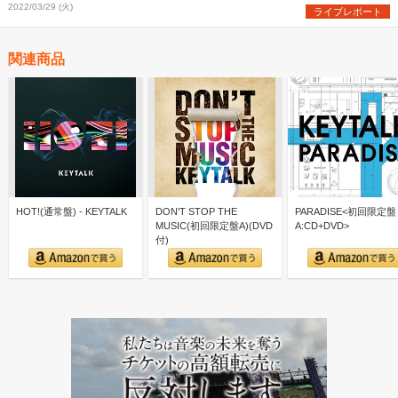
2022/03/29 (火)
ライブレポート
関連商品
HOT!(通常盤) - KEYTALK
DON'T STOP THE
PARADISE<初回限定盤
MUSIC(初回限定盤A)(DVD
A:CD+DVD>
付)