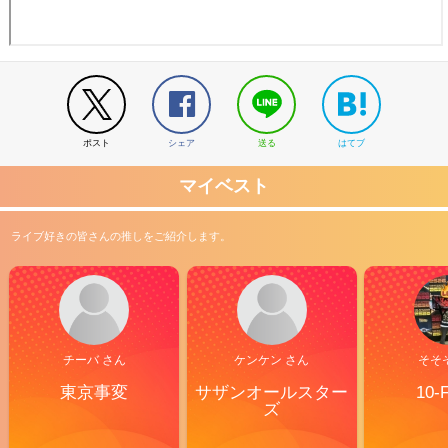
ポスト
シェア
送る
はてブ
マイベスト
ライブ好きの皆さんの推しをご紹介します。
チーバ さん
ケンケン さん
そそ
東京事変
サザンオールスター
10-
ズ