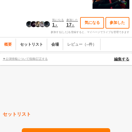
気になる
参加した
気になる
参加した
1
17
人
人
参加する(した)を登録すると、マイページでライブを管理できます
概要
セットリスト
会場
レビュー（--件）
▼公演情報について指摘/訂正する
編集する
セットリスト