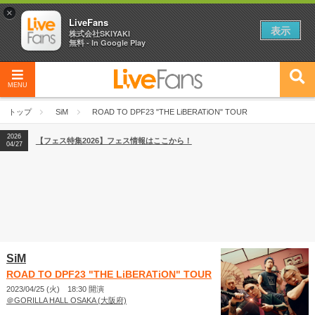
×
LiveFans
表示
株式会社SKIYAKI
無料 - In Google Play
MENU
2026
【フェス特集2026】フェス情報はここから！
04/27
トップ
SiM
ROAD TO DPF23 "THE LiBERATiON" TOUR
2026
【ライブ動員ランキング】2026年上半期編発表！
07/28
2026
【フェス特集2026】フェス情報はここから！
04/27
2026
【ライブ動員ランキング】2026年上半期編発表！
07/28
SiM
ROAD TO DPF23 "THE LiBERATiON" TOUR
2023/04/25 (火) 18:30 開演
＠GORILLA HALL OSAKA (大阪府)