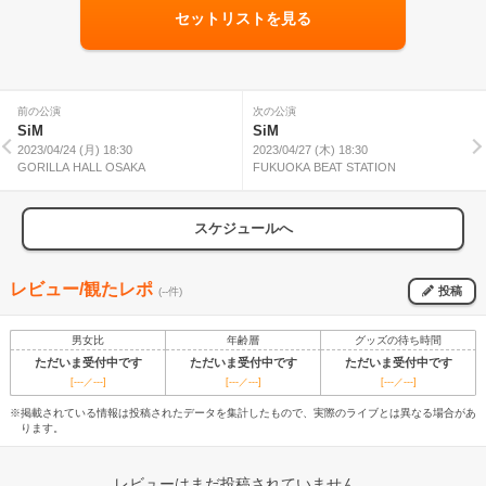
セットリストを見る
前の公演
次の公演
SiM
SiM
2023/04/24 (月) 18:30
2023/04/27 (木) 18:30
GORILLA HALL OSAKA
FUKUOKA BEAT STATION
スケジュールへ
レビュー/観たレポ
投稿
(--件)
男女比
年齢層
グッズの待ち時間
ただいま受付中です
ただいま受付中です
ただいま受付中です
[---／---]
[---／---]
[---／---]
※掲載されている情報は投稿されたデータを集計したもので、実際のライブとは異なる場合があ
ります。
レビューはまだ投稿されていません。