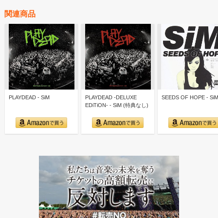
関連商品
PLAYDEAD - SiM
PLAYDEAD -DELUXE
SEEDS OF HOPE - Si
EDiTiON- - SiM (特典なし)