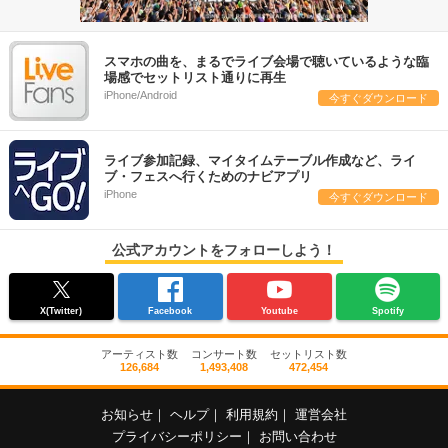
スマホの曲を、まるでライブ会場で聴いているような臨
場感でセットリスト通りに再生
iPhone/Android
今すぐダウンロード
ライブ参加記録、マイタイムテーブル作成など、ライ
ブ・フェスへ行くためのナビアプリ
iPhone
今すぐダウンロード
公式アカウントをフォローしよう！
X(Twitter)
Facebook
Youtube
Spotify
アーティスト数
コンサート数
セットリスト数
126,684
1,493,408
472,454
お知らせ
｜
ヘルプ
｜
利用規約
｜
運営会社
プライバシーポリシー
｜
お問い合わせ