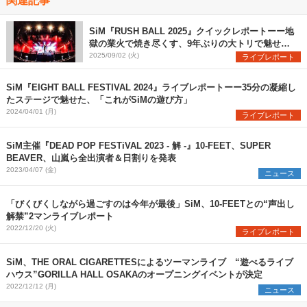
SiM『RUSH BALL 2025』クイックレポートーー地
獄の業火で焼き尽くす、9年ぶりの大トリで魅せた
圧巻のステージ
2025/09/02 (火)
ライブレポート
SiM『EIGHT BALL FESTIVAL 2024』ライブレポートーー35分の凝縮し
たステージで魅せた、「これがSiMの遊び方」
2024/04/01 (月)
ライブレポート
SiM主催『DEAD POP FESTiVAL 2023 - 解 -』10-FEET、SUPER
BEAVER、山嵐ら全出演者＆日割りを発表
2023/04/07 (金)
ニュース
「びくびくしながら過ごすのは今年が最後」SiM、10-FEETとの“声出し
解禁”2マンライブレポート
2022/12/20 (火)
ライブレポート
SiM、THE ORAL CIGARETTESによるツーマンライブ “遊べるライブ
ハウス”GORILLA HALL OSAKAのオープニングイベントが決定
2022/12/12 (月)
ニュース