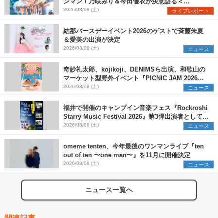
ンマン！乃咲みり＆今田優衣が決意語る＜
Onephony新体制1st Oneman Live はじまりの夏
2026/08/08 (土)
ライブレポート
＞
結那バースデーイベント2026のゲストで斉藤朱夏
＆愛美の出演が決定
2026/08/08 (土)
ニュース
奇妙礼太郎、kojikoji、DENIMSら出演、和歌山の
マーケット型野外イベント『PICNIC JAM 2026』
早割チケット発売開始
2026/08/08 (土)
ニュース
福井で開催のキャンプイン音楽フェス『Rockroshi
Starry Music Festival 2026』第3弾出演者として
SCOOBIE DO、かりゆし58、Reiを発表
2026/08/08 (土)
ニュース
omeme tenten、今年最後のワンマンライブ『ten
out of ten 〜one man〜』を11月に開催決定
2026/08/08 (土)
ニュース
ニュース一覧へ
関連記事