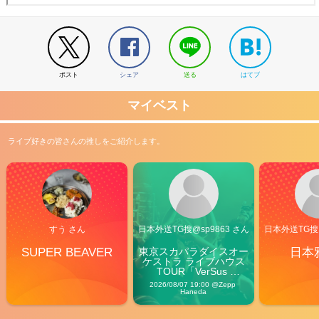
ポスト
シェア
送る
はてブ
マイベスト
ライブ好きの皆さんの推しをご紹介します。
すう さん
日本外送TG搜@sp9863 さん
日本外送TG搜@
SUPER BEAVER
東京スカパラダイスオー
日本
ケストラ ライブハウス
TOUR「VerSus 
Carnival」
2026/08/07 19:00 @Zepp 
Haneda