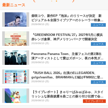
最新ニュース
柴咲コウ、新作EP『泡沫』のリリースが決定 新
ビジュアル＆全国ライブツアーのトレーラー映像が
一部解禁【コメントあり】
2026/08/10 (月)
ニュース
『GREENROOM FESTIVAL'27』2027年5月に横浜
赤レンガ倉庫、神戸メリケンパークで開催決定
2026/08/10 (月)
ニュース
Panorama Panama Town、主催フェスの第1弾出
演アーティストとして愛はズボーン、夜の本気ダン
スらを発表 「plus∈you」のMVも公開に
2026/08/10 (月)
ニュース
『RUSH BALL 2026』出演のELLEGARDEN、
go!go!vanillas、BRAHMANら13組がFM802に登
場、他出演アーティストの“渾身の1曲”をセレクト
2026/08/10 (月)
ニュース
【ライブレポート】きゃりーぱみゅぱみゅ、スタイ
リッシュな新曲披露＆曲ごとの振り付け伝授で会場
を盛り上げまくる！＜LuckyFes’26＞
2026/08/10 (月)
ライブレポート