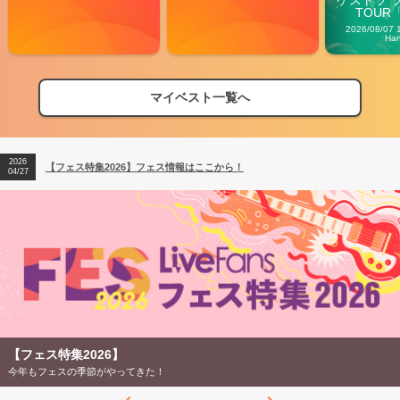
ケストラ 
TOUR「V
Carn
2026/08/07 
Ha
マイベスト一覧へ
2026
【フェス特集2026】フェス情報はここから！
04/27
2026
【ライブ動員ランキング】2026年上半期編発表！
07/28
2026
【フェス特集2026】フェス情報はここから！
04/27
2026
【ライブ動員ランキング】2026年上半期編発表！
07/28
【フェス特集2026】
今年もフェスの季節がやってきた！