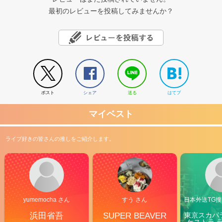
最初のレビューを投稿してみませんか？
ポスト
シェア
送る
はてブ
マイベスト
ライブ好きの皆さんの推しをご紹介します。
yumemocha さん
すう さん
日本外送TG搜@
浜田省吾
SUPER BEAVER
東京スカパ