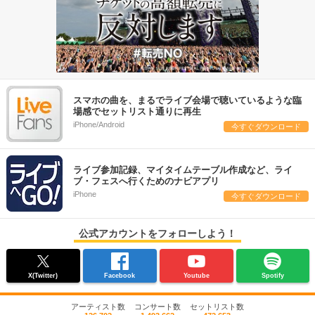
スマホの曲を、まるでライブ会場で聴いているような臨
場感でセットリスト通りに再生
iPhone/Android
今すぐダウンロード
ライブ参加記録、マイタイムテーブル作成など、ライ
ブ・フェスへ行くためのナビアプリ
iPhone
今すぐダウンロード
公式アカウントをフォローしよう！
X(Twitter)
Facebook
Youtube
Spotify
アーティスト数
コンサート数
セットリスト数