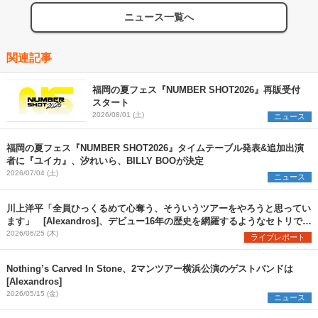
ニュース一覧へ
関連記事
福岡の夏フェス『NUMBER SHOT2026』再販受付
スタート
2026/08/01 (土)
ニュース
福岡の夏フェス『NUMBER SHOT2026』タイムテーブル発表&追加出演
者に『ユイカ』、汐れいら、BILLY BOOが決定
2026/07/04 (土)
ニュース
川上洋平「全員ひっくるめて心奪う、そういうツアーをやろうと思ってい
ます」 [Alexandros]、デビュー16年の歴史を網羅するようなセトリで
『YOU ARE WELCOME TOUR』開幕
2026/06/25 (木)
ライブレポート
Nothing’s Carved In Stone、2マンツアー横浜公演のゲストバンドは
[Alexandros]
2026/05/15 (金)
ニュース