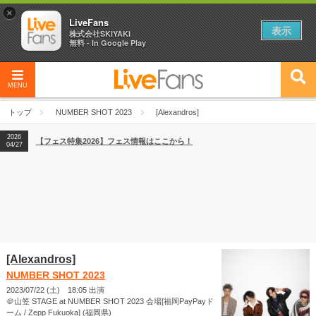
×
LiveFans
表示
株式会社SKIYAKI
無料 - In Google Play
MENU
2026
【フェス特集2026】フェス情報はここから！
04/27
トップ
NUMBER SHOT 2023
[Alexandros]
2026
【ライブ動員ランキング】2026年上半期編発表！
07/28
2026
【フェス特集2026】フェス情報はここから！
04/27
2026
【ライブ動員ランキング】2026年上半期編発表！
07/28
[Alexandros]
NUMBER SHOT 2023
2023/07/22 (土) 18:05 出演
＠山笠 STAGE at NUMBER SHOT 2023 会場[福岡PayPayド
ーム / Zepp Fukuoka] (福岡県)