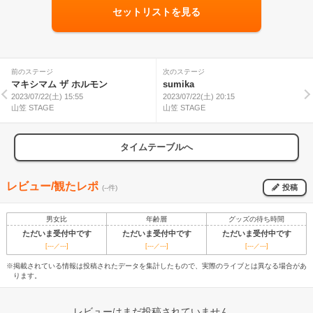
セットリストを見る
前のステージ
次のステージ
マキシマム ザ ホルモン
sumika
2023/07/22(土) 15:55
2023/07/22(土) 20:15
山笠 STAGE
山笠 STAGE
タイムテーブルへ
レビュー/観たレポ
投稿
(--件)
男女比
年齢層
グッズの待ち時間
ただいま受付中です
ただいま受付中です
ただいま受付中です
[---／---]
[---／---]
[---／---]
※掲載されている情報は投稿されたデータを集計したもので、実際のライブとは異なる場合があ
ります。
レビューはまだ投稿されていません。