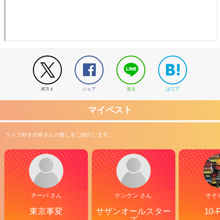
ポスト
シェア
送る
はてブ
マイベスト
ライブ好きの皆さんの推しをご紹介します。
チーバ さん
ケンケン さん
そそ
東京事変
サザンオールスター
10-
ズ