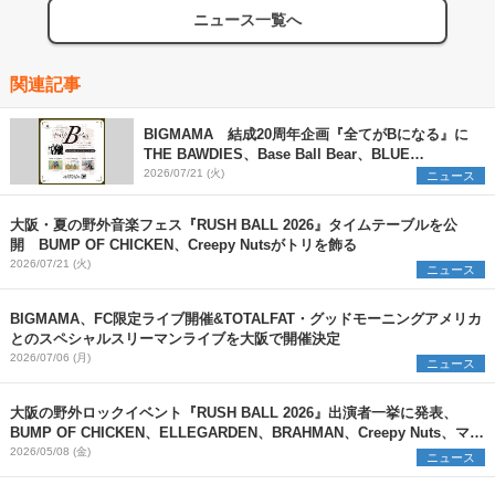
ニュース一覧へ
関連記事
BIGMAMA 結成20周年企画『全てがBになる』に
THE BAWDIES、Base Ball Bear、BLUE
ENCOUNTの出演が決定
2026/07/21 (火)
ニュース
大阪・夏の野外音楽フェス『RUSH BALL 2026』タイムテーブルを公
開 BUMP OF CHICKEN、Creepy Nutsがトリを飾る
2026/07/21 (火)
ニュース
BIGMAMA、FC限定ライブ開催&TOTALFAT・グッドモーニングアメリカ
とのスペシャルスリーマンライブを大阪で開催決定
2026/07/06 (月)
ニュース
大阪の野外ロックイベント『RUSH BALL 2026』出演者一挙に発表、
BUMP OF CHICKEN、ELLEGARDEN、BRAHMAN、Creepy Nuts、マカ
ロニえんぴつら決定
2026/05/08 (金)
ニュース