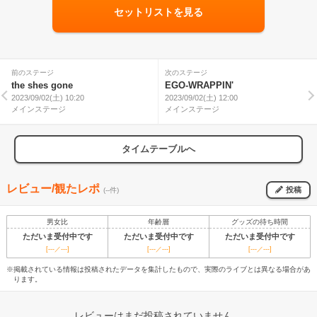
セットリストを見る
前のステージ
次のステージ
the shes gone
EGO-WRAPPIN'
2023/09/02(土) 10:20
2023/09/02(土) 12:00
メインステージ
メインステージ
タイムテーブルへ
レビュー/観たレポ
投稿
(--件)
男女比
年齢層
グッズの待ち時間
ただいま受付中です
ただいま受付中です
ただいま受付中です
[---／---]
[---／---]
[---／---]
※掲載されている情報は投稿されたデータを集計したもので、実際のライブとは異なる場合があ
ります。
レビューはまだ投稿されていません。