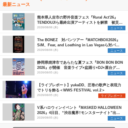
最新ニュース
熊本県人吉市の野外音楽フェス『Rural Act'26』
TENDOUJIら最終出演アーティストを解禁 被災地
支援プロジェクトの始動も発表
2026/08/06 (木)
ニュース
The BONEZ 対バンツアー『MATCHBOX2026』
SiM、Fear, and Loathing in Las Vegasら対バン
アーティストを一斉解禁
2026/08/06 (木)
ニュース
静岡県焼津市であらたな夏フェス『BON BON BON
2026』が開催 音楽ライブ×盆踊り×DJ×屋台グル
メ×ランタンナイトで彩る2日間
2026/08/05 (水)
ニュース
【ライブレポート】yukaDD、圧巻の歌声と表現力
でトリを飾る＜WWS FESTIVAL vol.2＞
2026/08/05 (水)
ライブレポート
V系ハロウィンイベント『MASKED HALLOWEEN
2026』4日目、“渋谷魔界†モンスターナイト”出演6
組を発表
2026/08/05 (水)
ニュース