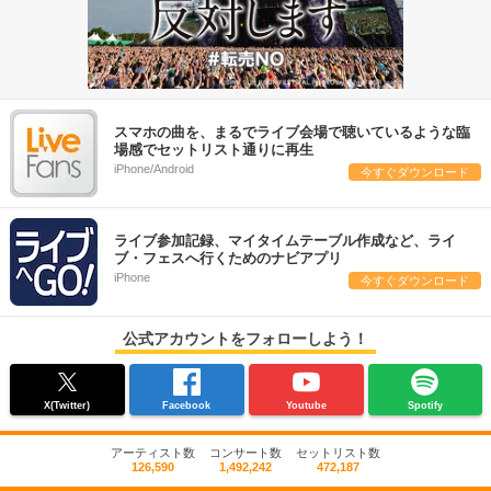
スマホの曲を、まるでライブ会場で聴いているような臨
場感でセットリスト通りに再生
iPhone/Android
今すぐダウンロード
ライブ参加記録、マイタイムテーブル作成など、ライ
ブ・フェスへ行くためのナビアプリ
iPhone
今すぐダウンロード
公式アカウントをフォローしよう！
X(Twitter)
Facebook
Youtube
Spotify
アーティスト数
コンサート数
セットリスト数
126,590
1,492,242
472,187