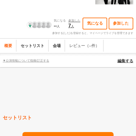
気になる
参加した
気になる
参加した
--
7
人
人
参加する(した)を登録すると、マイページでライブを管理できます
概要
セットリスト
会場
レビュー（--件）
▼公演情報について指摘/訂正する
編集する
セットリスト