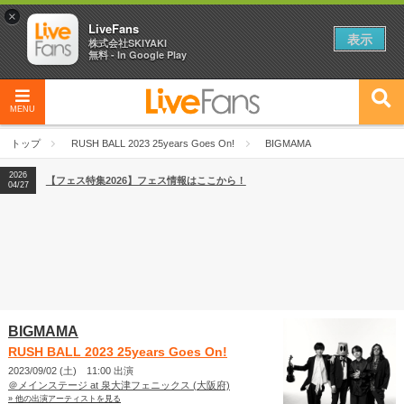
×
LiveFans
表示
株式会社SKIYAKI
無料 - In Google Play
MENU
2026
【フェス特集2026】フェス情報はここから！
04/27
トップ
RUSH BALL 2023 25years Goes On!
BIGMAMA
2026
【ライブ動員ランキング】2026年上半期編発表！
07/28
2026
【フェス特集2026】フェス情報はここから！
04/27
2026
【ライブ動員ランキング】2026年上半期編発表！
07/28
BIGMAMA
RUSH BALL 2023 25years Goes On!
2023/09/02 (土) 11:00 出演
＠メインステージ at 泉大津フェニックス (大阪府)
» 他の出演アーティストを見る