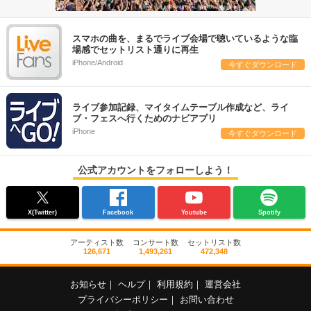
スマホの曲を、まるでライブ会場で聴いているような臨
場感でセットリスト通りに再生
iPhone/Android
今すぐダウンロード
ライブ参加記録、マイタイムテーブル作成など、ライ
ブ・フェスへ行くためのナビアプリ
iPhone
今すぐダウンロード
公式アカウントをフォローしよう！
X(Twitter)
Facebook
Youtube
Spotify
アーティスト数
コンサート数
セットリスト数
126,671
1,493,261
472,348
お知らせ
｜
ヘルプ
｜
利用規約
｜
運営会社
プライバシーポリシー
｜
お問い合わせ