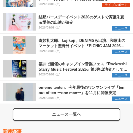
Onephony新体制1st Oneman Live はじまりの夏
2026/08/08 (土)
ライブレポート
＞
結那バースデーイベント2026のゲストで斉藤朱夏
＆愛美の出演が決定
2026/08/08 (土)
ニュース
奇妙礼太郎、kojikoji、DENIMSら出演、和歌山の
マーケット型野外イベント『PICNIC JAM 2026』
早割チケット発売開始
2026/08/08 (土)
ニュース
福井で開催のキャンプイン音楽フェス『Rockroshi
Starry Music Festival 2026』第3弾出演者として
SCOOBIE DO、かりゆし58、Reiを発表
2026/08/08 (土)
ニュース
omeme tenten、今年最後のワンマンライブ『ten
out of ten 〜one man〜』を11月に開催決定
2026/08/08 (土)
ニュース
ニュース一覧へ
関連記事