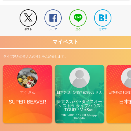
ポスト
シェア
送る
はてブ
マイベスト
ライブ好きの皆さんの推しをご紹介します。
すう さん
日本外送TG搜@sp9863 さん
日本外送TG搜@
SUPER BEAVER
東京スカパラダイスオー
日本
ケストラ ライブハウス
TOUR「VerSus 
Carnival」
2026/08/07 19:00 @Zepp 
Haneda