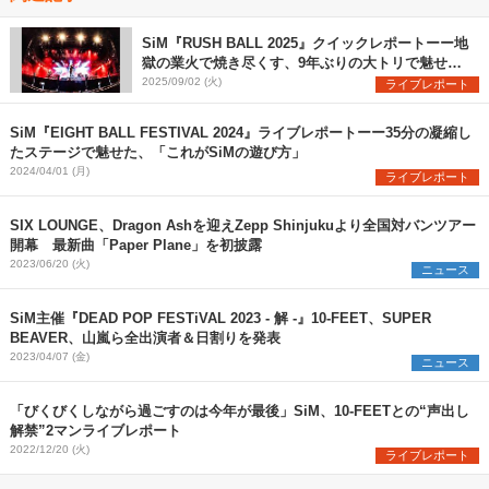
SiM『RUSH BALL 2025』クイックレポートーー地
獄の業火で焼き尽くす、9年ぶりの大トリで魅せた
圧巻のステージ
2025/09/02 (火)
ライブレポート
SiM『EIGHT BALL FESTIVAL 2024』ライブレポートーー35分の凝縮し
たステージで魅せた、「これがSiMの遊び方」
2024/04/01 (月)
ライブレポート
SIX LOUNGE、Dragon Ashを迎えZepp Shinjukuより全国対バンツアー
開幕 最新曲「Paper Plane」を初披露
2023/06/20 (火)
ニュース
SiM主催『DEAD POP FESTiVAL 2023 - 解 -』10-FEET、SUPER
BEAVER、山嵐ら全出演者＆日割りを発表
2023/04/07 (金)
ニュース
「びくびくしながら過ごすのは今年が最後」SiM、10-FEETとの“声出し
解禁”2マンライブレポート
2022/12/20 (火)
ライブレポート