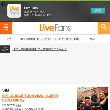
×
LiveFans
表示
株式会社SKIYAKI
無料 - In Google Play
MENU
2026
【フェス特集2026】フェス情報はここから！
04/27
トップ
SIX LOUNGE TOUR 2023「SUPER EXPLOSION」
SiM
2026
【ライブ動員ランキング】2026年上半期編発表！
07/28
2026
【フェス特集2026】フェス情報はここから！
04/27
2026
【ライブ動員ランキング】2026年上半期編発表！
07/28
SiM
SIX LOUNGE TOUR 2023「SUPER
EXPLOSION」
2023/07/21 (金)
＠GORILLA HALL OSAKA (大阪府)