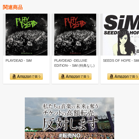
関連商品
PLAYDEAD - SiM
PLAYDEAD -DELUXE
SEEDS OF HOPE - Si
EDiTiON- - SiM (特典なし)