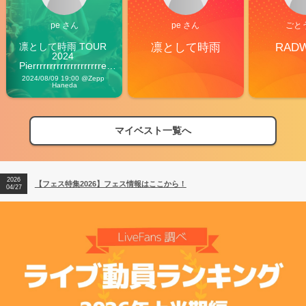
pe さん
pe さん
ごと
凛として時雨 TOUR 
凛として時雨
RAD
2024 
Pierrrrrrrrrrrrrrrrrrrre 
Vibes
2024/08/09 19:00 @Zepp 
Haneda
マイベスト一覧へ
2026
【フェス特集2026】フェス情報はここから！
04/27
2026
【ライブ動員ランキング】2026年上半期編発表！
07/28
2026
【フェス特集2026】フェス情報はここから！
04/27
2026
【ライブ動員ランキング】2026年上半期編発表！
07/28