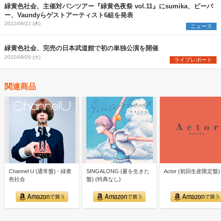
緑黄色社会、主催対バンツアー『緑黄色夜祭 vol.11』にsumika、ビーバ
ー、Vaundyらゲストアーティスト6組を発表
2022/09/22 (木)
ニュース
緑黄色社会、完売の日本武道館で初の単独公演を開催
2022/09/20 (火)
ライブレポート
関連商品
Channel U (通常盤) - 緑黄
SINGALONG (夏を生きた
Actor (初回生産限定盤)
色社会
盤) (特典なし)