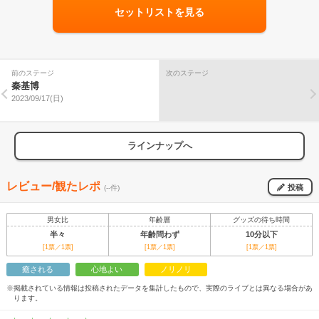
セットリストを見る
前のステージ
次のステージ
秦基博
2023/09/17(日)
ラインナップへ
レビュー/観たレポ
投稿
(--件)
男女比
年齢層
グッズの待ち時間
半々
年齢問わず
10分以下
[1票／1票]
[1票／1票]
[1票／1票]
癒される
心地よい
ノリノリ
※掲載されている情報は投稿されたデータを集計したもので、実際のライブとは異なる場合があ
ります。