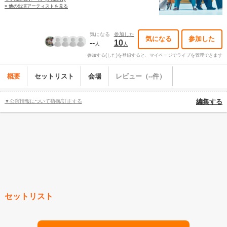
» 他の出演アーティストを見る
気になる
参加した
気になる
参加した
--
10
人
人
参加する(した)を登録すると、マイページでライブを管理できます
概要
セットリスト
会場
レビュー（--件）
▼公演情報について指摘/訂正する
編集する
セットリスト