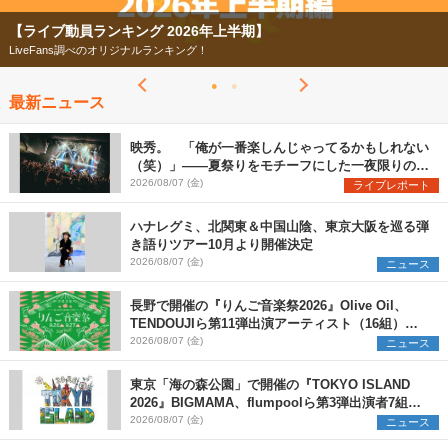
26年上半期】
【フェス特集2026】
ング！
今年もフェスの季節がやってきた
最新ニュース
映秀。 「俺が一番楽しんじゃってるかもしれない
（笑）」――夏祭りをモチーフにした一夜限りのス
ペシャルライブ『色祭』レポート
2026/08/07 (金)
ライブレポート
ハナレグミ、北関東＆中国山陰、東京大阪を巡る弾
き語りツアー10月より開催決定
2026/08/07 (金)
ニュース
長野で開催の『りんご音楽祭2026』Olive Oil、
TENDOUJIら第11弾出演アーティスト（16組）を
発表
2026/08/07 (金)
ニュース
東京「海の森公園」で開催の『TOKYO ISLAND
2026』BIGMAMA、flumpoolら第3弾出演者7組を
発表 ワークショップ・アート出展者を募集
2026/08/07 (金)
ニュース