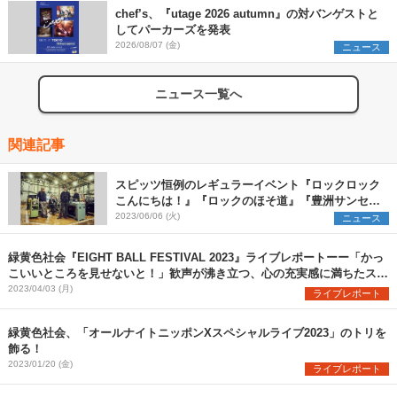
chef’s、『utage 2026 autumn』の対バンゲストと
してパーカーズを発表
2026/08/07 (金)
ニュース
ニュース一覧へ
関連記事
スピッツ恒例のレギュラーイベント『ロックロック
こんにちは！』『ロックのほそ道』『豊洲サンセッ
ト2023』、全出演アーティストを一挙解禁
2023/06/06 (火)
ニュース
緑黄色社会『EIGHT BALL FESTIVAL 2023』ライブレポートーー「かっ
こいいところを見せないと！」歓声が沸き立つ、心の充実感に満ちたステ
ージ
2023/04/03 (月)
ライブレポート
緑黄色社会、「オールナイトニッポンXスペシャルライブ2023」のトリを
飾る！
2023/01/20 (金)
ライブレポート