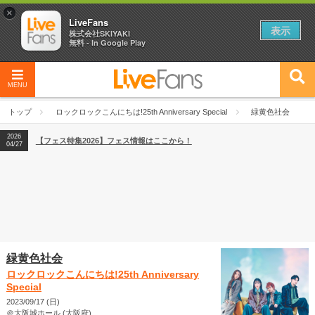
×
LiveFans
表示
株式会社SKIYAKI
無料 - In Google Play
MENU
2026
【フェス特集2026】フェス情報はここから！
04/27
トップ
ロックロックこんにちは!25th Anniversary Special
緑黄色社会
2026
【ライブ動員ランキング】2026年上半期編発表！
07/28
2026
【フェス特集2026】フェス情報はここから！
04/27
2026
【ライブ動員ランキング】2026年上半期編発表！
07/28
緑黄色社会
ロックロックこんにちは!25th Anniversary
Special
2023/09/17 (日)
＠大阪城ホール (大阪府)