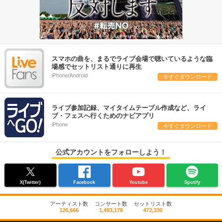
スマホの曲を、まるでライブ会場で聴いているような臨
場感でセットリスト通りに再生
iPhone/Android
今すぐダウンロード
ライブ参加記録、マイタイムテーブル作成など、ライ
ブ・フェスへ行くためのナビアプリ
iPhone
今すぐダウンロード
公式アカウントをフォローしよう！
X(Twitter)
Facebook
Youtube
Spotify
アーティスト数
コンサート数
セットリスト数
126,666
1,493,178
472,330