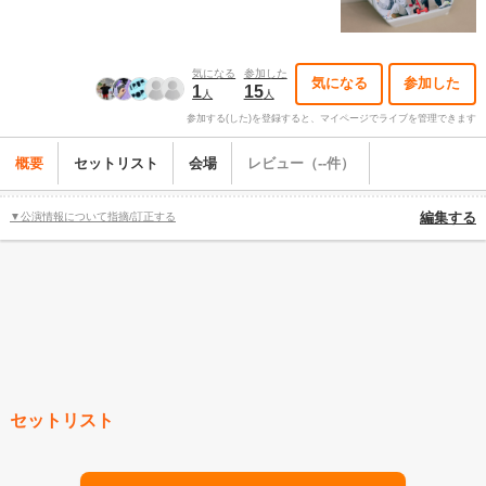
気になる
参加した
気になる
参加した
1
15
人
人
参加する(した)を登録すると、マイページでライブを管理できます
概要
セットリスト
会場
レビュー（--件）
▼公演情報について指摘/訂正する
編集する
セットリスト