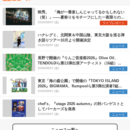
映秀。 「俺が一番楽しんじゃってるかもしれない
（笑）」――夏祭りをモチーフにした一夜限りのス
ペシャルライブ『色祭』レポート
2026/08/07 (金)
ライブレポート
ハナレグミ、北関東＆中国山陰、東京大阪を巡る弾
き語りツアー10月より開催決定
2026/08/07 (金)
ニュース
長野で開催の『りんご音楽祭2026』Olive Oil、
TENDOUJIら第11弾出演アーティスト（16組）を
発表
2026/08/07 (金)
ニュース
東京「海の森公園」で開催の『TOKYO ISLAND
2026』BIGMAMA、flumpoolら第3弾出演者7組を
発表 ワークショップ・アート出展者を募集
2026/08/07 (金)
ニュース
chef’s、『utage 2026 autumn』の対バンゲストと
してパーカーズを発表
2026/08/07 (金)
ニュース
ニュース一覧へ