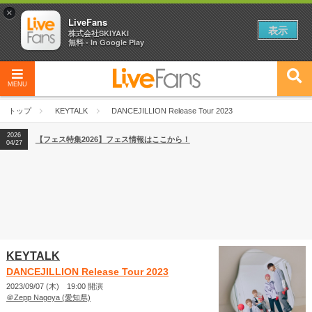
×
LiveFans
表示
株式会社SKIYAKI
無料 - In Google Play
MENU
2026
【フェス特集2026】フェス情報はここから！
04/27
トップ
KEYTALK
DANCEJILLION Release Tour 2023
2026
【ライブ動員ランキング】2026年上半期編発表！
07/28
2026
【フェス特集2026】フェス情報はここから！
04/27
2026
【ライブ動員ランキング】2026年上半期編発表！
07/28
KEYTALK
DANCEJILLION Release Tour 2023
2023/09/07 (木) 19:00 開演
＠Zepp Nagoya (愛知県)