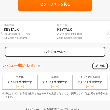
セットリストを見る
前の公演
次の公演
KEYTALK
KEYTALK
2023/09/01 (金) 19:00
2023/09/09 (土) 18:00
KT Zepp Yokohama
Zepp Osaka Bayside
スケジュールへ
レビュー/観たレポ
投稿
(--件)
男女比
年齢層
グッズの待ち時間
ただいま受付中です
ただいま受付中です
ただいま受付中です
[---／---]
[---／---]
[---／---]
※掲載されている情報は投稿されたデータを集計したもので、実際のライブとは異なる場合があ
ります。
レビューはまだ投稿されていません。