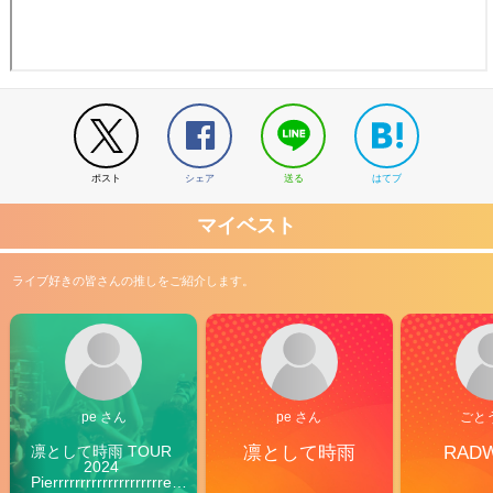
ポスト
シェア
送る
はてブ
マイベスト
ライブ好きの皆さんの推しをご紹介します。
pe さん
pe さん
ごと
凛として時雨 TOUR 
凛として時雨
RAD
2024 
Pierrrrrrrrrrrrrrrrrrrre 