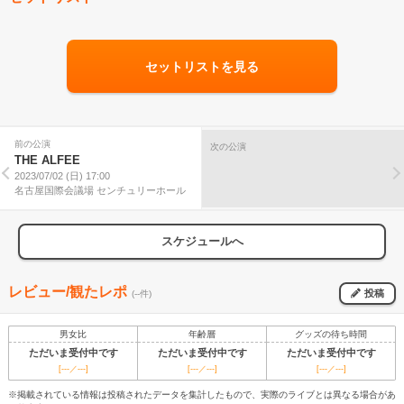
セットリストを見る
前の公演
次の公演
THE ALFEE
2023/07/02 (日) 17:00
名古屋国際会議場 センチュリーホール
スケジュールへ
レビュー/観たレポ
投稿
(--件)
男女比
年齢層
グッズの待ち時間
ただいま受付中です
ただいま受付中です
ただいま受付中です
[---／---]
[---／---]
[---／---]
※掲載されている情報は投稿されたデータを集計したもので、実際のライブとは異なる場合があ