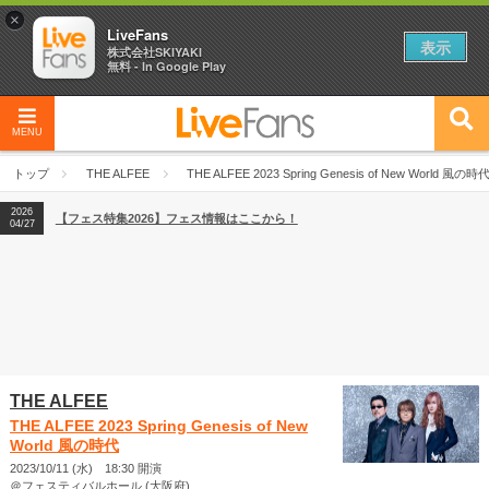
×
LiveFans
表示
株式会社SKIYAKI
無料 - In Google Play
MENU
2026
【フェス特集2026】フェス情報はここから！
04/27
トップ
THE ALFEE
THE ALFEE 2023 Spring Genesis of New World 風の時
2026
【ライブ動員ランキング】2026年上半期編発表！
07/28
2026
【フェス特集2026】フェス情報はここから！
04/27
2026
【ライブ動員ランキング】2026年上半期編発表！
07/28
THE ALFEE
THE ALFEE 2023 Spring Genesis of New
World 風の時代
2023/10/11 (水) 18:30 開演
＠フェスティバルホール (大阪府)