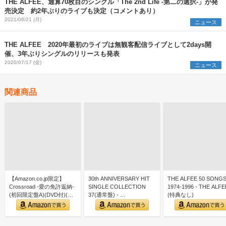
THE ALFEE、通算70枚目のシングル「The 2nd Life -第二の選択-」が発
売決定 約2年ぶりのライブも決定（コメントあり）
2021/06/21 (月)
ニュース
THE ALFEE 2020年最初のライブは無観客配信ライブとして2days開
催、3年ぶりシングルのリリースも発表
2020/07/17 (金)
ニュース
関連商品
【Amazon.co.jp限定】
30th ANNIVERSARY HIT
THE ALFEE 50 SONG
Crossroad -愛の免許返納-
SINGLE COLLECTION
1974-1996 - THE ALFE
(初回限定盤A)(DVD付)(…
37(通常盤) - …
(特典なし)