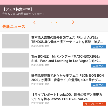
【フェス特集2026】
今年もフェスの季節がやってきた！
最新ニュース
熊本県人吉市の野外音楽フェス『Rural Act'26』
TENDOUJIら最終出演アーティストを解禁 被災地
支援プロジェクトの始動も発表
2026/08/06 (木)
ニュース
The BONEZ 対バンツアー『MATCHBOX2026』
SiM、Fear, and Loathing in Las Vegasら対バン
アーティストを一斉解禁
2026/08/06 (木)
ニュース
静岡県焼津市であらたな夏フェス『BON BON BON
2026』が開催 音楽ライブ×盆踊り×DJ×屋台グル
メ×ランタンナイトで彩る2日間
2026/08/05 (水)
ニュース
【ライブレポート】yukaDD、圧巻の歌声と表現力
でトリを飾る＜WWS FESTIVAL vol.2＞
2026/08/05 (水)
ライブレポート