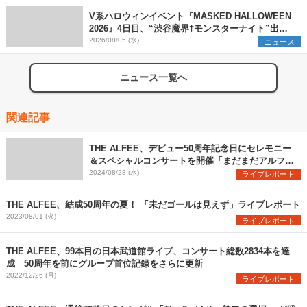
V系ハロウィンイベント『MASKED HALLOWEEN
2026』4日目、“渋谷魔界†モンスターナイト”出演6
組を発表
2026/08/05 (水)
ニュース
ニュース一覧へ
関連記事
THE ALFEE、デビュー50周年記念日にセレモニー
＆スペシャルコンサートを開催「まだまだアルフィ
ーの旅は終わらない。未来は僕らとみんなを待って
2024/08/28 (水)
ライブレポート
います」
THE ALFEE、結成50周年の夏！ 「未だゴールは見えず」ライブレポート
2023/08/01 (火)
ライブレポート
THE ALFEE、99本目の日本武道館ライブ、コンサート総数2834本を達
成 50周年を前にグループ首位記録をさらに更新
2022/12/26 (月)
ライブレポート