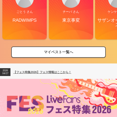
ごとう さん
チーバ さん
ケンケ
RADWIMPS
東京事変
サザンオ
マイベスト一覧へ
2026
【フェス特集2026】フェス情報はここから！
04/27
2026
【ライブ動員ランキング】2026年上半期編発表！
07/28
2026
【フェス特集2026】フェス情報はここから！
04/27
2026
【ライブ動員ランキング】2026年上半期編発表！
07/28