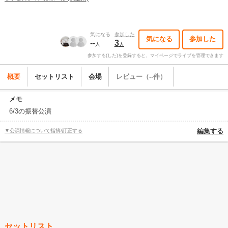
気になる
参加した
気になる
参加した
--
3
人
人
参加する(した)を登録すると、マイページでライブを管理できます
概要
セットリスト
会場
レビュー（--件）
メモ
6/3の振替公演
▼公演情報について指摘/訂正する
編集する
セットリスト