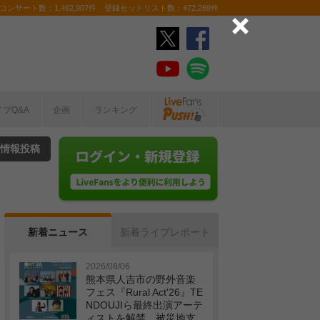
ンサート数：1,492,907件 登録セットリスト数：472,269件
イブQ&A
企画
ランキング
情報投稿
新着ニュース
新着ライブレポート
2026/08/06
熊本県人吉市の野外音楽
フェス『Rural Act'26』TE
NDOUJIら最終出演アーテ
ィストを解禁 被災地支