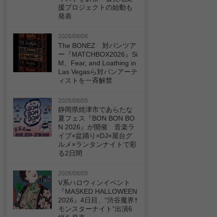
援プロジェクトの始動も
発表
2026/08/06
The BONEZ 対バンツア
ー『MATCHBOX2026』Si
M、Fear, and Loathing in
Las Vegasら対バンアーテ
ィストを一斉解禁
2026/08/05
静岡県焼津市であらたな
夏フェス『BON BON BO
N 2026』が開催 音楽ラ
イブ×盆踊り×DJ×屋台グ
ルメ×ランタンナイトで彩
る2日間
2026/08/05
V系ハロウィンイベント
『MASKED HALLOWEEN
2026』4日目、“渋谷魔界†
モンスターナイト”出演6