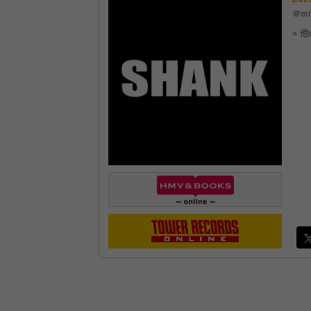
＠mi
» 