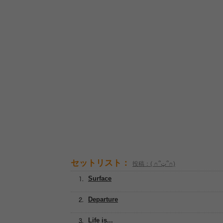
セットリスト：
投稿：( ∩՞ټ՞∩)
Surface
Departure
Life is...