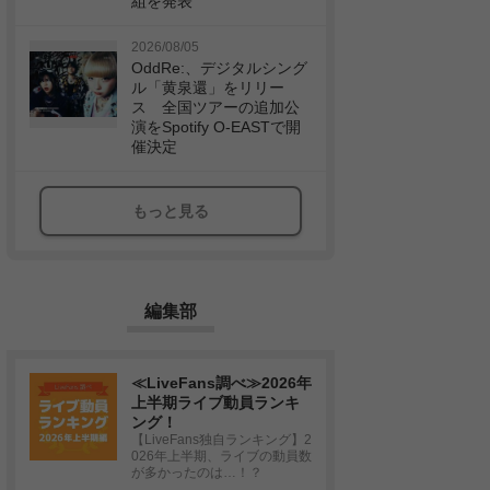
組を発表
2026/08/05
OddRe:、デジタルシング
ル「黄泉還」をリリー
ス 全国ツアーの追加公
演をSpotify O-EASTで開
催決定
もっと見る
編集部
≪LiveFans調べ≫2026年
上半期ライブ動員ランキ
ング！
【LiveFans独自ランキング】2
026年上半期、ライブの動員数
が多かったのは…！？