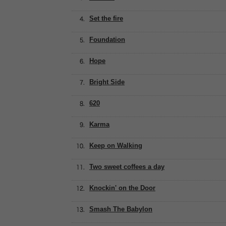
Set the fire
Foundation
Hope
Bright Side
620
Karma
Keep on Walking
Two sweet coffees a day
Knockin' on the Door
Smash The Babylon