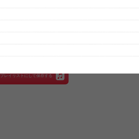
性は保証されませんので、あらかじめご了承ください。
絡をお願い致します。
する歌詞サイト「
歌ネット
」へ移動します。
▼セットリストの誤りを報告する
をプレイリストにして保存する