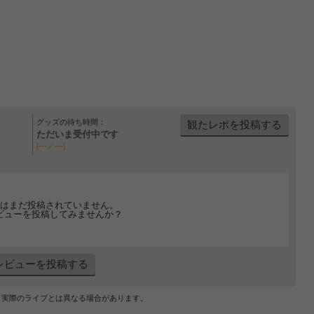
グッズの待ち時間：
観たレポを投稿する
ただいま受付中です
[---／---]
はまだ投稿されていません。
ビューを投稿してみませんか？
レビューを投稿する
、実際のライブとは異なる場合があります。