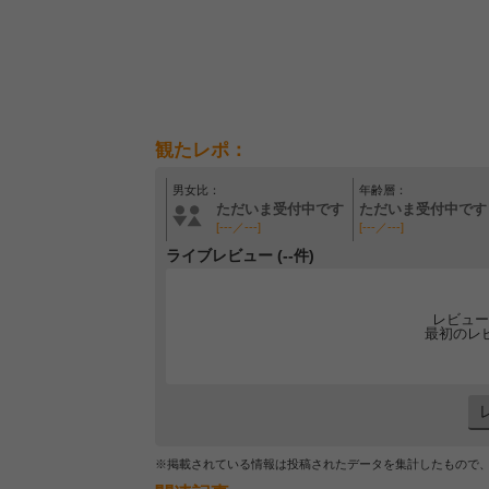
観たレポ：
男女比：
年齢層：
ただいま受付中です
ただいま受付中です
[---／---]
[---／---]
ライブレビュー (--件)
レビュー
最初のレ
※掲載されている情報は投稿されたデータを集計したもので