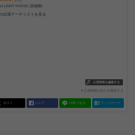
to LIGHT HOUSE (茨城県)
他の出演アーティストを見る
公演情報を編集する
▼公演情報の誤りを報告する
ポスト
シェア
LINEで送る
ブックマーク