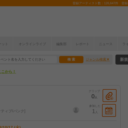
登録アーティスト数：126,647件 登録コ
ケット
オンラインライブ
編集部
レポート
ニュース
ラ
ここから！
新規
ジャンル検索
上半期編発表！
ここから！
上半期編発表！
クリップ
0
人
参加した
1
ティブ/パンク
人
3/10/17 (火)