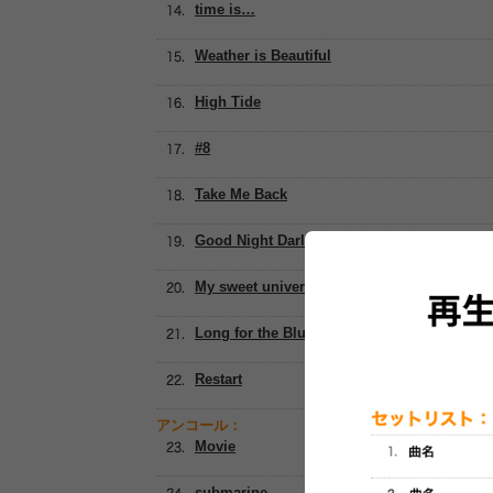
time is…
Weather is Beautiful
High Tide
#8
Take Me Back
Good Night Darling
My sweet universe
Long for the Blue moon
Restart
アンコール：
Movie
submarine