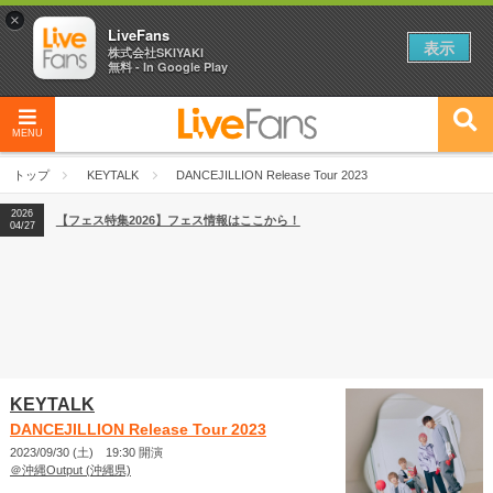
×
LiveFans
表示
株式会社SKIYAKI
無料 - In Google Play
MENU
2026
【フェス特集2026】フェス情報はここから！
04/27
トップ
KEYTALK
DANCEJILLION Release Tour 2023
2026
【ライブ動員ランキング】2026年上半期編発表！
07/28
2026
【フェス特集2026】フェス情報はここから！
04/27
2026
【ライブ動員ランキング】2026年上半期編発表！
07/28
KEYTALK
DANCEJILLION Release Tour 2023
2023/09/30 (土) 19:30 開演
＠沖縄Output (沖縄県)