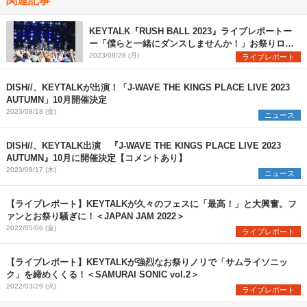
KEYTALK『RUSH BALL 2023』ライブレポートー
ー「僕らと一緒にダンスしませんか！」お祭りロッ
クバンドの真価を発揮
2023/08/28 (月)
ライブレポート
DISH//、KEYTALKが出演！「J-WAVE THE KINGS PLACE LIVE 2023
AUTUMN」10月開催決定
2023/08/18 (金)
ニュース
DISH//、KEYTALK出演 『J-WAVE THE KINGS PLACE LIVE 2023
AUTUMN』10月に開催決定【コメントあり】
2023/08/17 (木)
ニュース
【ライブレポート】KEYTALKが久々のフェスに「最高！」と大興奮。フ
ァンとお祭り騒ぎに！＜JAPAN JAM 2022＞
2022/05/06 (金)
ライブレポート
【ライブレポート】KEYTALKが強烈なお祭りノリで「サムライソニッ
ク」を締めくくる！＜SAMURAI SONIC vol.2＞
2022/03/29 (火)
ライブレポート