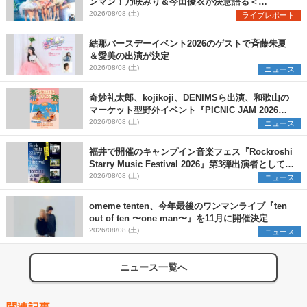
ンマン！乃咲みり＆今田優衣が決意語る＜
Onephony新体制1st Oneman Live はじまりの夏
2026/08/08 (土)
ライブレポート
＞
結那バースデーイベント2026のゲストで斉藤朱夏
＆愛美の出演が決定
2026/08/08 (土)
ニュース
奇妙礼太郎、kojikoji、DENIMSら出演、和歌山の
マーケット型野外イベント『PICNIC JAM 2026』
早割チケット発売開始
2026/08/08 (土)
ニュース
福井で開催のキャンプイン音楽フェス『Rockroshi
Starry Music Festival 2026』第3弾出演者として
SCOOBIE DO、かりゆし58、Reiを発表
2026/08/08 (土)
ニュース
omeme tenten、今年最後のワンマンライブ『ten
out of ten 〜one man〜』を11月に開催決定
2026/08/08 (土)
ニュース
ニュース一覧へ
関連記事