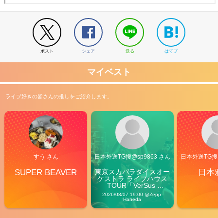
ポスト
シェア
送る
はてブ
マイベスト
ライブ好きの皆さんの推しをご紹介します。
すう さん
日本外送TG搜@sp9863 さん
日本外送TG搜@
SUPER BEAVER
東京スカパラダイスオー
日本
ケストラ ライブハウス
TOUR「VerSus 
Carnival」
2026/08/07 19:00 @Zepp 
Haneda