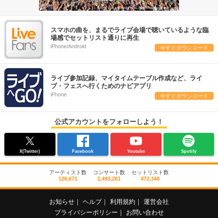
スマホの曲を、まるでライブ会場で聴いているような臨
場感でセットリスト通りに再生
iPhone/Android
今すぐダウンロード
ライブ参加記録、マイタイムテーブル作成など、ライ
ブ・フェスへ行くためのナビアプリ
iPhone
今すぐダウンロード
公式アカウントをフォローしよう！
X(Twitter)
Facebook
Youtube
Spotify
アーティスト数
コンサート数
セットリスト数
126,671
1,493,261
472,348
お知らせ
｜
ヘルプ
｜
利用規約
｜
運営会社
プライバシーポリシー
｜
お問い合わせ