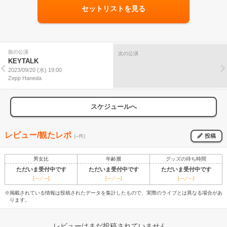
セットリストを見る
前の公演
次の公演
KEYTALK
2023/09/20 (水) 19:00
Zepp Haneda
スケジュールへ
レビュー/観たレポ
投稿
(--件)
男女比
年齢層
グッズの待ち時間
ただいま受付中です
ただいま受付中です
ただいま受付中です
[---／---]
[---／---]
[---／---]
※掲載されている情報は投稿されたデータを集計したもので、実際のライブとは異なる場合があ
ります。
レビューはまだ投稿されていません。