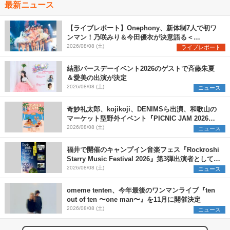
最新ニュース
【ライブレポート】Onephony、新体制7人で初ワ
ンマン！乃咲みり＆今田優衣が決意語る＜
Onephony新体制1st Oneman Live はじまりの夏
2026/08/08 (土)
ライブレポート
＞
結那バースデーイベント2026のゲストで斉藤朱夏
＆愛美の出演が決定
2026/08/08 (土)
ニュース
奇妙礼太郎、kojikoji、DENIMSら出演、和歌山の
マーケット型野外イベント『PICNIC JAM 2026』
早割チケット発売開始
2026/08/08 (土)
ニュース
福井で開催のキャンプイン音楽フェス『Rockroshi
Starry Music Festival 2026』第3弾出演者として
SCOOBIE DO、かりゆし58、Reiを発表
2026/08/08 (土)
ニュース
omeme tenten、今年最後のワンマンライブ『ten
out of ten 〜one man〜』を11月に開催決定
2026/08/08 (土)
ニュース