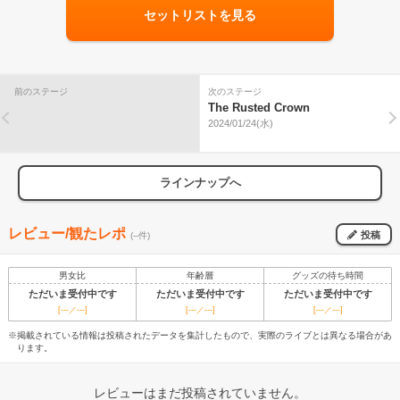
セットリストを見る
前のステージ
次のステージ
The Rusted Crown
2024/01/24(水)
ラインナップへ
レビュー/観たレポ
投稿
(--件)
男女比
年齢層
グッズの待ち時間
ただいま受付中です
ただいま受付中です
ただいま受付中です
[---／---]
[---／---]
[---／---]
※掲載されている情報は投稿されたデータを集計したもので、実際のライブとは異なる場合があ
ります。
レビューはまだ投稿されていません。