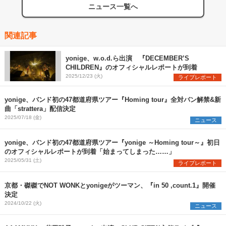
ニュース一覧へ
関連記事
yonige、w.o.d.ら出演 『DECEMBER’S
CHILDREN』のオフィシャルレポートが到着
2025/12/23 (火)
ライブレポート
yonige、バンド初の47都道府県ツアー『Homing tour』全対バン解禁&新
曲「strattera」配信決定
2025/07/18 (金)
ニュース
yonige、バンド初の47都道府県ツアー『yonige ～Homing tour～』初日
のオフィシャルレポートが到着「始まってしまった……」
2025/05/31 (土)
ライブレポート
京都・磔磔でNOT WONKとyonigeがツーマン、『in 50 ,count.1』開催
決定
2024/10/22 (火)
ニュース