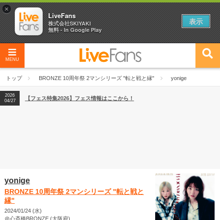
×
LiveFans
表示
株式会社SKIYAKI
無料 - In Google Play
MENU
2026
【フェス特集2026】フェス情報はここから！
04/27
トップ
BRONZE 10周年祭 2マンシリーズ "転と戦と縁"
yonige
2026
【ライブ動員ランキング】2026年上半期編発表！
07/28
2026
【フェス特集2026】フェス情報はここから！
04/27
2026
【ライブ動員ランキング】2026年上半期編発表！
07/28
yonige
BRONZE 10周年祭 2マンシリーズ "転と戦と
縁"
2024/01/24 (水)
＠心斎橋BRONZE (大阪府)