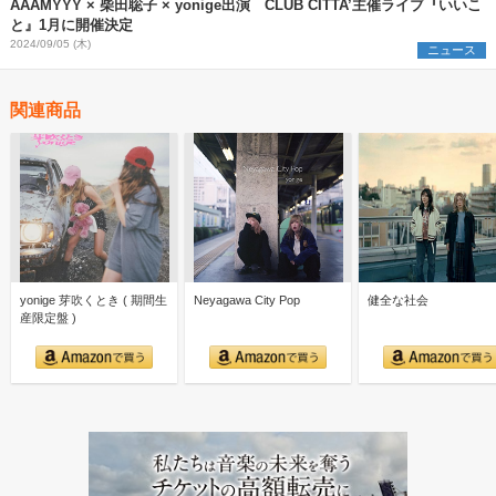
AAAMYYY × 柴田聡子 × yonige出演 CLUB CITTA’主催ライブ『いいこ
と』1月に開催決定
2024/09/05 (木)
ニュース
関連商品
yonige 芽吹くとき ( 期間生
Neyagawa City Pop
健全な社会
産限定盤 )