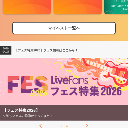
TOUR「V
Carn
2026/08/07 
Ha
マイベスト一覧へ
2026
【フェス特集2026】フェス情報はここから！
04/27
2026
【ライブ動員ランキング】2026年上半期編発表！
07/28
2026
【フェス特集2026】フェス情報はここから！
04/27
2026
【ライブ動員ランキング】2026年上半期編発表！
07/28
【フェス特集2026】
今年もフェスの季節がやってきた！