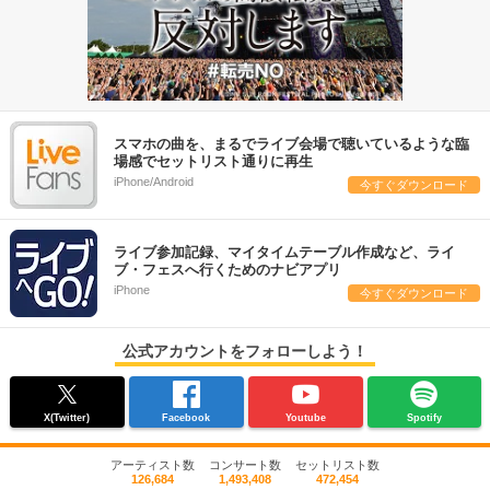
スマホの曲を、まるでライブ会場で聴いているような臨
場感でセットリスト通りに再生
iPhone/Android
今すぐダウンロード
ライブ参加記録、マイタイムテーブル作成など、ライ
ブ・フェスへ行くためのナビアプリ
iPhone
今すぐダウンロード
公式アカウントをフォローしよう！
X(Twitter)
Facebook
Youtube
Spotify
アーティスト数
コンサート数
セットリスト数
126,684
1,493,408
472,454