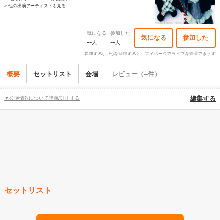
» 他の出演アーティストを見る
気になる
参加した
気になる
参加した
--
--
人
人
参加する(した)を登録すると、マイページでライブを管理できます
概要
セットリスト
会場
レビュー（--件）
▼公演情報について指摘/訂正する
編集する
セットリスト