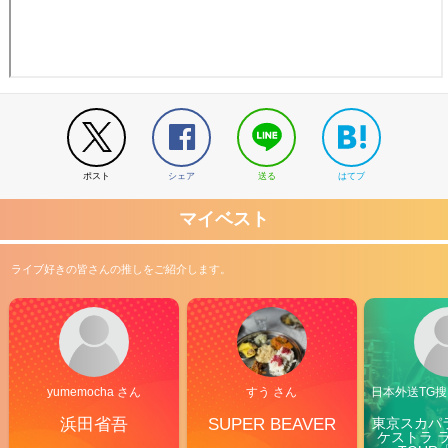
ポスト
シェア
送る
はてブ
マイベスト
ライブ好きの皆さんの推しをご紹介します。
yumemocha さん
すう さん
日本外送TG搜@
浜田省吾
SUPER BEAVER
東京スカパ
ケストラ 