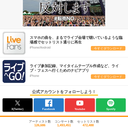
スマホの曲を、まるでライブ会場で聴いているような臨
場感でセットリスト通りに再生
iPhone/Android
今すぐダウンロード
ライブ参加記録、マイタイムテーブル作成など、ライ
ブ・フェスへ行くためのナビアプリ
iPhone
今すぐダウンロード
公式アカウントをフォローしよう！
X(Twitter)
Facebook
Youtube
Spotify
アーティスト数
コンサート数
セットリスト数
126,686
1,493,451
472,488