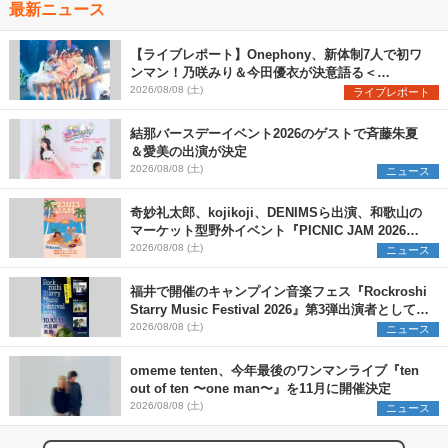
最新ニュース
【ライブレポート】Onephony、新体制7人で初ワ
ンマン！乃咲みり＆今田優衣が決意語る＜
Onephony新体制1st Oneman Live はじまりの夏
2026/08/08 (土)
ライブレポート
＞
結那バースデーイベント2026のゲストで斉藤朱夏
＆愛美の出演が決定
2026/08/08 (土)
ニュース
奇妙礼太郎、kojikoji、DENIMSら出演、和歌山の
マーケット型野外イベント『PICNIC JAM 2026』
早割チケット発売開始
2026/08/08 (土)
ニュース
福井で開催のキャンプイン音楽フェス『Rockroshi
Starry Music Festival 2026』第3弾出演者として
SCOOBIE DO、かりゆし58、Reiを発表
2026/08/08 (土)
ニュース
omeme tenten、今年最後のワンマンライブ『ten
out of ten 〜one man〜』を11月に開催決定
2026/08/08 (土)
ニュース