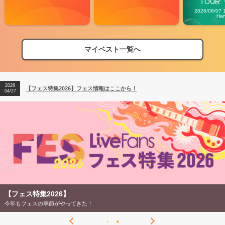
TOUR「V
Carn
2026/08/07 
Ha
マイベスト一覧へ
2026
【フェス特集2026】フェス情報はここから！
04/27
2026
【ライブ動員ランキング】2026年上半期編発表！
07/28
2026
【フェス特集2026】フェス情報はここから！
04/27
2026
【ライブ動員ランキング】2026年上半期編発表！
07/28
【フェス特集2026】
今年もフェスの季節がやってきた！