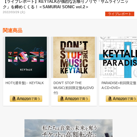
【ライブレポート】KEYTALKが強烈なお祭りノリで「サムライソニッ
ク」を締めくくる！＜SAMURAI SONIC vol.2＞
2022/03/29 (火)
ライブレポート
関連商品
HOT!(通常盤) - KEYTALK
DON'T STOP THE
PARADISE<初回限定盤
MUSIC(初回限定盤A)(DVD
A:CD+DVD>
付)