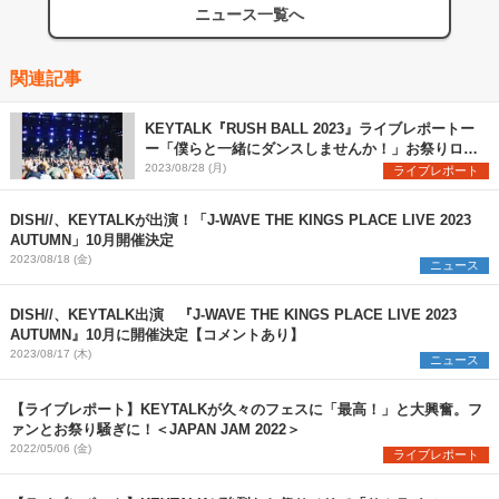
ニュース一覧へ
関連記事
KEYTALK『RUSH BALL 2023』ライブレポートー
ー「僕らと一緒にダンスしませんか！」お祭りロッ
クバンドの真価を発揮
2023/08/28 (月)
ライブレポート
DISH//、KEYTALKが出演！「J-WAVE THE KINGS PLACE LIVE 2023
AUTUMN」10月開催決定
2023/08/18 (金)
ニュース
DISH//、KEYTALK出演 『J-WAVE THE KINGS PLACE LIVE 2023
AUTUMN』10月に開催決定【コメントあり】
2023/08/17 (木)
ニュース
【ライブレポート】KEYTALKが久々のフェスに「最高！」と大興奮。フ
ァンとお祭り騒ぎに！＜JAPAN JAM 2022＞
2022/05/06 (金)
ライブレポート