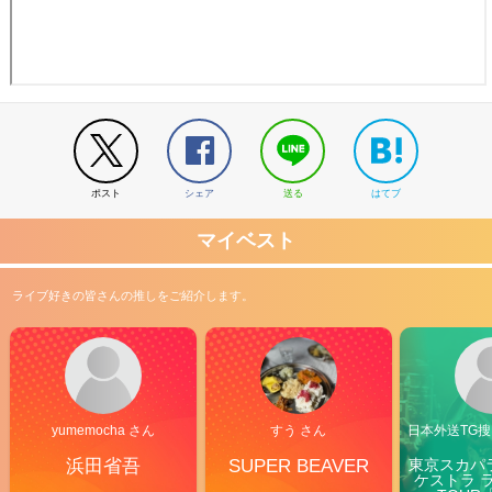
ポスト
シェア
送る
はてブ
マイベスト
ライブ好きの皆さんの推しをご紹介します。
yumemocha さん
すう さん
日本外送TG搜@
浜田省吾
SUPER BEAVER
東京スカパ
ケストラ 