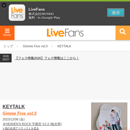
×
LiveFans
表示
株式会社SKIYAKI
無料 - In Google Play
MENU
2026
【フェス特集2026】フェス情報はここから！
04/27
トップ
Gimme Five vol.3
KEYTALK
2026
【ライブ動員ランキング】2026年上半期編発表！
07/28
2026
【フェス特集2026】フェス情報はここから！
04/27
2026
【ライブ動員ランキング】2026年上半期編発表！
07/28
KEYTALK
Gimme Five vol.3
2023/12/08 (金)
＠HEAVEN'S ROCK 宇都宮 VJ-2 (栃木県)
» 他の出演アーティストを見る