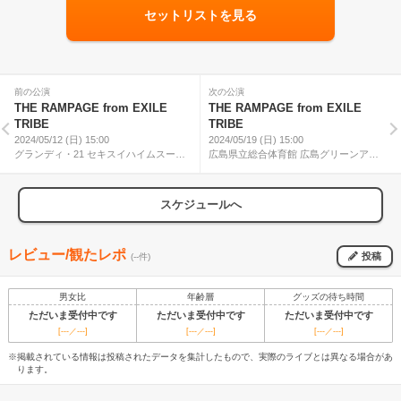
セットリストを見る
前の公演
次の公演
THE RAMPAGE from EXILE
THE RAMPAGE from EXILE
TRIBE
TRIBE
2024/05/12 (日) 15:00
2024/05/19 (日) 15:00
グランディ・21 セキスイハイムスーパ
広島県立総合体育館 広島グリーンアリ
ーアリーナ
ーナ
スケジュールへ
レビュー/観たレポ
投稿
(--件)
男女比
年齢層
グッズの待ち時間
ただいま受付中です
ただいま受付中です
ただいま受付中です
[---／---]
[---／---]
[---／---]
※掲載されている情報は投稿されたデータを集計したもので、実際のライブとは異なる場合があ
ります。