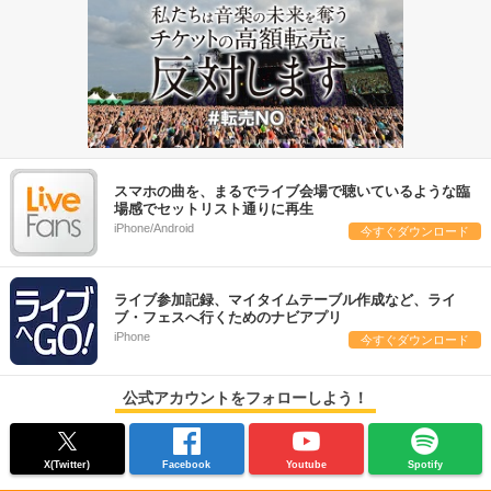
スマホの曲を、まるでライブ会場で聴いているような臨
場感でセットリスト通りに再生
iPhone/Android
今すぐダウンロード
ライブ参加記録、マイタイムテーブル作成など、ライ
ブ・フェスへ行くためのナビアプリ
iPhone
今すぐダウンロード
公式アカウントをフォローしよう！
X(Twitter)
Facebook
Youtube
Spotify