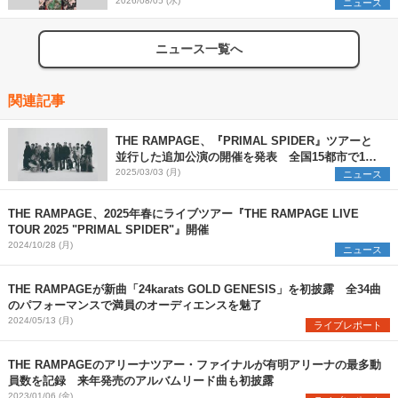
組を発表
2026/08/05 (水)
ニュース
ニュース一覧へ
関連記事
THE RAMPAGE、『PRIMAL SPIDER』ツアーと
並行した追加公演の開催を発表 全国15都市で15
公演を予定
2025/03/03 (月)
ニュース
THE RAMPAGE、2025年春にライブツアー『THE RAMPAGE LIVE
TOUR 2025 "PRIMAL SPIDER"』開催
2024/10/28 (月)
ニュース
THE RAMPAGEが新曲「24karats GOLD GENESIS」を初披露 全34曲
のパフォーマンスで満員のオーディエンスを魅了
2024/05/13 (月)
ライブレポート
THE RAMPAGEのアリーナツアー・ファイナルが有明アリーナの最多動
員数を記録 来年発売のアルバムリード曲も初披露
2023/01/06 (金)