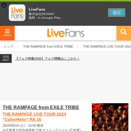
×
LiveFans
表示
株式会社SKIYAKI
無料 - In Google Play
MENU
2026
【フェス特集2026】フェス情報はここから！
04/27
トップ
THE RAMPAGE from EXILE TRIBE
THE RAMPAGE LIVE TOUR 2024 
2026
【ライブ動員ランキング】2026年上半期編発表！
07/28
2026
【フェス特集2026】フェス情報はここから！
04/27
2026
【ライブ動員ランキング】2026年上半期編発表！
07/28
THE RAMPAGE from EXILE TRIBE
THE RAMPAGE LIVE TOUR 2024
"CyberHelix" RX-16
2024/05/18 (土) 16:00 開演
＠広島県立総合体育館 広島グリーンアリーナ (広島県)