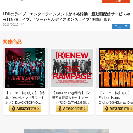
ライブレポート
LDHのライブ・エンターテインメントが本格始動 新動画配信サービスや
有料配信ライブ、“ソーシャルディスタンスライブ”開催計画も
2020/06/15 (月)
ニュース
関連商品
【メーカー特典あり】【特
【Amazon.co.jp限定】【2
【メーカー特典あり】
典・その他スマプラフォト
形態同時購入セットカー
Endless Happy-
封入】BLACK TOKYO
ト】(R)ENEW(AL2枚組
Ending(SG+Blu-ray Dis
(SG+DVD) (…
+DVD(…
(L…