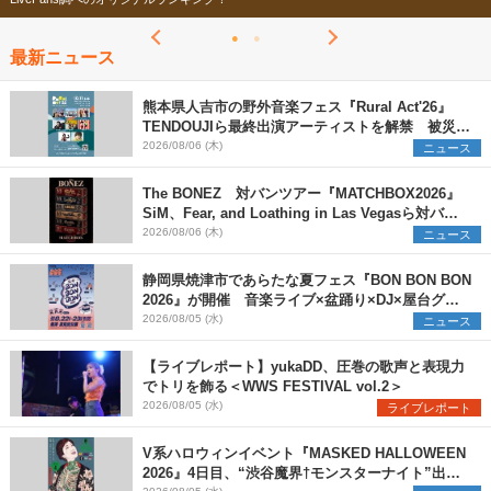
最新ニュース
熊本県人吉市の野外音楽フェス『Rural Act'26』
TENDOUJIら最終出演アーティストを解禁 被災地
支援プロジェクトの始動も発表
2026/08/06 (木)
ニュース
The BONEZ 対バンツアー『MATCHBOX2026』
SiM、Fear, and Loathing in Las Vegasら対バン
アーティストを一斉解禁
2026/08/06 (木)
ニュース
静岡県焼津市であらたな夏フェス『BON BON BON
2026』が開催 音楽ライブ×盆踊り×DJ×屋台グル
メ×ランタンナイトで彩る2日間
2026/08/05 (水)
ニュース
【ライブレポート】yukaDD、圧巻の歌声と表現力
でトリを飾る＜WWS FESTIVAL vol.2＞
2026/08/05 (水)
ライブレポート
V系ハロウィンイベント『MASKED HALLOWEEN
2026』4日目、“渋谷魔界†モンスターナイト”出演6