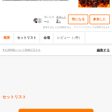
気になる
参加した
気になる
参加した
--
2
人
人
参加する(した)を登録すると、マイページでライブを管理できます
概要
セットリスト
会場
レビュー（--件）
▼公演情報について指摘/訂正する
編集する
セットリスト