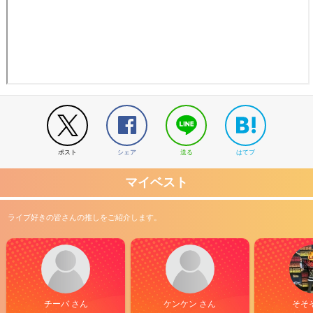
ポスト
シェア
送る
はてブ
マイベスト
ライブ好きの皆さんの推しをご紹介します。
チーバ さん
ケンケン さん
そそ