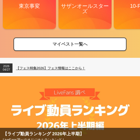
東京事変
サザンオールスター
10-
ズ
マイベスト一覧へ
2026
【フェス特集2026】フェス情報はここから！
04/27
2026
【ライブ動員ランキング】2026年上半期編発表！
07/28
2026
【フェス特集2026】フェス情報はここから！
04/27
2026
【ライブ動員ランキング】2026年上半期編発表！
07/28
【ライブ動員ランキング 2026年上半期】
LiveFans調べのオリジナルランキング！