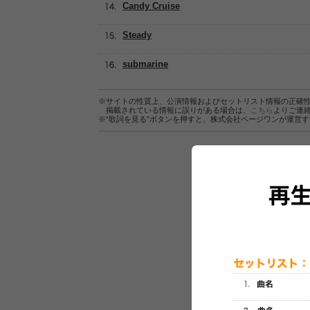
Candy Cruise
Steady
submarine
※サイトの性質上、公演情報およびセットリスト情報の正確
掲載されている情報に誤りがある場合は、
こちら
よりご連
※“歌詞を見る”ボタンを押すと、株式会社ページワンが運営
セットリスト