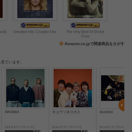
ack)
Greatest Hits: Chapter One
The Very Best Of Sheryl
Crow
Amazon.co.jpで関連商品をさがす
も見ています。
WANIMA
キュウソネコカミ
dustbox
オルタナティブ/パンク
オルタナティブ/パンク
オルタナティブ/パンク