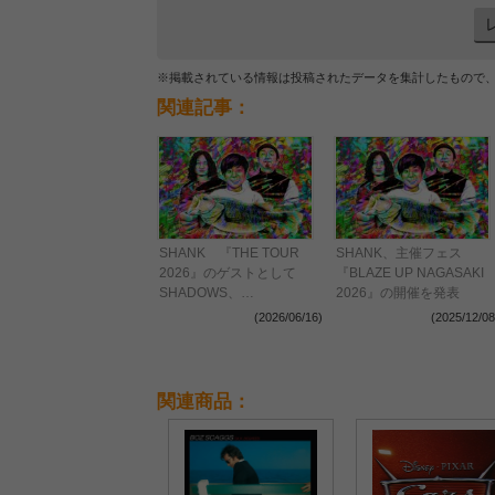
※掲載されている情報は投稿されたデータを集計したもので
関連記事：
SHANK 『THE TOUR
SHANK、主催フェス
2026』のゲストとして
『BLAZE UP NAGASAKI
SHADOWS、
2026』の開催を発表
ROTTENGRAFFTYらを発
(2026/06/16)
(2025/12/08
表
関連商品：