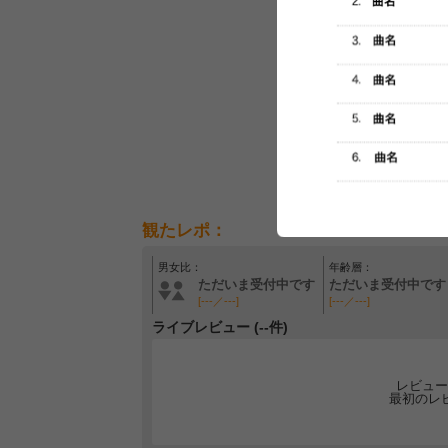
観たレポ：
男女比：
年齢層：
ただいま受付中です
ただいま受付中です
[---／---]
[---／---]
ライブレビュー (--件)
レビュー
最初のレ