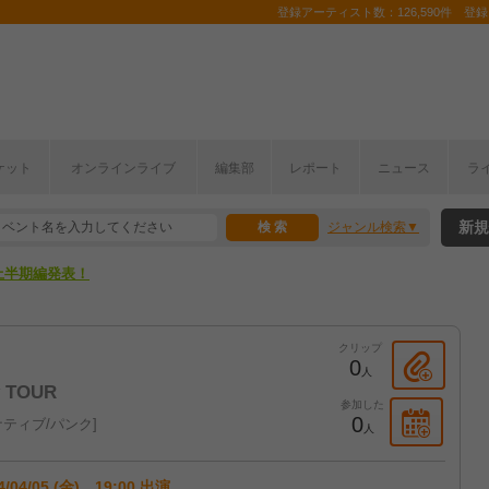
登録アーティスト数：126,590件 登録コ
ここから！
ケット
オンラインライブ
編集部
レポート
ニュース
ラ
上半期編発表！
新規
ジャンル検索
ここから！
上半期編発表！
クリップ
0
人
y TOUR
参加した
0
ティブ/パンク
人
4/04/05 (金) 19:00 出演