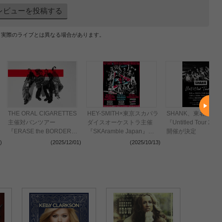
レビューを投稿する
、実際のライブとは異なる場合があります。
THE ORAL CIGARETTES
HEY-SMITH×東京スカパラ
SHANK、東名阪ツ
主催対バンツアー
ダイスオーケストラ主催
『Untitled Tour 20
『ERASE the BORDER
『SKAramble Japan』
開催が決定
TOUR 2026』全出演者を
SHANK、MONGOL800、
)
(2025/12/01)
(2025/10/13)
(202
解禁 TK from 凛として時雨
POTSHOTら5組の出演が
ら3組の参加を新たに発表
決定