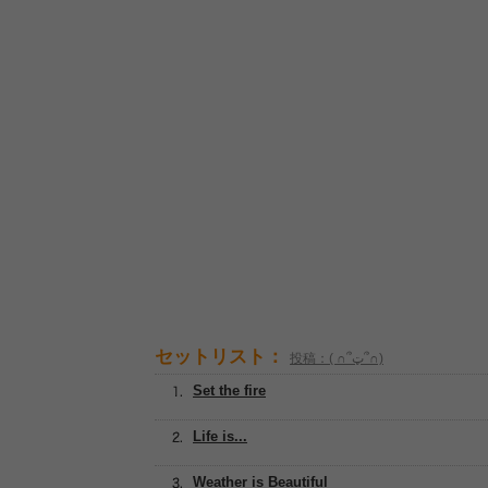
セットリスト：
投稿：( ∩՞ټ՞∩)
Set the fire
Life is...
Weather is Beautiful