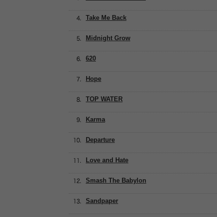
Take Me Back
Midnight Grow
620
Hope
TOP WATER
Karma
Departure
Love and Hate
Smash The Babylon
Sandpaper