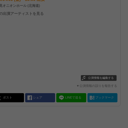
見オニオンホール (北海道)
他の出演アーティストを見る
公演情報を編集する
▼公演情報の誤りを報告する
ポスト
シェア
LINEで送る
ブックマーク