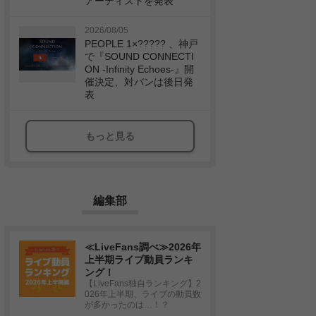
アーティストを発表
2026/08/05
PEOPLE 1×????? 、神戸
で『SOUND CONNECTI
ON -Infinity Echoes-』開
催決定、対バンは後日発
表
もっと見る
編集部
≪LiveFans調べ≫2026年
上半期ライブ動員ランキ
ング！
【LiveFans独自ランキング】2
026年上半期、ライブの動員数
が多かったのは…！？