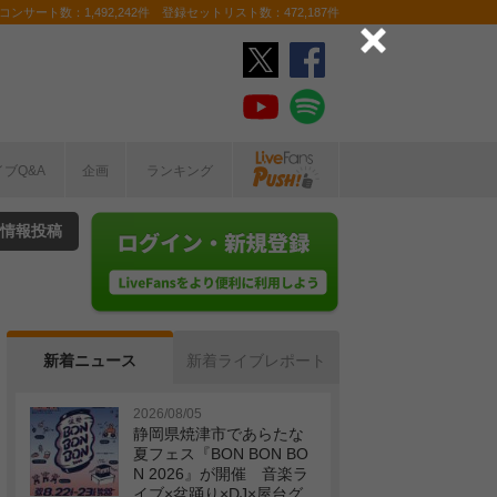
ンサート数：1,492,242件 登録セットリスト数：472,187件
イブQ&A
企画
ランキング
情報投稿
新着ニュース
新着ライブレポート
2026/08/05
静岡県焼津市であらたな
夏フェス『BON BON BO
N 2026』が開催 音楽ラ
イブ×盆踊り×DJ×屋台グ