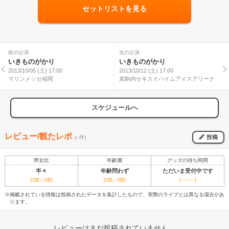
セットリストを見る
前の公演
次の公演
いきものがかり
いきものがかり
2013/10/05 (土) 17:00
2013/10/12 (土) 17:00
マリンメッセ福岡
真駒内セキスイハイムアイスアリーナ
スケジュールへ
レビュー/観たレポ
投稿
(--件)
男女比
年齢層
グッズの待ち時間
半々
年齢問わず
ただいま受付中です
[3票／3票]
[3票／3票]
[---／---]
※掲載されている情報は投稿されたデータを集計したもので、実際のライブとは異なる場合があ
ります。
レビューはまだ投稿されていません。