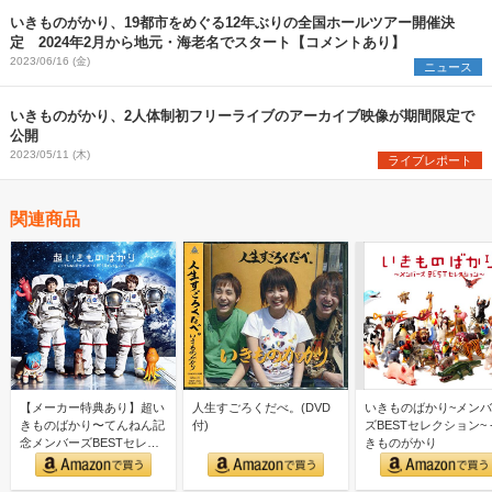
いきものがかり、19都市をめぐる12年ぶりの全国ホールツアー開催決
定 2024年2月から地元・海老名でスタート【コメントあり】
2023/06/16 (金)
ニュース
いきものがかり、2人体制初フリーライブのアーカイブ映像が期間限定で
公開
2023/05/11 (木)
ライブレポート
関連商品
【メーカー特典あり】超い
人生すごろくだべ。(DVD
いきものばかり~メン
きものばかり〜てんねん記
付)
ズBESTセレクション~ -
念メンバーズBESTセレク
きものがかり
ション〜 (3CD)("…