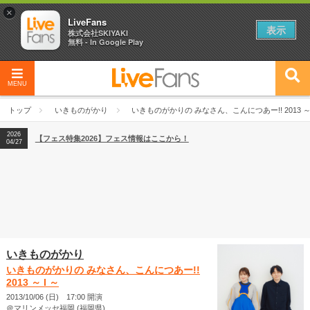
×
LiveFans
表示
株式会社SKIYAKI
無料 - In Google Play
MENU
2026
【フェス特集2026】フェス情報はここから！
04/27
トップ
いきものがかり
いきものがかりの みなさん、こんにつあー!! 2013 ～ 
2026
【ライブ動員ランキング】2026年上半期編発表！
07/28
2026
【フェス特集2026】フェス情報はここから！
04/27
2026
【ライブ動員ランキング】2026年上半期編発表！
07/28
いきものがかり
いきものがかりの みなさん、こんにつあー!!
2013 ～ I ～
2013/10/06 (日) 17:00 開演
＠マリンメッセ福岡 (福岡県)