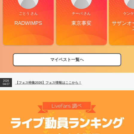
ごとう さん
チーバ さん
ケンケ
RADWIMPS
東京事変
サザンオ
マイベスト一覧へ
2026
【フェス特集2026】フェス情報はここから！
04/27
2026
【ライブ動員ランキング】2026年上半期編発表！
07/28
2026
【フェス特集2026】フェス情報はここから！
04/27
2026
【ライブ動員ランキング】2026年上半期編発表！
07/28