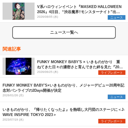
V系ハロウィンイベント『MASKED HALLOWEEN
2026』4日目、“渋谷魔界†モンスターナイト”出演6
組を発表
2026/08/05 (水)
ニュース
ニュース一覧へ
関連記事
FUNKY MONKEY BΛBY'S × いきものがかり 重
ねてきた日々の濃密さと育んできた絆を見た『20周
年対バンライブ』レポート
2026/06/25 (木)
ライブレポート
FUNKY MONKEY BΛBY'S×いきものがかり、メジャーデビュー20周年記
念対バンライブの2Days開催が決定
2026/01/26 (月)
ニュース
いきものがかり、『帰りたくなったよ』を熱唱し大円団のステージに＜J-
WAVE INSPIRE TOKYO 2023＞
2023/07/19 (水)
ライブレポート