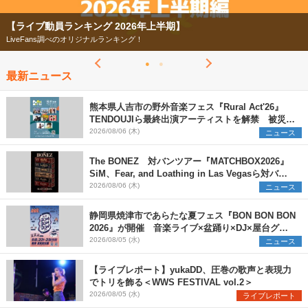
【フェス特集2026】
今年もフェスの季節がやってきた！
最新ニュース
熊本県人吉市の野外音楽フェス『Rural Act'26』
TENDOUJIら最終出演アーティストを解禁 被災地
支援プロジェクトの始動も発表
2026/08/06 (木)
ニュース
The BONEZ 対バンツアー『MATCHBOX2026』
SiM、Fear, and Loathing in Las Vegasら対バン
アーティストを一斉解禁
2026/08/06 (木)
ニュース
静岡県焼津市であらたな夏フェス『BON BON BON
2026』が開催 音楽ライブ×盆踊り×DJ×屋台グル
メ×ランタンナイトで彩る2日間
2026/08/05 (水)
ニュース
【ライブレポート】yukaDD、圧巻の歌声と表現力
でトリを飾る＜WWS FESTIVAL vol.2＞
2026/08/05 (水)
ライブレポート