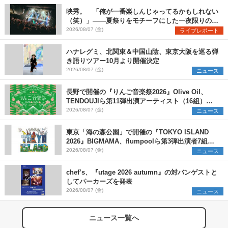
映秀。 「俺が一番楽しんじゃってるかもしれない
（笑）」――夏祭りをモチーフにした一夜限りのス
ペシャルライブ『色祭』レポート
2026/08/07 (金)
ライブレポート
ハナレグミ、北関東＆中国山陰、東京大阪を巡る弾
き語りツアー10月より開催決定
2026/08/07 (金)
ニュース
長野で開催の『りんご音楽祭2026』Olive Oil、
TENDOUJIら第11弾出演アーティスト（16組）を
発表
2026/08/07 (金)
ニュース
東京「海の森公園」で開催の『TOKYO ISLAND
2026』BIGMAMA、flumpoolら第3弾出演者7組を
発表 ワークショップ・アート出展者を募集
2026/08/07 (金)
ニュース
chef’s、『utage 2026 autumn』の対バンゲストと
してパーカーズを発表
2026/08/07 (金)
ニュース
ニュース一覧へ