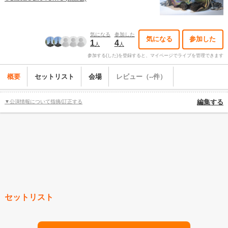
気になる
参加した
気になる
参加した
1
4
人
人
参加する(した)を登録すると、マイページでライブを管理できます
概要
セットリスト
会場
レビュー（--件）
▼公演情報について指摘/訂正する
編集する
セットリスト