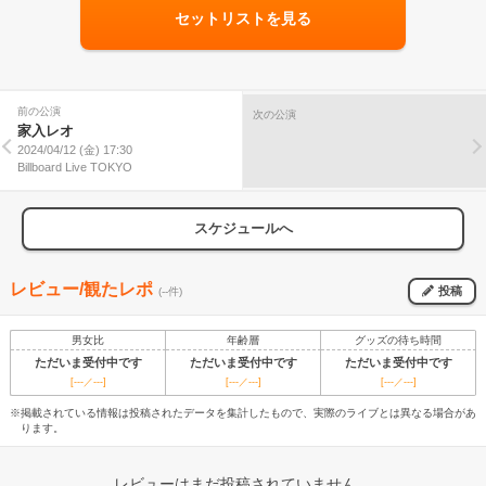
セットリストを見る
前の公演
次の公演
家入レオ
2024/04/12 (金) 17:30
Billboard Live TOKYO
スケジュールへ
レビュー/観たレポ
投稿
(--件)
男女比
年齢層
グッズの待ち時間
ただいま受付中です
ただいま受付中です
ただいま受付中です
[---／---]
[---／---]
[---／---]
※掲載されている情報は投稿されたデータを集計したもので、実際のライブとは異なる場合があ
ります。
レビューはまだ投稿されていません。