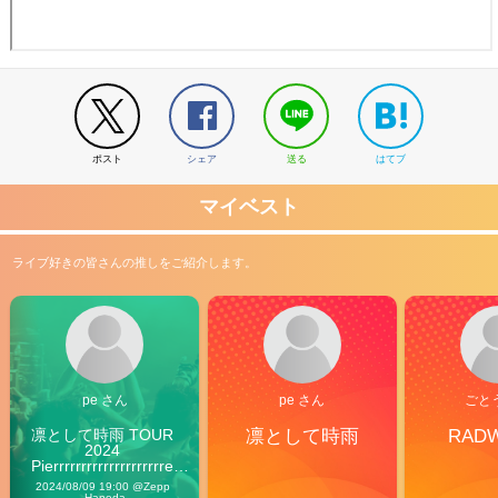
ポスト
シェア
送る
はてブ
マイベスト
ライブ好きの皆さんの推しをご紹介します。
pe さん
pe さん
ごと
凛として時雨 TOUR 
凛として時雨
RAD
2024 
Pierrrrrrrrrrrrrrrrrrrre 
Vibes
2024/08/09 19:00 @Zepp 
Haneda