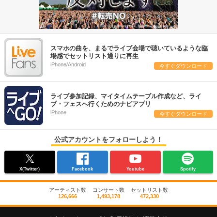
スマホの曲を、まるでライブ会場で聴いているような臨
場感でセットリスト通りに再生
iPhone/Android
今すぐダウンロード
ライブ参加記録、マイタイムテーブル作成など、ライ
ブ・フェスへ行くためのナビアプリ
iPhone
今すぐダウンロード
公式アカウントをフォローしよう！
X(Twitter)
Facebook
Youtube
Spotify
アーティスト数
コンサート数
セットリスト数
126,666
1,493,178
472,330