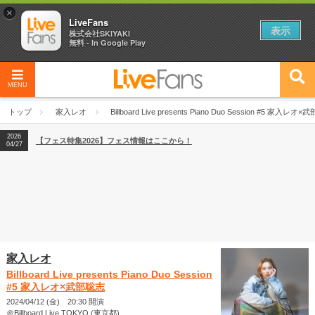
×
LiveFans
表示
株式会社SKIYAKI
無料 - In Google Play
MENU
2026
【フェス特集2026】フェス情報はここから！
04/27
トップ
家入レオ
Billboard Live presents Piano Duo Session #5 家入レオ
2026
【ライブ動員ランキング】2026年上半期編発表！
07/28
2026
【フェス特集2026】フェス情報はここから！
04/27
2026
【ライブ動員ランキング】2026年上半期編発表！
07/28
家入レオ
Billboard Live presents Piano Duo Session
#5 家入レオ×武部聡志
2024/04/12 (金) 20:30 開演
＠Billboard Live TOKYO (東京都)