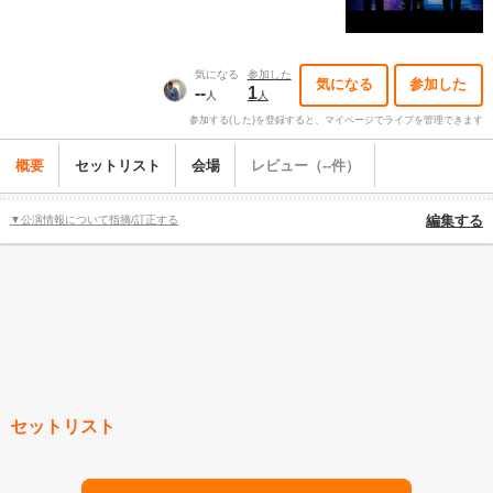
気になる
参加した
気になる
参加した
--
1
人
人
参加する(した)を登録すると、マイページでライブを管理できます
概要
セットリスト
会場
レビュー（--件）
▼公演情報について指摘/訂正する
編集する
セットリスト