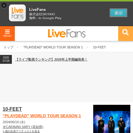
×
LiveFans
表示
株式会社SKIYAKI
無料 - In Google Play
2026
【フェス特集2026】フェス情報はここから！
04/27
MENU
2026
【ライブ動員ランキング】2026年上半期編発表！
07/28
トップ
"PLAYDEAD" WORLD TOUR SEASON 1
10-FEET
2026
【フェス特集2026】フェス情報はここから！
04/27
2026
【ライブ動員ランキング】2026年上半期編発表！
07/28
10-FEET
"PLAYDEAD" WORLD TOUR SEASON 1
2024/06/19 (水)
＠CARAVAN SARY (高知県)
» 他の出演アーティストを見る