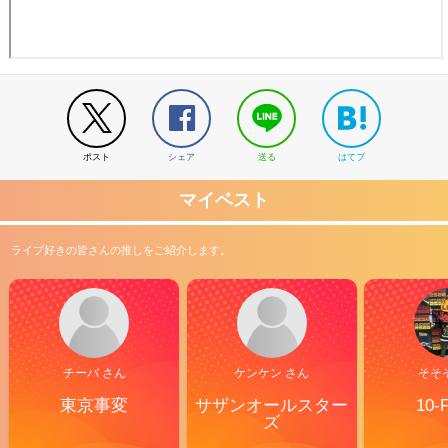
ポスト
シェア
送る
はてブ
マイベスト
ライブ好きの皆さんの推しをご紹介します。
チーバ さん
ケンケン さん
そそ
東京事変
サザンオールスター
10-
ズ