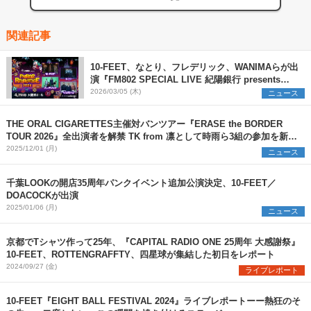
関連記事
10-FEET、なとり、フレデリック、WANIMAらが出
演『FM802 SPECIAL LIVE 紀陽銀行 presents
REQUESTAGE 2026』開催決定
2026/03/05 (木)
ニュース
THE ORAL CIGARETTES主催対バンツアー『ERASE the BORDER
TOUR 2026』全出演者を解禁 TK from 凛として時雨ら3組の参加を新た
に発表
2025/12/01 (月)
ニュース
千葉LOOKの開店35周年パンクイベント追加公演決定、10-FEET／
DOACOCKが出演
2025/01/06 (月)
ニュース
京都でTシャツ作って25年、『CAPITAL RADIO ONE 25周年 大感謝祭』
10-FEET、ROTTENGRAFFTY、四星球が集結した初日をレポート
2024/09/27 (金)
ライブレポート
10-FEET『EIGHT BALL FESTIVAL 2024』ライブレポートーー熱狂のそ