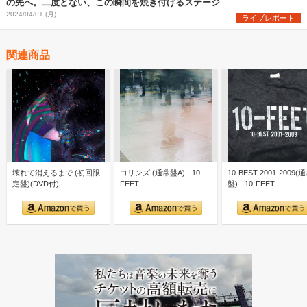
の先へ。二度とない、この瞬間を焼き付けるステージ
2024/04/01 (月)
ライブレポート
関連商品
壊れて消えるまで (初回限
コリンズ (通常盤A) - 10-
10-BEST 2001-2009(
定盤)(DVD付)
FEET
盤) - 10-FEET