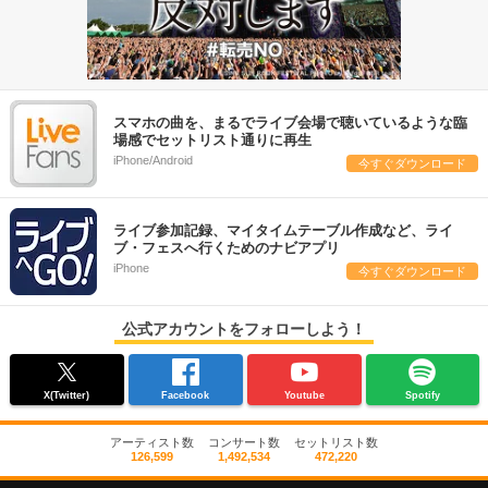
スマホの曲を、まるでライブ会場で聴いているような臨
場感でセットリスト通りに再生
iPhone/Android
今すぐダウンロード
ライブ参加記録、マイタイムテーブル作成など、ライ
ブ・フェスへ行くためのナビアプリ
iPhone
今すぐダウンロード
公式アカウントをフォローしよう！
X(Twitter)
Facebook
Youtube
Spotify
アーティスト数
コンサート数
セットリスト数
126,599
1,492,534
472,220