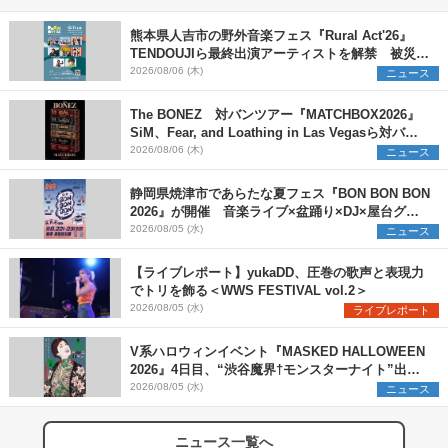
熊本県人吉市の野外音楽フェス『Rural Act'26』
TENDOUJIら最終出演アーティストを解禁 被災地
支援プロジェクトの始動も発表
2026/08/06 (木)
ニュース
The BONEZ 対バンツアー『MATCHBOX2026』
SiM、Fear, and Loathing in Las Vegasら対バン
アーティストを一斉解禁
2026/08/06 (木)
ニュース
静岡県焼津市であらたな夏フェス『BON BON BON
2026』が開催 音楽ライブ×盆踊り×DJ×屋台グル
メ×ランタンナイトで彩る2日間
2026/08/05 (水)
ニュース
【ライブレポート】yukaDD、圧巻の歌声と表現力
でトリを飾る＜WWS FESTIVAL vol.2＞
2026/08/05 (水)
ライブレポート
V系ハロウィンイベント『MASKED HALLOWEEN
2026』4日目、“渋谷魔界†モンスターナイト”出演6
組を発表
2026/08/05 (水)
ニュース
ニュース一覧へ