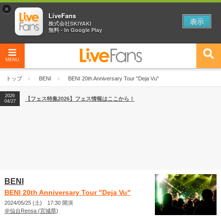
×
LiveFans
表示
株式会社SKIYAKI
無料 - In Google Play
MENU
2026
【フェス特集2026】フェス情報はここから！
04/27
トップ
BENI
BENI 20th Anniversary Tour "Deja Vu"
2026
【ライブ動員ランキング】2026年上半期編発表！
07/28
2026
【フェス特集2026】フェス情報はここから！
04/27
2026
【ライブ動員ランキング】2026年上半期編発表！
07/28
BENI
BENI 20th Anniversary Tour "Deja Vu"
2024/05/25 (土) 17:30 開演
＠仙台Rensa (宮城県)