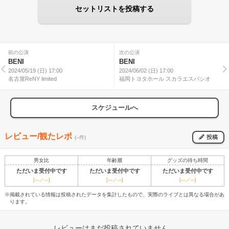
セットリストを投稿する
前の公演
次の公演
BENI
BENI
2024/05/19 (日) 17:00
2024/06/02 (日) 17:00
名古屋ReNY limited
福岡トヨタホール スカラエスパシオ
スケジュールへ
レビュー/観たレポ
投稿
(--件)
男女比
年齢層
グッズの待ち時間
ただいま受付中です
ただいま受付中です
ただいま受付中です
[---／---]
[---／---]
[---／---]
※掲載されている情報は投稿されたデータを集計したもので、実際のライブとは異なる場合があ
ります。
レビューはまだ投稿されていません。