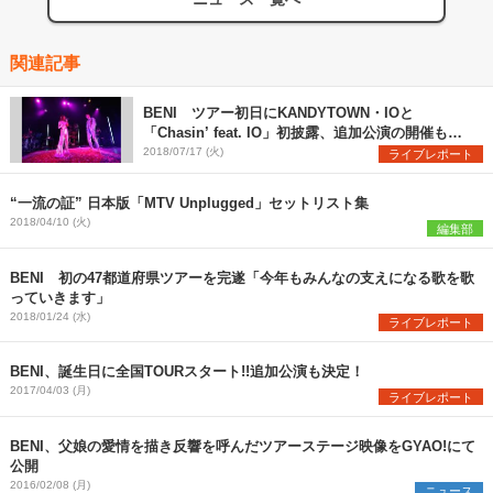
関連記事
BENI ツアー初日にKANDYTOWN・IOと
「Chasin’ feat. IO」初披露、追加公演の開催も発
表
2018/07/17 (火)
ライブレポート
“一流の証” 日本版「MTV Unplugged」セットリスト集
2018/04/10 (火)
編集部
BENI 初の47都道府県ツアーを完遂「今年もみんなの支えになる歌を歌
っていきます」
2018/01/24 (水)
ライブレポート
BENI、誕生日に全国TOURスタート!!追加公演も決定！
2017/04/03 (月)
ライブレポート
BENI、父娘の愛情を描き反響を呼んだツアーステージ映像をGYAO!にて
公開
2016/02/08 (月)
ニュース