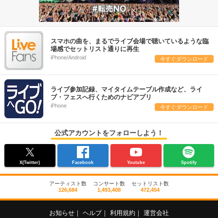
スマホの曲を、まるでライブ会場で聴いているような臨
場感でセットリスト通りに再生
iPhone/Android
今すぐダウンロード
ライブ参加記録、マイタイムテーブル作成など、ライ
ブ・フェスへ行くためのナビアプリ
iPhone
今すぐダウンロード
公式アカウントをフォローしよう！
X(Twitter)
Facebook
Youtube
Spotify
アーティスト数
コンサート数
セットリスト数
126,684
1,493,408
472,454
お知らせ
｜
ヘルプ
｜
利用規約
｜
運営会社