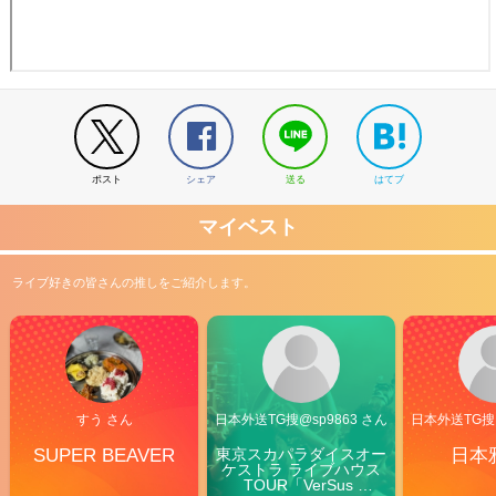
ポスト
シェア
送る
はてブ
マイベスト
ライブ好きの皆さんの推しをご紹介します。
すう さん
日本外送TG搜@sp9863 さん
日本外送TG搜@
SUPER BEAVER
東京スカパラダイスオー
日本
ケストラ ライブハウス
TOUR「VerSus 