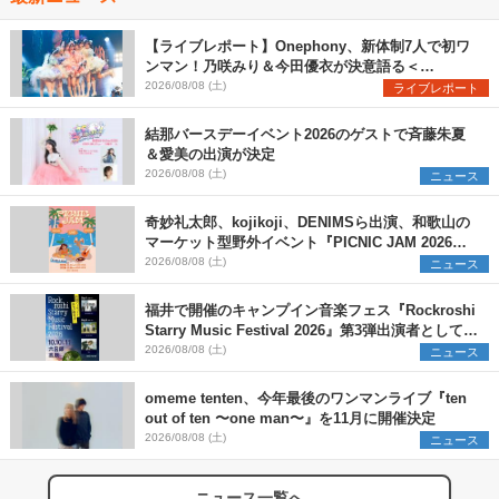
【ライブレポート】Onephony、新体制7人で初ワ
ンマン！乃咲みり＆今田優衣が決意語る＜
Onephony新体制1st Oneman Live はじまりの夏
2026/08/08 (土)
ライブレポート
＞
結那バースデーイベント2026のゲストで斉藤朱夏
＆愛美の出演が決定
2026/08/08 (土)
ニュース
奇妙礼太郎、kojikoji、DENIMSら出演、和歌山の
マーケット型野外イベント『PICNIC JAM 2026』
早割チケット発売開始
2026/08/08 (土)
ニュース
福井で開催のキャンプイン音楽フェス『Rockroshi
Starry Music Festival 2026』第3弾出演者として
SCOOBIE DO、かりゆし58、Reiを発表
2026/08/08 (土)
ニュース
omeme tenten、今年最後のワンマンライブ『ten
out of ten 〜one man〜』を11月に開催決定
2026/08/08 (土)
ニュース
ニュース一覧へ