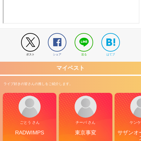
ポスト
シェア
送る
はてブ
マイベスト
ライブ好きの皆さんの推しをご紹介します。
ごとう さん
チーバ さん
ケンケ
RADWIMPS
東京事変
サザンオ