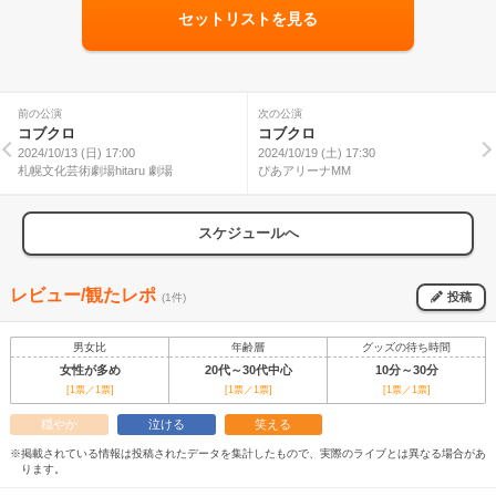
セットリストを見る
前の公演
次の公演
コブクロ
コブクロ
2024/10/13 (日) 17:00
2024/10/19 (土) 17:30
札幌文化芸術劇場hitaru 劇場
ぴあアリーナMM
スケジュールへ
レビュー/観たレポ
投稿
(1件)
男女比
年齢層
グッズの待ち時間
女性が多め
20代～30代中心
10分～30分
[1票／1票]
[1票／1票]
[1票／1票]
穏やか
泣ける
笑える
※掲載されている情報は投稿されたデータを集計したもので、実際のライブとは異なる場合があ
ります。