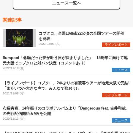
ニュース一覧へ
関連記事
コブクロ、全国10都市22公演の全国ツアーの開催
を発表
2023/03/09 (木)
ライブレポート
flumpool「念願だった夢が叶う日が決まりました」 15周年に向けて地
元大阪でコブクロと対バン決定（コメントあり）
2022/11/18 (金)
ニュース
【ライブレポート】コブクロ、2年ぶりの有観客ツアーが地元大阪で完結!
「またいつか大きな声で、みんなで歌おう!」
2021/11/08 (月)
ライブレポート
布袋寅泰、14年振りのコラボアルバムより「Dangerous feat. 吉井和哉」
の先行配信開始＆MVを公開
2020/11/13 (金)
ニュース