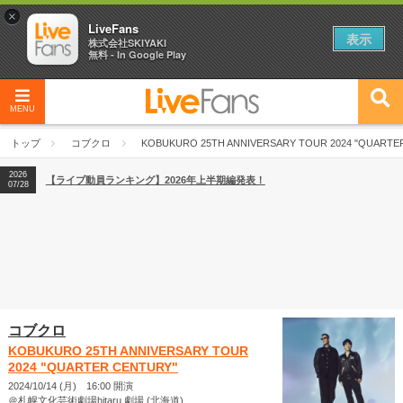
×
LiveFans
表示
株式会社SKIYAKI
無料 - In Google Play
2026
【フェス特集2026】フェス情報はここから！
04/27
MENU
2026
【ライブ動員ランキング】2026年上半期編発表！
07/28
トップ
コブクロ
KOBUKURO 25TH ANNIVERSARY TOUR 2024 "QUARTE
2026
【フェス特集2026】フェス情報はここから！
04/27
2026
【ライブ動員ランキング】2026年上半期編発表！
07/28
コブクロ
KOBUKURO 25TH ANNIVERSARY TOUR
2024 "QUARTER CENTURY"
2024/10/14 (月) 16:00 開演
＠札幌文化芸術劇場hitaru 劇場 (北海道)