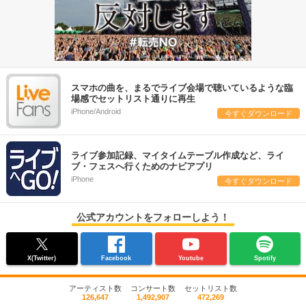
スマホの曲を、まるでライブ会場で聴いているような臨
場感でセットリスト通りに再生
iPhone/Android
今すぐダウンロード
ライブ参加記録、マイタイムテーブル作成など、ライ
ブ・フェスへ行くためのナビアプリ
iPhone
今すぐダウンロード
公式アカウントをフォローしよう！
X(Twitter)
Facebook
Youtube
Spotify
アーティスト数
コンサート数
セットリスト数
126,647
1,492,907
472,269