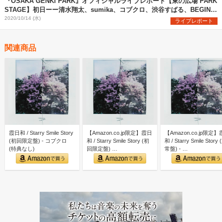
『OSAKA GENKi PARK』オフィシャルライブレポート【東の広場 PARK
STAGE】初日ーー清水翔太、sumika、コブクロ、渋谷すばる、BEGINが
歌の力で起こすフェスマジック
2020/10/14 (水)
ライブレポート
関連商品
霞日和 / Starry Smile Story
【Amazon.co.jp限定】霞日
【Amazon.co.jp限定
(初回限定盤) - コブクロ
和 / Starry Smile Story (初
和 / Starry Smile Story 
(特典なし)
回限定盤) …
常盤) - …