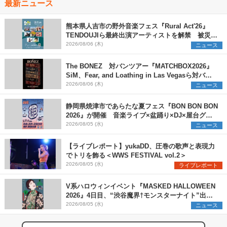
最新ニュース
熊本県人吉市の野外音楽フェス『Rural Act'26』
TENDOUJIら最終出演アーティストを解禁 被災地
支援プロジェクトの始動も発表
2026/08/06 (木)
ニュース
The BONEZ 対バンツアー『MATCHBOX2026』
SiM、Fear, and Loathing in Las Vegasら対バン
アーティストを一斉解禁
2026/08/06 (木)
ニュース
静岡県焼津市であらたな夏フェス『BON BON BON
2026』が開催 音楽ライブ×盆踊り×DJ×屋台グル
メ×ランタンナイトで彩る2日間
2026/08/05 (水)
ニュース
【ライブレポート】yukaDD、圧巻の歌声と表現力
でトリを飾る＜WWS FESTIVAL vol.2＞
2026/08/05 (水)
ライブレポート
V系ハロウィンイベント『MASKED HALLOWEEN
2026』4日目、“渋谷魔界†モンスターナイト”出演6
組を発表
2026/08/05 (水)
ニュース