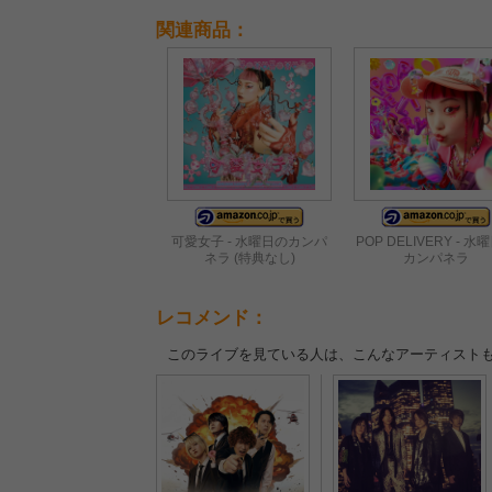
関連商品：
可愛女子 - 水曜日のカンパ
POP DELIVERY - 水
ネラ (特典なし)
カンパネラ
レコメンド：
このライブを見ている人は、こんなアーティスト