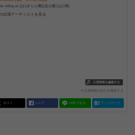
be riding at 山口きらら博記念公園 (山口県)
他の出演アーティストを見る
公演情報を編集する
▼公演情報の誤りを報告する
ポスト
シェア
LINEで送る
ブックマーク