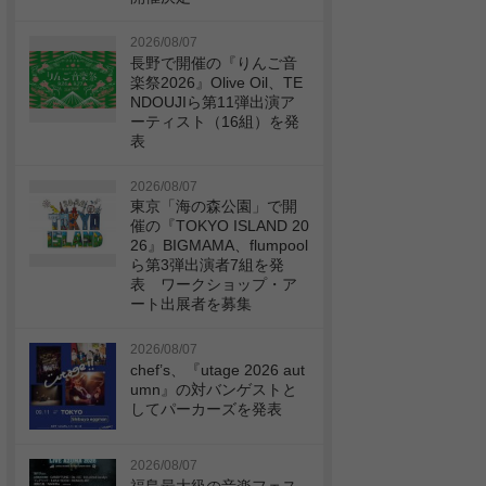
2026/08/07
長野で開催の『りんご音
楽祭2026』Olive Oil、TE
NDOUJIら第11弾出演ア
ーティスト（16組）を発
表
2026/08/07
東京「海の森公園」で開
催の『TOKYO ISLAND 20
26』BIGMAMA、flumpool
ら第3弾出演者7組を発
表 ワークショップ・ア
ート出展者を募集
2026/08/07
chef’s、『utage 2026 aut
umn』の対バンゲストと
してパーカーズを発表
2026/08/07