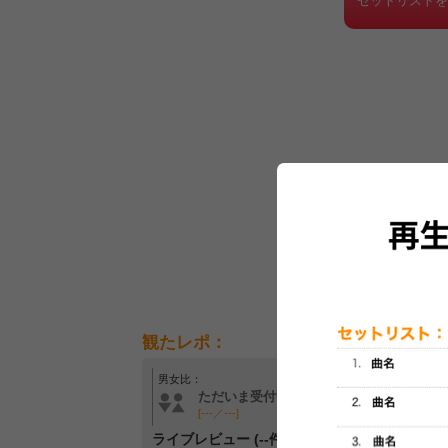
セットリスト
観たレポ：
男女比：
年齢層：
ただいま受付中です
ただいま受付中です
[---／---]
[---／---]
ライブレビュー (--件)