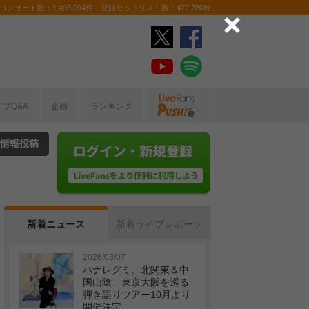
ンサート数：1,493,094件 登録セットリスト数：472,280件
イブQ&A
企画
ランキング
情報投稿
新着ニュース
新着ライブレポート
2026/08/07
ハナレグミ、北関東＆中
国山陰、東京大阪を巡る
弾き語りツアー10月より
開催決定