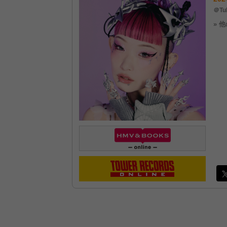
＠Tu
» 