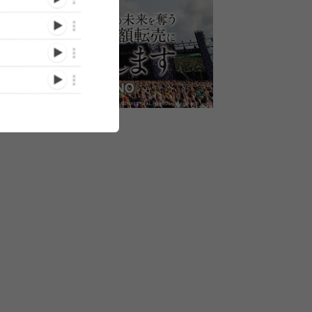
水曜日のカンパネラ、メタ
水曜日のカン
ILD
水曜日のカンパネラ、
バースで無料ライブイベン
阪・ステーシ
4』開催
「RELEASE PARTY〜
ト＆ミーグリを開催
のスペシャル
LET’S PARTY3〜
ブ登場、FM80
supported by JBL」を東
(2023/03/08)
/04/01)
(2022/12/09)
IN THE MOR
京・渋谷CLUB QUATTRO
収録
にて開催