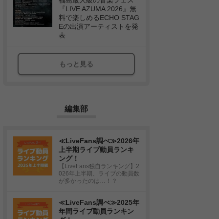
福島最大級の音楽フェス
『LIVE AZUMA 2026』無
料で楽しめるECHO STAG
Eの出演アーティストを発
表
もっと見る
編集部
≪LiveFans調べ≫2026年
上半期ライブ動員ランキ
ング！
【LiveFans独自ランキング】2
026年上半期、ライブの動員数
が多かったのは…！？
≪LiveFans調べ≫2025年
年間ライブ動員ランキン