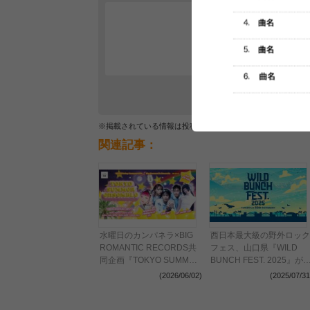
レビュー
最初のレ
※掲載されている情報は投稿されたデータを集計したもので
関連記事：
水曜日のカンパネラ×BIG
西日本最大級の野外ロック
ROMANTIC RECORDS共
フェス、山口県『WILD
同企画『TOKYO SUMMER
BUNCH FEST. 2025』が
ENSEMBLE』開催 日
よいよ開催、タイムテーブ
(2026/06/02)
(2025/07/31
本・タイ・中国のアーティ
ルやグッズ情報を総まとめ
スト計3組が出演