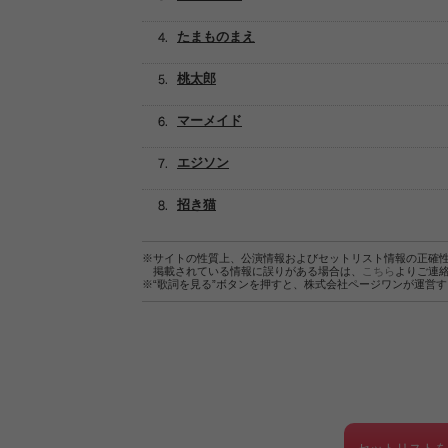
たまものまえ
桃太郎
マーメイド
エジソン
招き猫
※サイトの性質上、公演情報およびセットリスト情報の正確
掲載されている情報に誤りがある場合は、
こちら
よりご連
※“歌詞を見る”ボタンを押すと、株式会社ページワンが運営