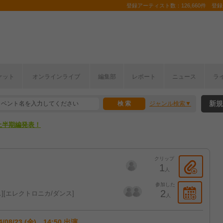
登録アーティスト数：126,660件 登録コ
ここから！
ケット
オンラインライブ
編集部
レポート
ニュース
ラ
上半期編発表！
新規
ジャンル検索
ここから！
上半期編発表！
クリップ
1
人
参加した
2
ス
エレクトロニカ/ダンス
人
4/08/23 (金) 14:50 出演