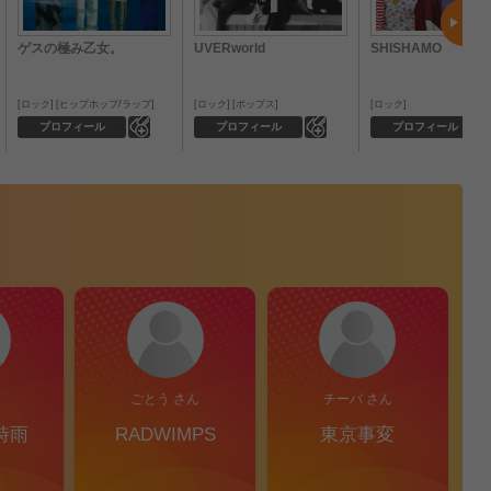
ゲスの極み乙女。
UVERworld
SHISHAMO
ロック
ヒップホップ/ラップ
ロック
ポップス
ロック
0
0
プロフィール
プロフィール
プロフィール
ごとう さん
チーバ さん
時雨
RADWIMPS
東京事変