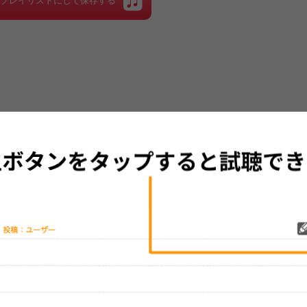
をプレイリストにして保存する
グッズの待ち時間：
観たレポを投稿する
ただいま受付中です
[---／---]