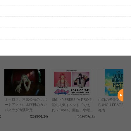
はまだ投稿されていません。
ビューを投稿してみませんか？
レビューを投稿する
、実際のライブとは異なる場合があります。
オーロラ、東京公演のサポ
岡山・YEBISU YA PRO主
山口の野外フェス『W
ートアクトに水曜日のカン
催の人気イベント『でえ
BUNCH FEST.202
い
パネラが出演決定
れ〜!! vol.4』開催、水曜日
発表
のカンパネラとDaokoのツ
)
(2025/01/24)
(2024/07/13)
(2024
ーマンライブが決定