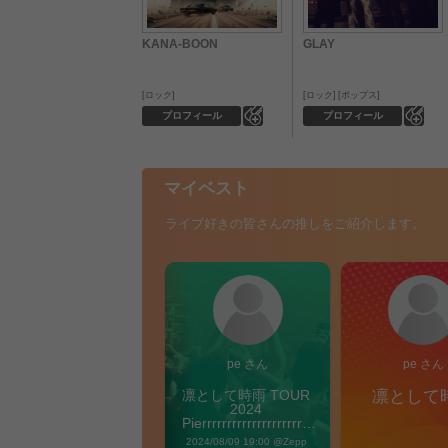
KANA-BOON
GLAY
ロック
ロック
ポップス
0
0
プロフィール
プロフィール
マイベスト
ライブ好きの皆さんの推しをご紹介します。
pe さん
pe さん
凛として時雨 TOUR 
凛として
2024 
Pierrrrrrrrrrrrrrrrrrrre 
Vibes
2024/08/09 19:00 @Zepp 