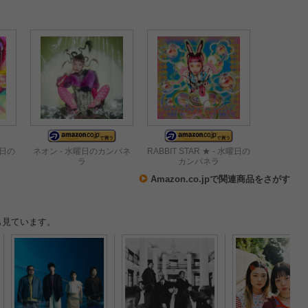
曜日の
ネオン - 水曜日のカンパネ
RABBIT STAR ★ - 水曜日の
ラ
カンパネラ
Amazon.co.jpで関連商品をさがす
も見ています。