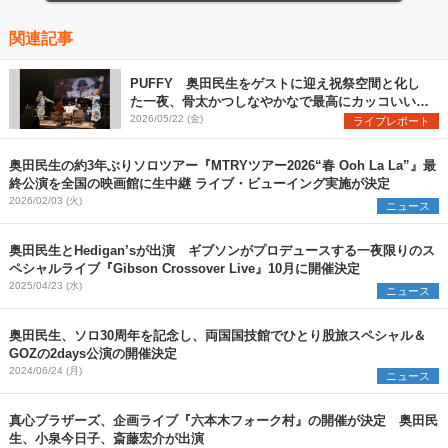
関連記事
PUFFY 奥田民生をゲストに迎え祝祭空間と化し
た一夜、骨太かつしなやかなで最高にカッコいいデ
ビュー30周年記念ライブをレポート
2026/05/22 (金)
ライブレポート
奥田民生の約3年ぶりソロツアー『MTRYツアー2026“春 Ooh La La”』最
終公演を全国の映画館に生中継 ライブ・ビューイング実施が決定
2026/02/03 (火)
ニュース
奥田民生とHedigan’sが出演 ギブソンがプロデュースする一夜限りのス
ペシャルライブ『Gibson Crossover Live』10月に開催決定
2025/04/23 (水)
ニュース
奥田民生、ソロ30周年を記念し、両国国技館でひとり股旅スペシャル＆
GOZの2days公演の開催決定
2024/06/24 (月)
ニュース
真心ブラザーズ、企画ライブ『六本木フォーク村』の開催が決定 奥田民
生、小泉今日子、斎藤宏介が出演