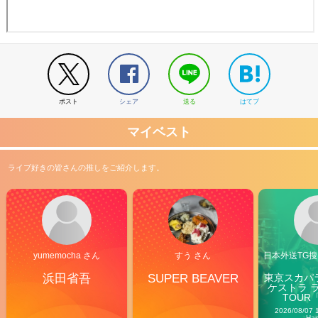
ポスト
シェア
送る
はてブ
マイベスト
ライブ好きの皆さんの推しをご紹介します。
yumemocha さん
すう さん
日本外送TG搜@
浜田省吾
SUPER BEAVER
東京スカパ
ケストラ 
TOUR「V
Carn
2026/08/07 
Ha