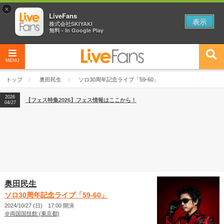
×
LiveFans
表示
株式会社SKIYAKI
無料 - In Google Play
MENU
2026
【フェス特集2026】フェス情報はここから！
04/27
トップ
奥田民生
ソロ30周年記念ライブ「59-60」
2026
【ライブ動員ランキング】2026年上半期編発表！
07/28
2026
【フェス特集2026】フェス情報はここから！
04/27
2026
【ライブ動員ランキング】2026年上半期編発表！
07/28
奥田民生
ソロ30周年記念ライブ「59-60」
2024/10/27 (日) 17:00 開演
＠両国国技館 (東京都)