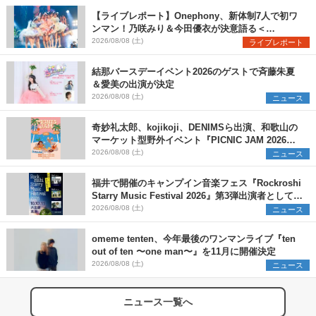
【ライブレポート】Onephony、新体制7人で初ワ
ンマン！乃咲みり＆今田優衣が決意語る＜
Onephony新体制1st Oneman Live はじまりの夏
2026/08/08 (土)
ライブレポート
＞
結那バースデーイベント2026のゲストで斉藤朱夏
＆愛美の出演が決定
2026/08/08 (土)
ニュース
奇妙礼太郎、kojikoji、DENIMSら出演、和歌山の
マーケット型野外イベント『PICNIC JAM 2026』
早割チケット発売開始
2026/08/08 (土)
ニュース
福井で開催のキャンプイン音楽フェス『Rockroshi
Starry Music Festival 2026』第3弾出演者として
SCOOBIE DO、かりゆし58、Reiを発表
2026/08/08 (土)
ニュース
omeme tenten、今年最後のワンマンライブ『ten
out of ten 〜one man〜』を11月に開催決定
2026/08/08 (土)
ニュース
ニュース一覧へ