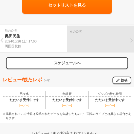
セットリストを見る
前の公演
次の公演
奥田民生
2024/10/26 (土) 17:00
両国国技館
スケジュールへ
レビュー/観たレポ
投稿
(--件)
男女比
年齢層
グッズの待ち時間
ただいま受付中です
ただいま受付中です
ただいま受付中です
[---／---]
[---／---]
[---／---]
※掲載されている情報は投稿されたデータを集計したもので、実際のライブとは異なる場合があ
ります。
レビューはまだ投稿されていません。