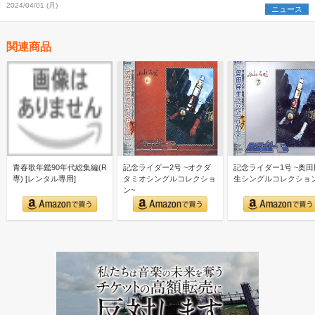
2024/04/01 (月)
ニュース
関連商品
青春歌年鑑90年代総集編(R
記念ライダー2号 ~オクダ
記念ライダー1号 ~奥田
専) [レンタル専用]
タミオシングルコレクショ
生シングルコレクショ
ン~