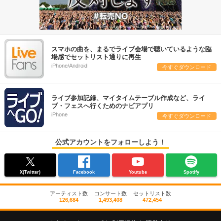
スマホの曲を、まるでライブ会場で聴いているような臨
場感でセットリスト通りに再生
iPhone/Android
今すぐダウンロード
ライブ参加記録、マイタイムテーブル作成など、ライ
ブ・フェスへ行くためのナビアプリ
iPhone
今すぐダウンロード
公式アカウントをフォローしよう！
X(Twitter)
Facebook
Youtube
Spotify
アーティスト数
コンサート数
セットリスト数
126,684
1,493,408
472,454