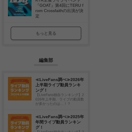
KTR主催ライブイベント
『GOAT』第4回にTERU f
rom Crossfaithの出演が決
定
もっと見る
編集部
≪LiveFans調べ≫2026年
上半期ライブ動員ランキ
ング！
【LiveFans独自ランキング】2
026年上半期、ライブの動員数
が多かったのは…！？
≪LiveFans調べ≫2025年
年間ライブ動員ランキン
グ！
【LiveFans独自ランキング】2