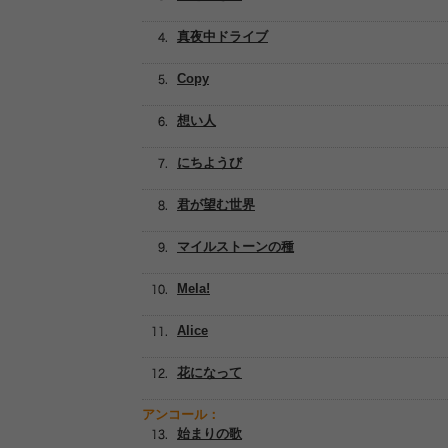
真夜中ドライブ
Copy
想い人
にちようび
君が望む世界
マイルストーンの種
Mela!
Alice
花になって
アンコール：
始まりの歌