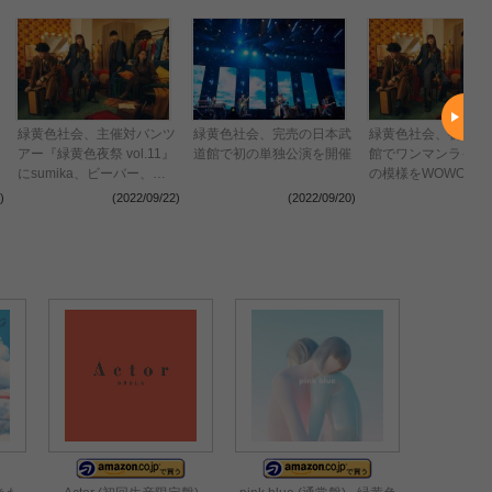
緑黄色社会、主催対バンツ
緑黄色社会、完売の日本武
緑黄色社会、初の日
アー『緑黄色夜祭 vol.11』
道館で初の単独公演を開催
館でワンマンライブ
にsumika、ビーバー、
の模様をWOWOW
Vaundyらゲストアーティ
継・ライブ配信決定
)
(2022/09/22)
(2022/09/20)
(2022
スト6組を発表