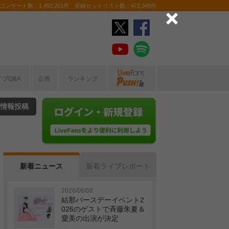
ンサート数：1,493,261件 登録セットリスト数：472,348件
イブQ&A
企画
ランキング
情報投稿
新着ニュース
新着ライブレポート
2026/08/08
結那バースデーイベント2
026のゲストで斉藤朱夏＆
愛美の出演が決定