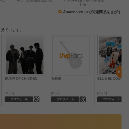
生きた
Actor (初回生産限定盤)
pink blue (通常盤) - 緑黄色
社会
Amazon.co.jpで関連商品をさがす
も見ています。
BUMP OF CHICKEN
石鹸屋
BLUE ENCOUNT
ロック
ロック
ロック
0
0
プロフィール
プロフィール
プロフィール