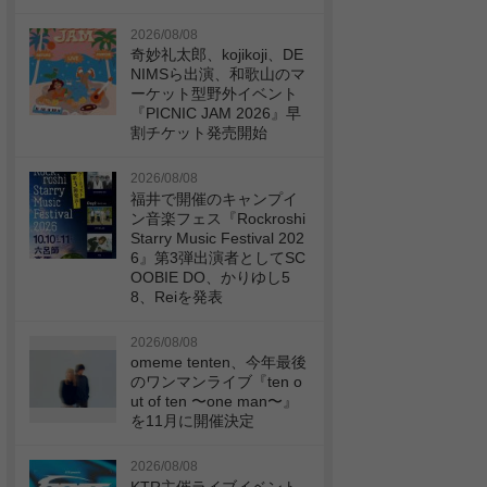
2026/08/08
奇妙礼太郎、kojikoji、DE
NIMSら出演、和歌山のマ
ーケット型野外イベント
『PICNIC JAM 2026』早
割チケット発売開始
2026/08/08
福井で開催のキャンプイ
ン音楽フェス『Rockroshi
Starry Music Festival 202
6』第3弾出演者としてSC
OOBIE DO、かりゆし5
8、Reiを発表
2026/08/08
omeme tenten、今年最後
のワンマンライブ『ten o
ut of ten 〜one man〜』
を11月に開催決定
2026/08/08