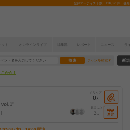
登録アーティスト数：126,671件 登録コ
ケット
オンラインライブ
編集部
レポート
ニュース
ラ
ここから！
新規
ジャンル検索
上半期編発表！
ここから！
上半期編発表！
クリップ
0
人
vol.1"
参加した
3
ス
人
4/07/04 (木) 19:00 開演