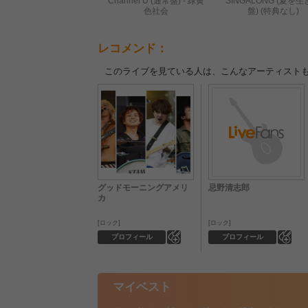
Channel U (通常盤) - 緑黄
SINGALONG (夏を
色社会
盤) (特典なし)
レコメンド：
このライブを見ている人は、こんなアーティスト
グッドモーニングアメリ
忌野清志郎
カ
ロック
ロック
0
0
プロフィール
プロフィール
マイベスト