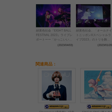
緑黄色社会『EIGHT BALL
緑黄色社会、「オールナイ
FESTIVAL 2023』ライブレ
トニッポンXスペシャルラ
ポートーー「かっこいいと
イブ2023」のトリを飾
ころを見せないと！」歓声
る！
(2023/04/03)
(2023/01/20
が沸き立つ、心の充実感に
満ちたステージ
関連商品：