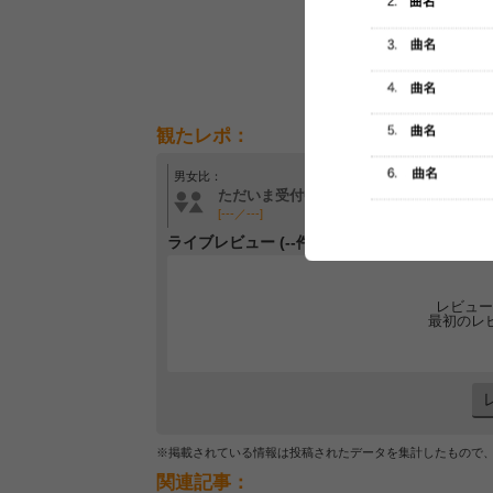
観たレポ：
男女比：
年齢層：
ただいま受付中です
ただいま受付中です
[---／---]
[---／---]
ライブレビュー (--件)
レビュー
最初のレ
※掲載されている情報は投稿されたデータを集計したもので
関連記事：