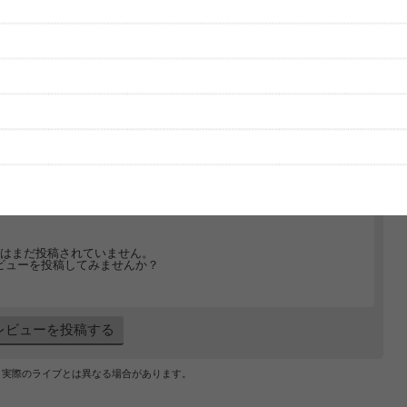
グッズの待ち時間：
観たレポを投稿する
ただいま受付中です
[---／---]
はまだ投稿されていません。
ビューを投稿してみませんか？
レビューを投稿する
、実際のライブとは異なる場合があります。