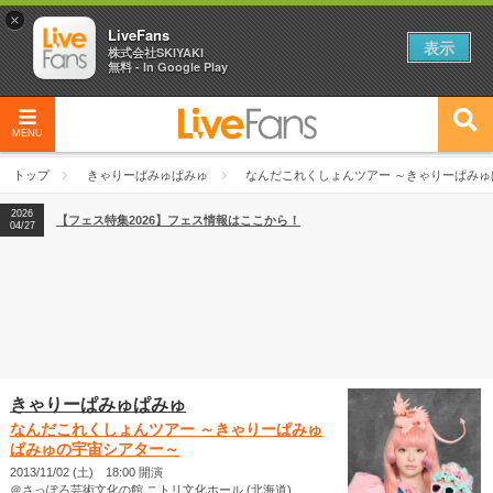
×
LiveFans
表示
株式会社SKIYAKI
無料 - In Google Play
MENU
2026
【フェス特集2026】フェス情報はここから！
04/27
トップ
きゃりーぱみゅぱみゅ
なんだこれくしょんツアー ～きゃりーぱみ
2026
【ライブ動員ランキング】2026年上半期編発表！
07/28
2026
【フェス特集2026】フェス情報はここから！
04/27
2026
【ライブ動員ランキング】2026年上半期編発表！
07/28
きゃりーぱみゅぱみゅ
なんだこれくしょんツアー ～きゃりーぱみゅ
ぱみゅの宇宙シアター～
2013/11/02 (土) 18:00 開演
＠さっぽろ芸術文化の館 ニトリ文化ホール (北海道)