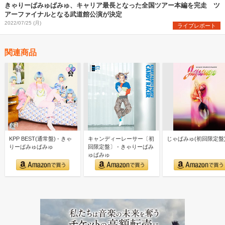
きゃりーぱみゅぱみゅ、キャリア最長となった全国ツアー本編を完走 ツ
アーファイナルとなる武道館公演が決定
2022/07/25 (月)
ライブレポート
関連商品
KPP BEST(通常盤) - きゃ
キャンディーレーサー〔初
じゃぱみゅ(初回限定盤
りーぱみゅぱみゅ
回限定盤〕 - きゃりーぱみ
ゅぱみゅ