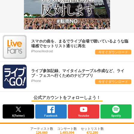
スマホの曲を、まるでライブ会場で聴いているような臨
場感でセットリスト通りに再生
iPhone/Android
今すぐダウンロード
ライブ参加記録、マイタイムテーブル作成など、ライ
ブ・フェスへ行くためのナビアプリ
iPhone
今すぐダウンロード
公式アカウントをフォローしよう！
X(Twitter)
Facebook
Youtube
Spotify
アーティスト数
コンサート数
セットリスト数
126,660
1,493,094
472,280