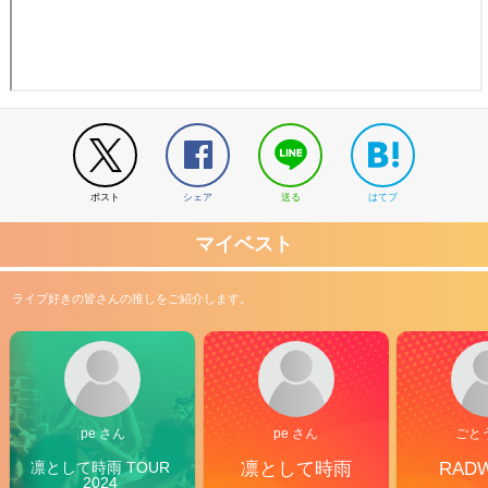
ポスト
シェア
送る
はてブ
マイベスト
ライブ好きの皆さんの推しをご紹介します。
pe さん
pe さん
ごと
凛として時雨 TOUR 
凛として時雨
RAD
2024 