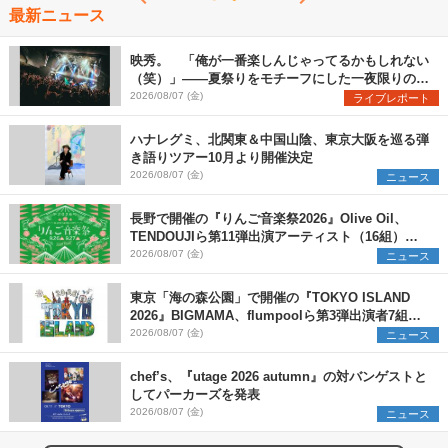
最新ニュース
映秀。 「俺が一番楽しんじゃってるかもしれない
（笑）」――夏祭りをモチーフにした一夜限りのス
ペシャルライブ『色祭』レポート
2026/08/07 (金)
ライブレポート
ハナレグミ、北関東＆中国山陰、東京大阪を巡る弾
き語りツアー10月より開催決定
2026/08/07 (金)
ニュース
長野で開催の『りんご音楽祭2026』Olive Oil、
TENDOUJIら第11弾出演アーティスト（16組）を
発表
2026/08/07 (金)
ニュース
東京「海の森公園」で開催の『TOKYO ISLAND
2026』BIGMAMA、flumpoolら第3弾出演者7組を
発表 ワークショップ・アート出展者を募集
2026/08/07 (金)
ニュース
chef’s、『utage 2026 autumn』の対バンゲストと
してパーカーズを発表
2026/08/07 (金)
ニュース