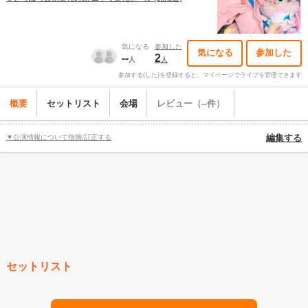
気になる
参加した
気になる
参加した
--
2
人
人
参加する(した)を登録すると、マイページでライブを管理できます
概要
セットリスト
会場
レビュー（--件）
▼公演情報について指摘/訂正する
編集する
セットリスト