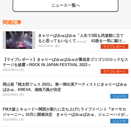
ニュース一覧へ
関連記事
きゃりーぱみゅぱみゅ「人生で3回も武道館に立て
ると思ってもいなくて……」 62曲を一気に駆け抜
けたツアーファイナルをレポート
2022/10/21 (金)
ライブレポート
【ライブレポート】きゃりーぱみゅぱみゅが重低音ゴリゴリのロックなス
テージを披露＜ROCK IN JAPAN FESTIVAL 2022＞
2022/08/16 (火)
ライブレポート
岡山発『桃太郎フェス 2022』 第一弾出演アーティストにきゃりーぱみゅ
ぱみゅ、KREVA、湘南乃風が決定
2022/08/04 (木)
ニュース
FM大阪とキョードー関西が新たに立ち上げたライブイベント『オーサカ
ジャーニー』10月に開催決定 きゃりーぱみゅぱみゅ、ジェニーハイが出
演
2022/08/01 (月)
ニュース