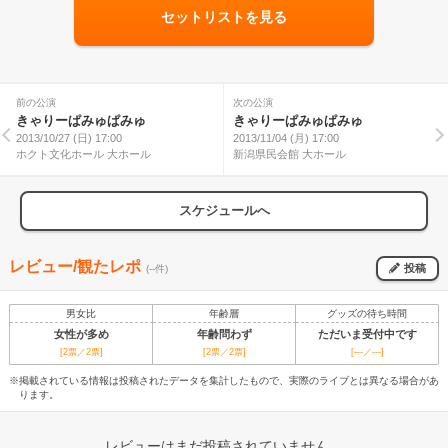
セットリストを見る
前の公演
次の公演
きゃりーぱみゅぱみゅ
きゃりーぱみゅぱみゅ
2013/10/27 (日) 17:00
2013/11/04 (月) 17:00
ホクト文化ホール 大ホール
新潟県民会館 大ホール
スケジュールへ
レビュー/観たレポ
投稿
(--件)
男女比
年齢層
グッズの待ち時間
女性が多め
年齢問わず
ただいま受付中です
[2票／2票]
[2票／2票]
[---／---]
※掲載されている情報は投稿されたデータを集計したもので、実際のライブとは異なる場合があ
ります。
レビューはまだ投稿されていません。