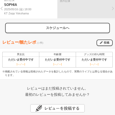
前の公演
次の公演
SOPHIA
2025/05/16 (金) 18:00
KT Zepp Yokohama
スケジュールへ
レビュー/観たレポ
投稿
(--件)
男女比
年齢層
グッズの待ち時間
ただいま受付中です
ただいま受付中です
ただいま受付中です
[---／---]
[---／---]
[---／---]
※掲載されている情報は投稿されたデータを集計したもので、実際のライブとは異なる場合があ
ります。
レビューはまだ投稿されていません。
最初のレビューを投稿してみませんか？