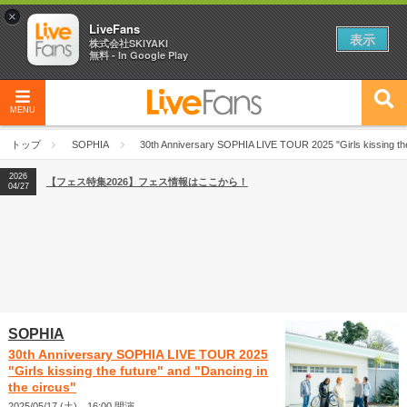
×
LiveFans
表示
株式会社SKIYAKI
無料 - In Google Play
MENU
2026
【フェス特集2026】フェス情報はここから！
04/27
トップ
SOPHIA
30th Anniversary SOPHIA LIVE TOUR 2025 "Girls kissing the 
2026
【ライブ動員ランキング】2026年上半期編発表！
07/28
2026
【フェス特集2026】フェス情報はここから！
04/27
2026
【ライブ動員ランキング】2026年上半期編発表！
07/28
SOPHIA
30th Anniversary SOPHIA LIVE TOUR 2025
"Girls kissing the future" and "Dancing in
the circus"
2025/05/17 (土) 16:00 開演