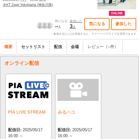
＠KT Zepp Yokohama (神奈川県)
ONLINE
気になる
参加した
気になる
参加した
--
3
人
人
参加する(した)を登録すると、マイページでライブを管理できます
概要
セットリスト
配信
会場
レビュー（--件）
オンライン配信
PIA LIVE STREAM
みるハコ
配信日:
2025/05/17
配信日:
2025/05/17
16:00 ～
16:00 ～