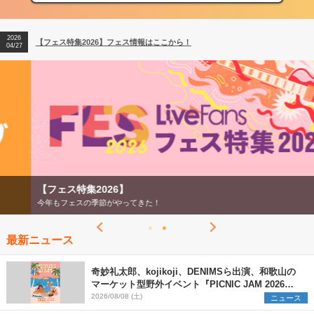
2026
【ライブ動員ランキング】2026年上半期編発表！
07/28
2026
【フェス特集2026】フェス情報はここから！
04/27
2026
【ライブ動員ランキング】2026年上半期編発表！
07/28
【フェス特集2026】
今年もフェスの季節がやってきた！
最新ニュース
奇妙礼太郎、kojikoji、DENIMSら出演、和歌山の
マーケット型野外イベント『PICNIC JAM 2026』
早割チケット発売開始
2026/08/08 (土)
ニュース