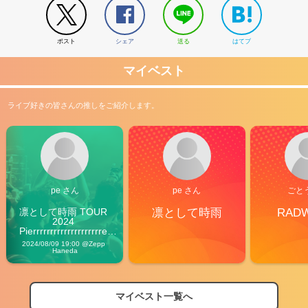
ポスト
シェア
送る
はてブ
マイベスト
ライブ好きの皆さんの推しをご紹介します。
pe さん
pe さん
ごと
凛として時雨 TOUR 
凛として時雨
RAD
2024 
Pierrrrrrrrrrrrrrrrrrrre 
Vibes
2024/08/09 19:00 @Zepp 
Haneda
マイベスト一覧へ
2026
【フェス特集2026】フェス情報はここから！
04/27