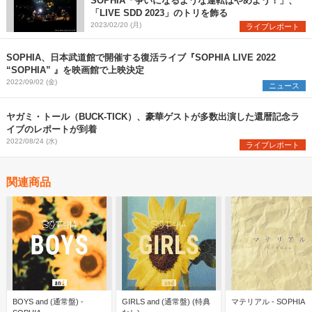
SOPHIA「争いになるような運転はやめよう！」、
「LIVE SDD 2023」のトリを飾る
2023/02/20 (月)
ライブレポート
SOPHIA、日本武道館で開催する復活ライブ『SOPHIA LIVE 2022
“SOPHIA” 』を映画館で上映決定
2022/09/02 (金)
ニュース
ヤガミ・トール（BUCK-TICK）、豪華ゲストが多数出演した還暦記念ラ
イブのレポートが到着
2022/08/24 (水)
ライブレポート
関連商品
BOYS and (通常盤) -
GIRLS and (通常盤) (特典
マテリアル - SOPHIA