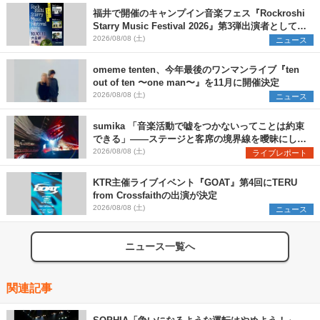
福井で開催のキャンプイン音楽フェス『Rockroshi
Starry Music Festival 2026』第3弾出演者として
SCOOBIE DO、かりゆし58、Reiを発表
2026/08/08 (土)
ニュース
omeme tenten、今年最後のワンマンライブ『ten
out of ten 〜one man〜』を11月に開催決定
2026/08/08 (土)
ニュース
sumika 「音楽活動で嘘をつかないってことは約束
できる」――ステージと客席の境界線を曖昧にし
た、ツアーファイナル武道館公演レポート
2026/08/08 (土)
ライブレポート
KTR主催ライブイベント『GOAT』第4回にTERU
from Crossfaithの出演が決定
2026/08/08 (土)
ニュース
ニュース一覧へ
関連記事