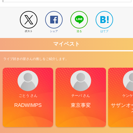
ポスト
シェア
送る
はてブ
マイベスト
ライブ好きの皆さんの推しをご紹介します。
ごとう さん
チーバ さん
ケンケ
RADWIMPS
東京事変
サザンオ