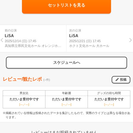
セットリストを見る
前の公演
次の公演
LiSA
LiSA
2025/12/14 (日) 17:45
2025/12/21 (日) 17:45
高知県立県民文化ホール オレンジホー
ホクト文化ホール 大ホール
ル
スケジュールへ
レビュー/観たレポ
投稿
(--件)
男女比
年齢層
グッズの待ち時間
ただいま受付中です
ただいま受付中です
ただいま受付中です
[---／---]
[---／---]
[---／---]
※掲載されている情報は投稿されたデータを集計したもので、実際のライブとは異なる場合があ
ります。
レビューはまだ投稿されていません。