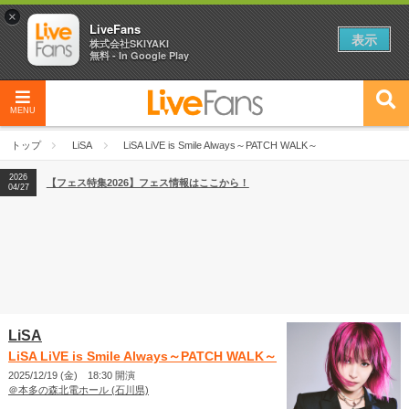
×
LiveFans
表示
株式会社SKIYAKI
無料 - In Google Play
MENU
2026
【フェス特集2026】フェス情報はここから！
04/27
トップ
LiSA
LiSA LiVE is Smile Always～PATCH WALK～
2026
【ライブ動員ランキング】2026年上半期編発表！
07/28
2026
【フェス特集2026】フェス情報はここから！
04/27
2026
【ライブ動員ランキング】2026年上半期編発表！
07/28
LiSA
LiSA LiVE is Smile Always～PATCH WALK～
2025/12/19 (金) 18:30 開演
＠本多の森北電ホール (石川県)