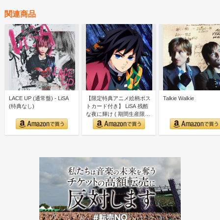
関連商品
LACE UP (通常盤) - LiSA
【限定特典アニメ絵柄ポス
Talkie Walkie
(特典なし)
トカード付き】 LiSA 残酷
な夜に輝け ( 期間生産限定
盤 CD＋Blu…