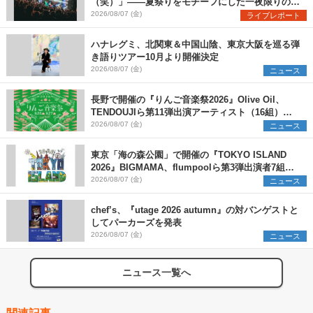
（笑）」――夏祭りをモチーフにした一夜限りのス
ペシャルライブ『色祭』レポート
2026/08/07 (金)
ライブレポート
ハナレグミ、北関東＆中国山陰、東京大阪を巡る弾
き語りツアー10月より開催決定
2026/08/07 (金)
ニュース
長野で開催の『りんご音楽祭2026』Olive Oil、
TENDOUJIら第11弾出演アーティスト（16組）を
発表
2026/08/07 (金)
ニュース
東京「海の森公園」で開催の『TOKYO ISLAND
2026』BIGMAMA、flumpoolら第3弾出演者7組を
発表 ワークショップ・アート出展者を募集
2026/08/07 (金)
ニュース
chef’s、『utage 2026 autumn』の対バンゲストと
してパーカーズを発表
2026/08/07 (金)
ニュース
ニュース一覧へ
関連記事