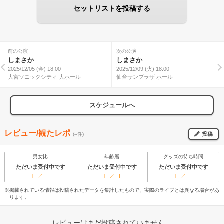
セットリストを投稿する
前の公演
次の公演
しまさか
しまさか
2025/12/05 (金) 18:00
2025/12/09 (火) 18:00
大宮ソニックシティ 大ホール
仙台サンプラザ ホール
スケジュールへ
レビュー/観たレポ
投稿
(--件)
男女比
年齢層
グッズの待ち時間
ただいま受付中です
ただいま受付中です
ただいま受付中です
[---／---]
[---／---]
[---／---]
※掲載されている情報は投稿されたデータを集計したもので、実際のライブとは異なる場合があ
ります。
レビューはまだ投稿されていません。