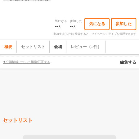
気になる
参加した
気になる
参加した
--
--
人
人
参加する(した)を登録すると、マイページでライブを管理できます
概要
セットリスト
会場
レビュー（--件）
▼公演情報について指摘/訂正する
編集する
セットリスト