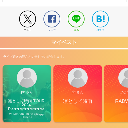
ポスト
シェア
送る
はてブ
マイベスト
ライブ好きの皆さんの推しをご紹介します。
pe さん
pe さん
ごと
凛として時雨 TOUR 
凛として時雨
RAD
2024 
Pierrrrrrrrrrrrrrrrrrrre 
Vibes
2024/08/09 19:00 @Zepp 
Haneda