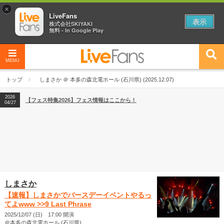
×
LiveFans
表示
株式会社SKIYAKI
無料 - In Google Play
MENU
2026
【フェス特集2026】フェス情報はここから！
04/27
トップ
しまさか ＠ 本多の森北電ホール (石川県) (2025.12.07)
2026
【ライブ動員ランキング】2026年上半期編発表！
07/28
2026
【フェス特集2026】フェス情報はここから！
04/27
2026
【ライブ動員ランキング】2026年上半期編発表！
07/28
しまさか
【速報】しまさかでバースデーイベントやるっ
てよwww >>9 Last Phrase
2025/12/07 (日) 17:00 開演
＠本多の森北電ホール (石川県)