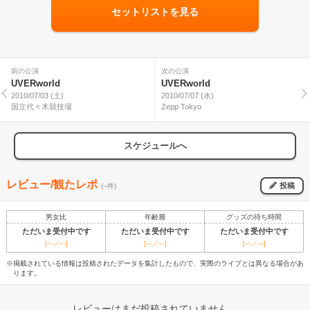
セットリストを見る
前の公演
次の公演
UVERworld
UVERworld
2010/07/03 (土)
2010/07/07 (水)
国立代々木競技場
Zepp Tokyo
スケジュールへ
レビュー/観たレポ
投稿
(--件)
男女比
年齢層
グッズの待ち時間
ただいま受付中です
ただいま受付中です
ただいま受付中です
[---／---]
[---／---]
[---／---]
※掲載されている情報は投稿されたデータを集計したもので、実際のライブとは異なる場合があ
ります。
レビューはまだ投稿されていません。