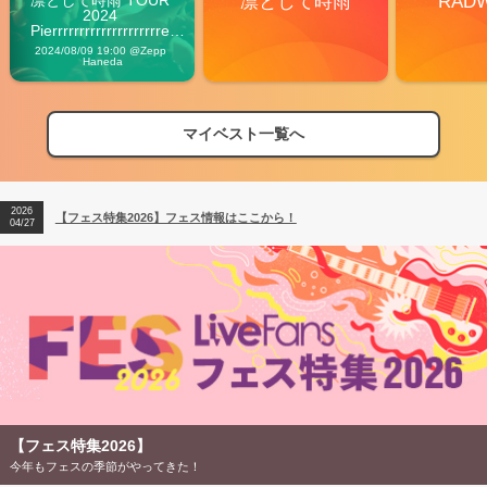
凛として時雨
RAD
2024 
Pierrrrrrrrrrrrrrrrrrrre 
Vibes
2024/08/09 19:00 @Zepp 
Haneda
マイベスト一覧へ
2026
【フェス特集2026】フェス情報はここから！
04/27
2026
【ライブ動員ランキング】2026年上半期編発表！
07/28
2026
【フェス特集2026】フェス情報はここから！
04/27
2026
【ライブ動員ランキング】2026年上半期編発表！
07/28
【フェス特集2026】
今年もフェスの季節がやってきた！