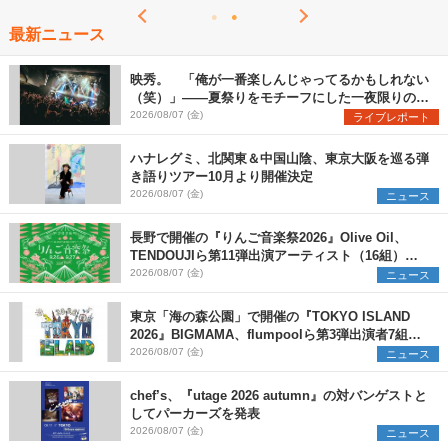
最新ニュース
映秀。 「俺が一番楽しんじゃってるかもしれない
（笑）」――夏祭りをモチーフにした一夜限りのス
ペシャルライブ『色祭』レポート
2026/08/07 (金)
ライブレポート
ハナレグミ、北関東＆中国山陰、東京大阪を巡る弾
き語りツアー10月より開催決定
2026/08/07 (金)
ニュース
長野で開催の『りんご音楽祭2026』Olive Oil、
TENDOUJIら第11弾出演アーティスト（16組）を
発表
2026/08/07 (金)
ニュース
東京「海の森公園」で開催の『TOKYO ISLAND
2026』BIGMAMA、flumpoolら第3弾出演者7組を
発表 ワークショップ・アート出展者を募集
2026/08/07 (金)
ニュース
chef’s、『utage 2026 autumn』の対バンゲストと
してパーカーズを発表
2026/08/07 (金)
ニュース