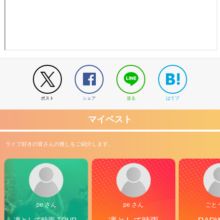
ポスト
シェア
送る
はてブ
マイベスト
ライブ好きの皆さんの推しをご紹介します。
pe さん
pe さん
ごと
凛として時雨 TOUR 