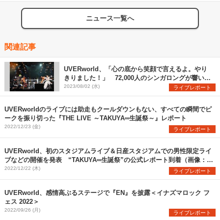
ニュース一覧へ
関連記事
UVERworld、「心の底から笑顔で言えるよ。やり
きりました！」 72,000人のシンガロングが響いた
日産スタジアム初日公演をレポート
2023/08/02 (水)
ライブレポート
UVERworldのライブには助走もクールダウンもない、すべての瞬間でピ
ークを振り切った『THE LIVE ～TAKUYA∞生誕祭～』レポート
2022/12/23 (金)
ライブレポート
UVERworld、初のスタジアムライブ＆日産スタジアムでの男性限定ライ
ブなどの開催を発表 “TAKUYA∞生誕祭”の公式レポート到着（画像：全
13枚）
2022/12/22 (木)
ライブレポート
UVERworld、感情高ぶるステージで『EN』を披露＜イナズマロック フ
ェス 2022＞
2022/09/26 (月)
ライブレポート