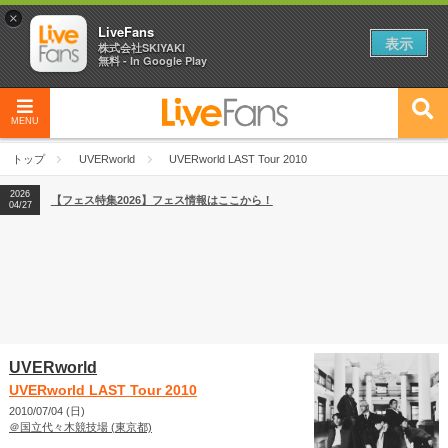
×
LiveFans
表示
株式会社SKIYAKI
無料 - In Google Play
MENU
2026
【フェス特集2026】フェス情報はここから！
04/27
トップ
UVERworld
UVERworld LAST Tour 2010
2026
【ライブ動員ランキング】2026年上半期編発表！
07/28
2026
【フェス特集2026】フェス情報はここから！
04/27
2026
【ライブ動員ランキング】2026年上半期編発表！
07/28
UVERworld
UVERworld LAST Tour 2010
2010/07/04 (日)
＠国立代々木競技場 (東京都)