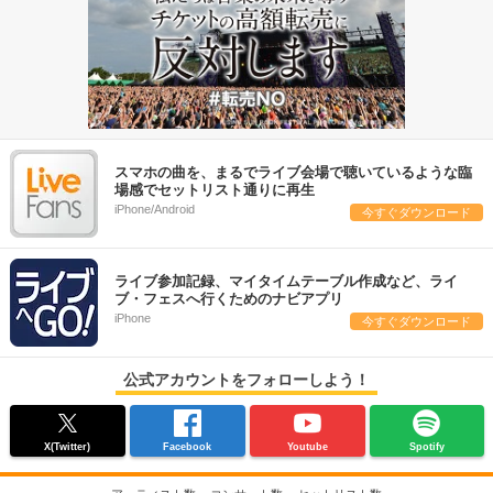
スマホの曲を、まるでライブ会場で聴いているような臨
場感でセットリスト通りに再生
iPhone/Android
今すぐダウンロード
ライブ参加記録、マイタイムテーブル作成など、ライ
ブ・フェスへ行くためのナビアプリ
iPhone
今すぐダウンロード
公式アカウントをフォローしよう！
X(Twitter)
Facebook
Youtube
Spotify