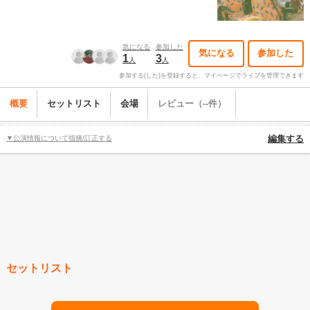
気になる
参加した
気になる
参加した
1
3
人
人
参加する(した)を登録すると、マイページでライブを管理できます
概要
セットリスト
会場
レビュー（--件）
▼公演情報について指摘/訂正する
編集する
セットリスト