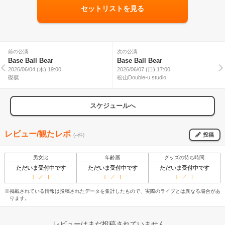
セットリストを見る
前の公演
次の公演
Base Ball Bear
Base Ball Bear
2026/06/04 (木) 19:00
2026/06/07 (日) 17:00
磔磔
松山Double-u studio
スケジュールへ
レビュー/観たレポ
投稿
(--件)
男女比
年齢層
グッズの待ち時間
ただいま受付中です
ただいま受付中です
ただいま受付中です
[---／---]
[---／---]
[---／---]
※掲載されている情報は投稿されたデータを集計したもので、実際のライブとは異なる場合があ
ります。
レビューはまだ投稿されていません。