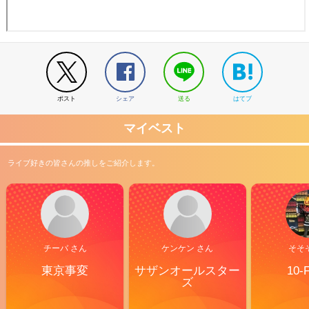
ポスト
シェア
送る
はてブ
マイベスト
ライブ好きの皆さんの推しをご紹介します。
チーバ さん
ケンケン さん
そそ
東京事変
サザンオールスター
10-
ズ