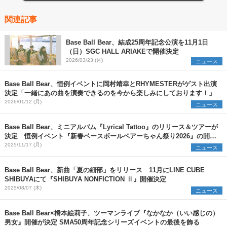
関連記事
Base Ball Bear、結成25周年記念公演を11月1日
（日）SGC HALL ARIAKEで開催決定
2026/03/23 (月)
ニュース
Base Ball Bear、恒例イベントに岡村靖幸とRHYMESTERがゲスト出演
決定「一緒にあの曲を演奏できるのを今から楽しみにしております！」
2026/01/12 (月)
ニュース
Base Ball Bear、ミニアルバム『Lyrical Tattoo』のリリース＆ツアーが
決定 恒例イベント『新春ベースボールベアーちゃん祭り2026』の開催
も発表に
2025/11/17 (月)
ニュース
Base Ball Bear、新曲「夏の細部」をリリース 11月にLINE CUBE
SHIBUYAにて『SHIBUYA NONFICTION Ⅱ』開催決定
2025/08/07 (木)
ニュース
Base Ball Bear×橋本絵莉子、ツーマンライブ『なかなか（いい感じの）
男女』開催が決定 SMA50周年記念シリーズイベントの最後を飾る