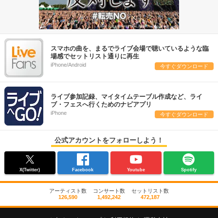
スマホの曲を、まるでライブ会場で聴いているような臨
場感でセットリスト通りに再生
iPhone/Android
今すぐダウンロード
ライブ参加記録、マイタイムテーブル作成など、ライ
ブ・フェスへ行くためのナビアプリ
iPhone
今すぐダウンロード
公式アカウントをフォローしよう！
X(Twitter)
Facebook
Youtube
Spotify
アーティスト数
コンサート数
セットリスト数
126,590
1,492,242
472,187