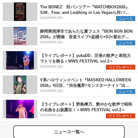
The BONEZ 対バンツアー『MATCHBOX2026』
SiM、Fear, and Loathing in Las Vegasら対バン
アーティストを一斉解禁
2026/08/06 (木)
ニュース
静岡県焼津市であらたな夏フェス『BON BON BON
2026』が開催 音楽ライブ×盆踊り×DJ×屋台グル
メ×ランタンナイトで彩る2日間
2026/08/05 (水)
ニュース
【ライブレポート】yukaDD、圧巻の歌声と表現力
でトリを飾る＜WWS FESTIVAL vol.2＞
2026/08/05 (水)
ライブレポート
V系ハロウィンイベント『MASKED HALLOWEEN
2026』4日目、“渋谷魔界†モンスターナイト”出演6
組を発表
2026/08/05 (水)
ニュース
【ライブレポート】野島樺乃、艶やかな歌声で昭和
の名曲をお披露目！＜WWS FESTIVAL vol.2＞
2026/08/05 (水)
ライブレポート
ニュース一覧へ