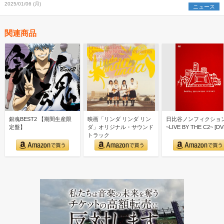
2025/01/06 (月)
ニュース
関連商品
銀魂BEST2 【期間生産限
映画「リンダ リンダ リン
日比谷ノンフィクショ
定盤】
ダ」オリジナル・サウンド
~LIVE BY THE C2~ [DV
トラック