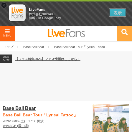
×
LiveFans
表示
株式会社SKIYAKI
無料 - In Google Play
MENU
2026
【フェス特集2026】フェス情報はここから！
04/27
トップ
Base Ball Bear
Base Ball Bear Tour「Lyrical Tattoo」
2026
【ライブ動員ランキング】2026年上半期編発表！
07/28
2026
【フェス特集2026】フェス情報はここから！
04/27
2026
【ライブ動員ランキング】2026年上半期編発表！
07/28
Base Ball Bear
Base Ball Bear Tour「Lyrical Tattoo」
2026/06/06 (土) 17:00 開演
＠IMAGE (岡山県)