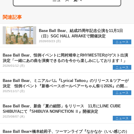
関連記事
Base Ball Bear、結成25周年記念公演を11月1日
（日）SGC HALL ARIAKEで開催決定
2026/03/23 (月)
ニュース
Base Ball Bear、恒例イベントに岡村靖幸とRHYMESTERがゲスト出演
決定「一緒にあの曲を演奏できるのを今から楽しみにしております！」
2026/01/12 (月)
ニュース
Base Ball Bear、ミニアルバム『Lyrical Tattoo』のリリース＆ツアーが
決定 恒例イベント『新春ベースボールベアーちゃん祭り2026』の開催
も発表に
2025/11/17 (月)
ニュース
Base Ball Bear、新曲「夏の細部」をリリース 11月にLINE CUBE
SHIBUYAにて『SHIBUYA NONFICTION Ⅱ』開催決定
2025/08/07 (木)
ニュース
Base Ball Bear×橋本絵莉子、ツーマンライブ『なかなか（いい感じの）