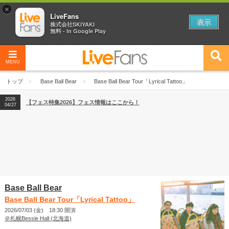
×
LiveFans
表示
株式会社SKIYAKI
無料 - In Google Play
MENU
2026
【フェス特集2026】フェス情報はここから！
04/27
トップ
Base Ball Bear
Base Ball Bear Tour「Lyrical Tattoo」
2026
【ライブ動員ランキング】2026年上半期編発表！
07/28
2026
【フェス特集2026】フェス情報はここから！
04/27
2026
【ライブ動員ランキング】2026年上半期編発表！
07/28
Base Ball Bear
Base Ball Bear Tour「Lyrical Tattoo」
2026/07/03 (金) 18:30 開演
＠札幌Bessie Hall (北海道)