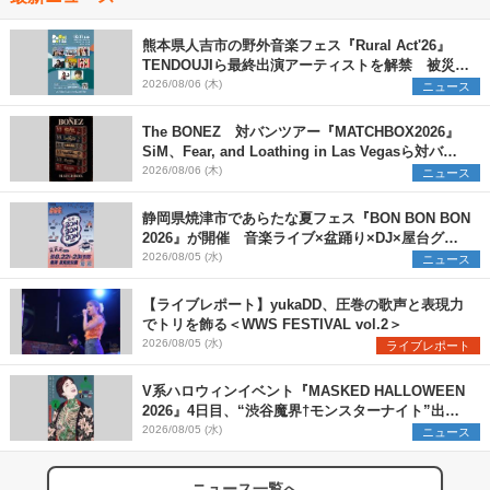
熊本県人吉市の野外音楽フェス『Rural Act'26』
TENDOUJIら最終出演アーティストを解禁 被災地
支援プロジェクトの始動も発表
2026/08/06 (木)
ニュース
The BONEZ 対バンツアー『MATCHBOX2026』
SiM、Fear, and Loathing in Las Vegasら対バン
アーティストを一斉解禁
2026/08/06 (木)
ニュース
静岡県焼津市であらたな夏フェス『BON BON BON
2026』が開催 音楽ライブ×盆踊り×DJ×屋台グル
メ×ランタンナイトで彩る2日間
2026/08/05 (水)
ニュース
【ライブレポート】yukaDD、圧巻の歌声と表現力
でトリを飾る＜WWS FESTIVAL vol.2＞
2026/08/05 (水)
ライブレポート
V系ハロウィンイベント『MASKED HALLOWEEN
2026』4日目、“渋谷魔界†モンスターナイト”出演6
組を発表
2026/08/05 (水)
ニュース
ニュース一覧へ