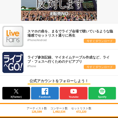
スマホの曲を、まるでライブ会場で聴いているような臨
場感でセットリスト通りに再生
iPhone/Android
今すぐダウンロード
ライブ参加記録、マイタイムテーブル作成など、ライ
ブ・フェスへ行くためのナビアプリ
iPhone
今すぐダウンロード
公式アカウントをフォローしよう！
X(Twitter)
Facebook
Youtube
Spotify
アーティスト数
コンサート数
セットリスト数
126,599
1,492,534
472,220