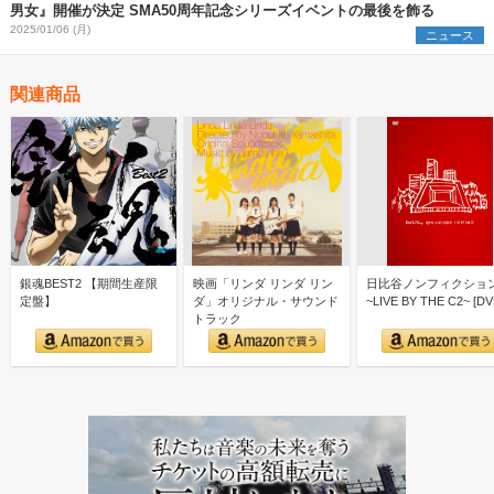
男女』開催が決定 SMA50周年記念シリーズイベントの最後を飾る
2025/01/06 (月)
ニュース
関連商品
銀魂BEST2 【期間生産限
映画「リンダ リンダ リン
日比谷ノンフィクショ
定盤】
ダ」オリジナル・サウンド
~LIVE BY THE C2~ [DV
トラック