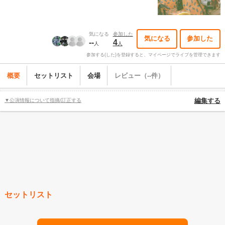
気になる
参加した
気になる
参加した
--
4
人
人
参加する(した)を登録すると、マイページでライブを管理できます
概要
セットリスト
会場
レビュー（--件）
▼公演情報について指摘/訂正する
編集する
セットリスト