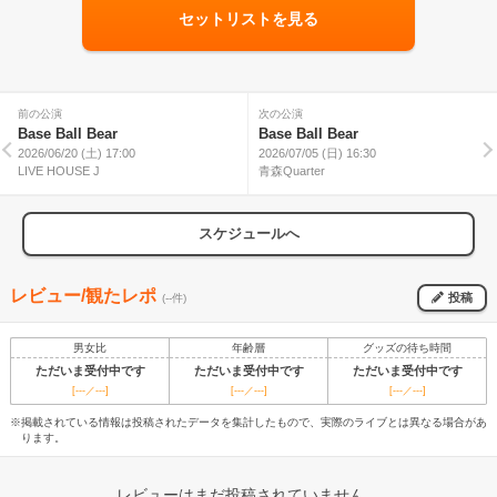
セットリストを見る
前の公演
次の公演
Base Ball Bear
Base Ball Bear
2026/06/20 (土) 17:00
2026/07/05 (日) 16:30
LIVE HOUSE J
青森Quarter
スケジュールへ
レビュー/観たレポ
投稿
(--件)
男女比
年齢層
グッズの待ち時間
ただいま受付中です
ただいま受付中です
ただいま受付中です
[---／---]
[---／---]
[---／---]
※掲載されている情報は投稿されたデータを集計したもので、実際のライブとは異なる場合があ
ります。
レビューはまだ投稿されていません。