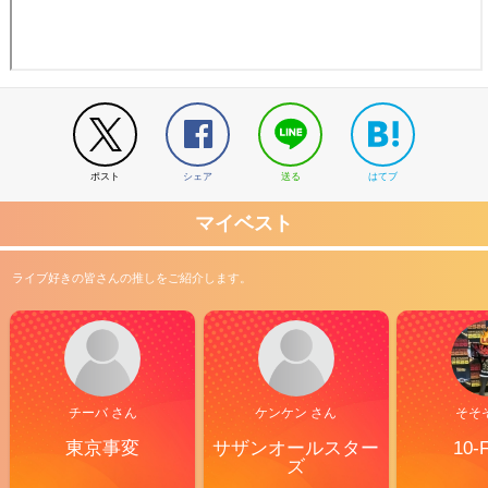
ポスト
シェア
送る
はてブ
マイベスト
ライブ好きの皆さんの推しをご紹介します。
チーバ さん
ケンケン さん
そそ
東京事変
サザンオールスター
10-
ズ