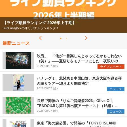
【ライブ動員ランキング 2026年上半期】
LiveFans調べのオリジナルランキング！
最新ニュース
映秀。 「俺が一番楽しんじゃってるかもしれない
（笑）」――夏祭りをモチーフにした一夜限りのス
ペシャルライブ『色祭』レポート
2026/08/07 (金)
ライブレポート
ハナレグミ、北関東＆中国山陰、東京大阪を巡る弾
き語りツアー10月より開催決定
2026/08/07 (金)
ニュース
長野で開催の『りんご音楽祭2026』Olive Oil、
TENDOUJIら第11弾出演アーティスト（16組）を
発表
2026/08/07 (金)
ニュース
東京「海の森公園」で開催の『TOKYO ISLAND