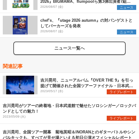
2026』BIGMAMA、flumpoolら第3弾出演者7組を
発表 ワークショップ・アート出展者を募集
2026/08/07 (金)
ニュース
chef’s、『utage 2026 autumn』の対バンゲストと
してパーカーズを発表
2026/08/07 (金)
ニュース
ニュース一覧へ
関連記事
吉川晃司、ニューアルバム『OVER THE 9』を引っ
提げて開催された全国ツアーファイナル・日本武道
館公演のオフィシャルレポート到着
2023/05/17 (水)
ライブレポート
吉川晃司がツアーの終着地・日本武道館で魅せたソロシンガー／ロックバ
ンドとしての魅力！
2023/05/09 (火)
ライブレポート
吉川晃司、全国ツアー開幕 菊地英昭＆INORANとのギターバトルやシン
バルキックも、すべてが見せ場といえる初日公演オフィシャルレポート