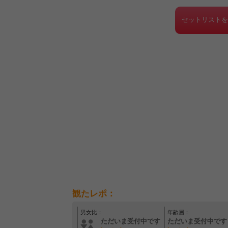
セットリスト
観たレポ：
男女比：
年齢層：
ただいま受付中です
ただいま受付中です