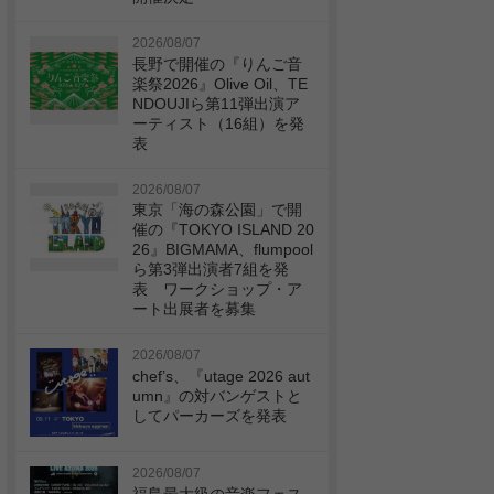
2026/08/07
長野で開催の『りんご音
楽祭2026』Olive Oil、TE
NDOUJIら第11弾出演ア
ーティスト（16組）を発
表
2026/08/07
東京「海の森公園」で開
催の『TOKYO ISLAND 20
26』BIGMAMA、flumpool
ら第3弾出演者7組を発
表 ワークショップ・ア
ート出展者を募集
2026/08/07
chef’s、『utage 2026 aut
umn』の対バンゲストと
してパーカーズを発表
2026/08/07