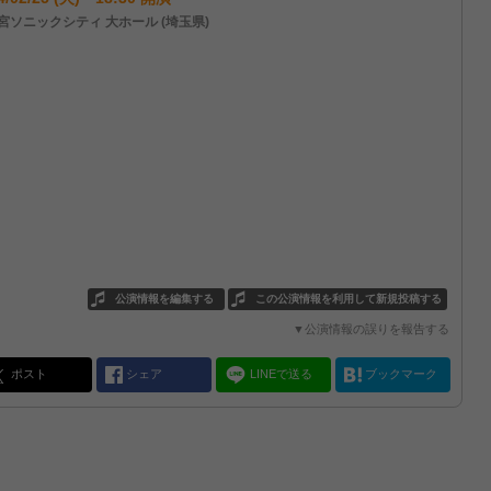
宮ソニックシティ 大ホール (埼玉県)
公演情報を編集する
この公演情報を利用して新規投稿する
▼公演情報の誤りを報告する
ポスト
シェア
LINEで送る
ブックマーク