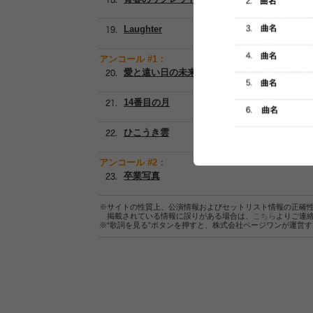
Laughter
アンコール #1：
愛と遠い日の未来へ
14番目の月
ひこうき雲
アンコール #2：
卒業写真
※サイトの性質上、公演情報およびセットリスト情報の正確
掲載されている情報に誤りがある場合は、
こちら
よりご連
※“歌詞を見る”ボタンを押すと、株式会社ページワンが運営