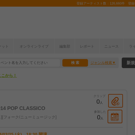
登録アーティスト数：126,660件 登録コ
ケット
オンラインライブ
編集部
レポート
ニュース
ラ
ここから！
新規
ジャンル検索
上半期編発表！
ここから！
上半期編発表！
クリップ
0
人
 POP CLASSICO
参加した
0
ス
フォーク/ニューミュージック
人
4/02/25 (火) 18:30 開演