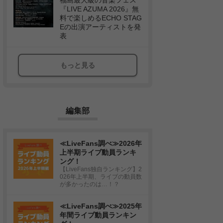
福島最大級の音楽フェス
『LIVE AZUMA 2026』無
料で楽しめるECHO STAG
Eの出演アーティストを発
表
もっと見る
編集部
≪LiveFans調べ≫2026年
上半期ライブ動員ランキ
ング！
【LiveFans独自ランキング】2
026年上半期、ライブの動員数
が多かったのは…！？
≪LiveFans調べ≫2025年
年間ライブ動員ランキン