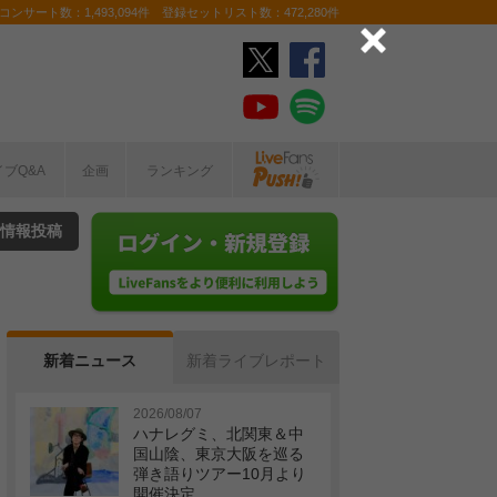
ンサート数：1,493,094件 登録セットリスト数：472,280件
イブQ&A
企画
ランキング
情報投稿
新着ニュース
新着ライブレポート
2026/08/07
ハナレグミ、北関東＆中
国山陰、東京大阪を巡る
弾き語りツアー10月より
開催決定