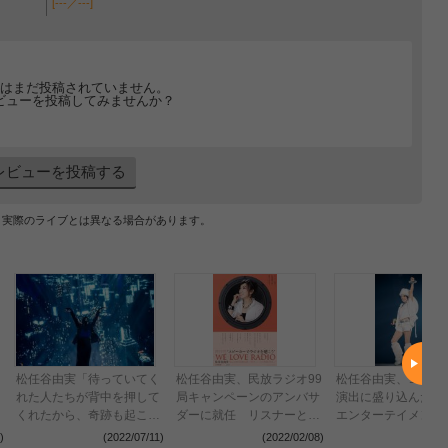
[---／---]
はまだ投稿されていません。
ビューを投稿してみませんか？
レビューを投稿する
、実際のライブとは異なる場合があります。
松任谷由実「待っていてく
松任谷由実、民放ラジオ99
松任谷由実、コロナ
れた人たちが背中を押して
局キャンペーンのアンバサ
演出に盛り込んだ近
くれたから、奇跡も起こせ
ダーに就任 リスナーと作
エンターテイメント
た」 10ヶ月63公演の全国
るリクエストベストアルバ
幕 41年目の
)
(2022/07/11)
(2022/02/08)
(2021