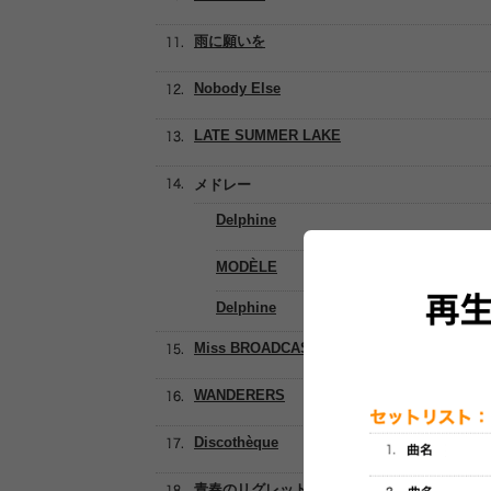
雨に願いを
Nobody Else
LATE SUMMER LAKE
メドレー
Delphine
MODÈLE
Delphine
Miss BROADCAST
WANDERERS
Discothèque
青春のリグレット