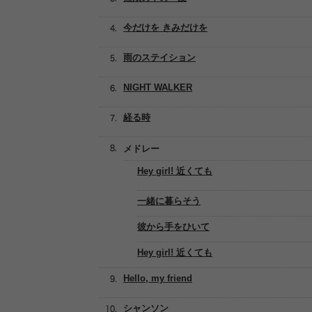
今だけを きみだけを
雨のステイション
NIGHT WALKER
経る時
メドレー
Hey girl! 近くても
一緒に暮らそう
彼から手をひいて
Hey girl! 近くても
Hello, my friend
シャンソン