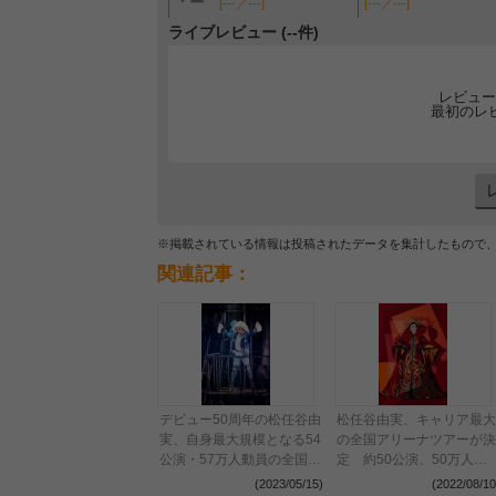
[---／---]
[---／---]
ライブレビュー (--件)
レビュー
最初のレ
※掲載されている情報は投稿されたデータを集計したもので
関連記事：
デビュー50周年の松任谷由
松任谷由実、キャリア最大
実、自身最大規模となる54
の全国アリーナツアーが決
公演・57万人動員の全国ア
定 約50公演、50万人を
リーナツアーがぴあアリー
動員予定
(2023/05/15)
(2022/08/10