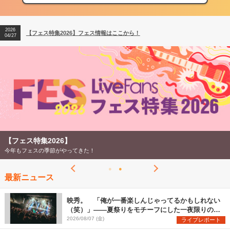
04/27
2026
【ライブ動員ランキング】2026年上半期編発表！
07/28
2026
【フェス特集2026】フェス情報はここから！
04/27
2026
【ライブ動員ランキング】2026年上半期編発表！
07/28
【フェス特集2026】
今年もフェスの季節がやってきた！
最新ニュース
映秀。 「俺が一番楽しんじゃってるかもしれない
（笑）」――夏祭りをモチーフにした一夜限りのス
ペシャルライブ『色祭』レポート
2026/08/07 (金)
ライブレポート