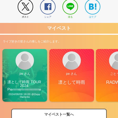
ポスト
シェア
送る
はてブ
マイベスト
ライブ好きの皆さんの推しをご紹介します。
pe さん
pe さん
ごと
凛として時雨 TOUR 
凛として時雨
RAD
2024 
Pierrrrrrrrrrrrrrrrrrrre 
Vibes
2024/08/09 19:00 @Zepp 
Haneda
マイベスト一覧へ
2026
【フェス特集2026】フェス情報はここから！