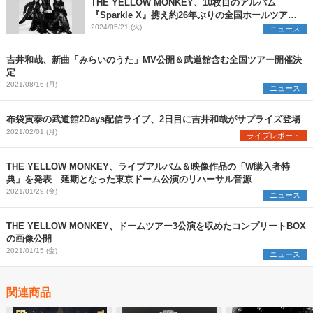
THE YELLOW MONKEY、10枚目のアルバム
『Sparkle X』携え約26年ぶりの全国ホールツアー
開催を発表
2024/05/21 (火)
ニュース
吉井和哉、新曲「みらいのうた」MV公開＆武道館含む全国ツアー開催決
定
2021/08/16 (月)
ニュース
布袋寅泰の武道館2Days配信ライブ、2日目に吉井和哉がサプライズ登場
2021/02/01 (月)
ライブレポート
THE YELLOW MONKEY、ライブアルバム＆映像作品の「W購入者特
典」を発表 延期となった東京ドーム公演のリハーサル音源
2021/01/29 (金)
ニュース
THE YELLOW MONKEY、ドームツアー3公演を収めたコンプリートBOX
の画像公開
2021/01/15 (金)
ニュース
関連商品