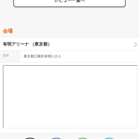
レビュー一覧へ
が表示されたのが「淡い心〜」「Honaloochie〜」「エヴリデイ」の3
心遣いというか優しさも大好きだと思いました。 今後のライブの予
曲だっのも、演出スタッフ分かってる！と嬉しくなった。 とにかく
定は2030年まで決まっているとかいないとかいるとか。(うわさで
このセットリストを、アリーナで完璧に成立させるバンドの底力に感
は） これからもTHE YELLOW MONKEY から目が離せません！
服しました。
会場
有明アリーナ （東京都）
住所
東京都江東区有明1-11-1