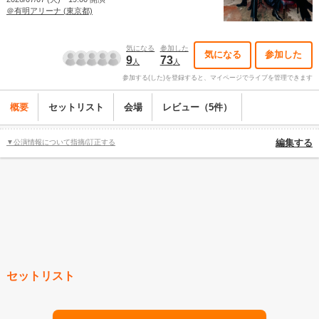
＠有明アリーナ (東京都)
気になる
参加した
気になる
参加した
9
73
人
人
参加する(した)を登録すると、マイページでライブを管理できます
概要
セットリスト
会場
レビュー（5件）
▼公演情報について指摘/訂正する
編集する
セットリスト