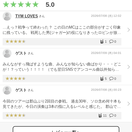
5.0
TYM LOVES
2026/07/08 (水) 12:02
さん
…えっ？戦争って終わった？ この日のMCはここの部分がすごく印象
に残っている。 戦死した男(ジャガー)の役になりきったロビンが放っ
たセリフだったが、このセリフからの『RED LIGHT』がすごすぎ
1
0
た。 ENCORE1曲目は『LOVE LOVE SHOW』。『BURN』が聴きた
かったが『LOVE LOVE SHOW』で良かった。また『バラ色の
ゲスト
2026/07/09 (木) 04:01
さん
日々』で終わらず、もう1曲追加してくれたことが嬉しかった。『バ
ラ色の日々』でロビンがピックをステージ前方に投げた段階でもう1
みんながすっ飛ばすような曲、みんなが知らない曲ばかり・・・どこ
曲あると確信した。まさかの『Romantist Taste』。4階席からの観客
が！？っていう！！！！ （でも翌日SNSでアンコール曲以外知らな
ワイパーしていた光景がすごく良かった！！！
かったって書いてるBELIEVER歴10年の人とかいて3分ほど固まりま
5
0
したが。） 1週間前に水戸に参戦してるので改めてこのセトリを楽し
める事を心から喜べる最高・最強のセトリだと思います。 バラ色で
ゲスト
2026/07/08 (水) 00:23
さん
最後、あ～これで終わりか・・寂しい・・と思いながら拍手してた
ら、ん？楽器外さない・・カウント合わせようとしてる？もしかし
今回のツアーは郡山ぶり2回目の参戦。 過去30年、ソロ含め何十本も
て？？からの～Romantist Taste！！！もうね・・痺れた。今回はア
見てきたが、今日の演奏は3本の指に入るレベルと感じた。 郡山で感
リーナじゃなかったけど、最後のRomantist Taste、上からの眺める
じた若干のぎこちなさも無くなり、完全に自分達のモノにしていた。
メンバーとアリーナのみんなの景色。最高でした。 アリーナと言え
11
0
セットリストも個人的には過去イチ。吉井さんは「アルバムで飛ばさ
ば、ロビンがこの追加公演が初当選の人！？って質問した時、手を上
れる曲」と自虐していたが、そういう曲が沼に堕ちるキッカケになる
げる人がアリーナに沢山いて、あ、そういう事？ 初当選の人を優先
事は、今日参戦したファンクラブの人なら分かっているはず。 歌詞
してアリーナにしたんだ？（全員ではないにしても）って。そういう