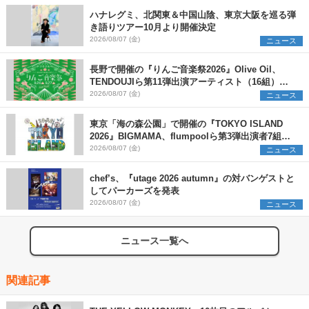
ハナレグミ、北関東＆中国山陰、東京大阪を巡る弾
き語りツアー10月より開催決定
2026/08/07 (金)
ニュース
長野で開催の『りんご音楽祭2026』Olive Oil、
TENDOUJIら第11弾出演アーティスト（16組）を
発表
2026/08/07 (金)
ニュース
東京「海の森公園」で開催の『TOKYO ISLAND
2026』BIGMAMA、flumpoolら第3弾出演者7組を
発表 ワークショップ・アート出展者を募集
2026/08/07 (金)
ニュース
chef’s、『utage 2026 autumn』の対バンゲストと
してパーカーズを発表
2026/08/07 (金)
ニュース
ニュース一覧へ
関連記事