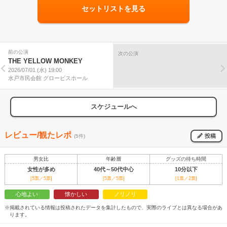
セットリストを見る
前の公演
次の公演
THE YELLOW MONKEY
2026/07/01 (水) 19:00
水戸市民会館 グロービスホール
スケジュールへ
レビュー/観たレポ
投稿
(5件)
男女比
年齢層
グッズの待ち時間
女性が多め
40代～50代中心
10分以下
[5票／5票]
[5票／5票]
[1票／2票]
心地よい
懐かしい
ノリノリ
※掲載されている情報は投稿されたデータを集計したもので、実際のライブとは異なる場合があ
ります。