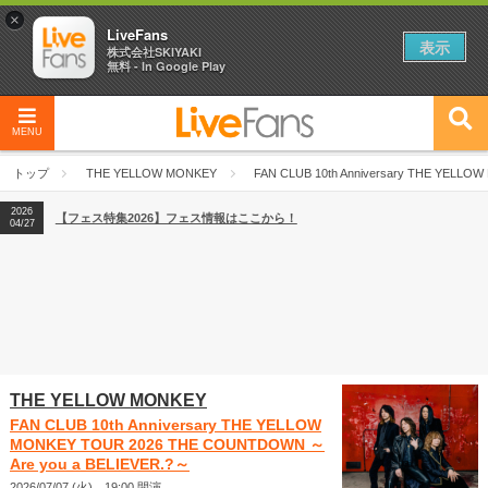
×
LiveFans
表示
株式会社SKIYAKI
無料 - In Google Play
MENU
2026
【フェス特集2026】フェス情報はここから！
04/27
トップ
THE YELLOW MONKEY
FAN CLUB 10th Anniversary THE YELL
2026
【ライブ動員ランキング】2026年上半期編発表！
07/28
2026
【フェス特集2026】フェス情報はここから！
04/27
2026
【ライブ動員ランキング】2026年上半期編発表！
07/28
THE YELLOW MONKEY
FAN CLUB 10th Anniversary THE YELLOW
MONKEY TOUR 2026 THE COUNTDOWN ～
Are you a BELIEVER.?～
2026/07/07 (火) 19:00 開演