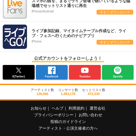
スマホの曲を、まるでライブ会場で聴いているような臨
場感でセットリスト通りに再生
iPhone/Android
今すぐダウンロード
ライブ参加記録、マイタイムテーブル作成など、ライ
ブ・フェスへ行くためのナビアプリ
iPhone
今すぐダウンロード
公式アカウントをフォローしよう！
X(Twitter)
Facebook
Youtube
Spotify
アーティスト数
コンサート数
セットリスト数
126,666
1,493,178
472,330
お知らせ
｜
ヘルプ
｜
利用規約
｜
運営会社
プライバシーポリシー
｜
お問い合わせ
投稿のガイドライン
アーティスト・公演主催者の方へ