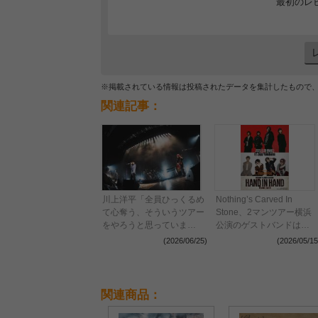
最初のレ
※掲載されている情報は投稿されたデータを集計したもので
関連記事：
川上洋平「全員ひっくるめ
Nothing’s Carved In
て心奪う、そういうツアー
Stone、2マンツアー横浜
をやろうと思っていま
公演のゲストバンドは
す」 [Alexandros]、デビ
[Alexandros]
(2026/06/25)
(2026/05/15
ュー16年の歴史を網羅する
ようなセトリで『YOU
ARE WELCOME TOUR』
開幕
関連商品：