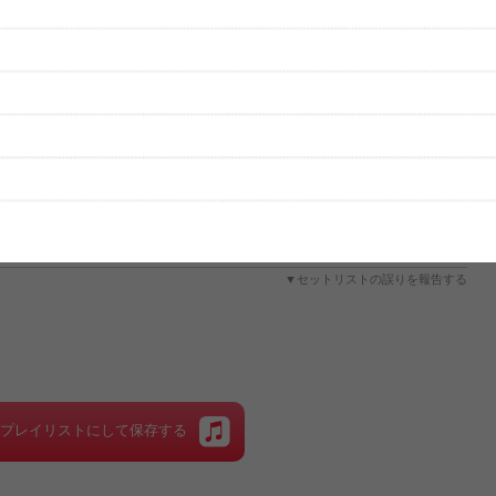
性は保証されませんので、あらかじめご了承ください。
絡をお願い致します。
する歌詞サイト「
歌ネット
」へ移動します。
▼セットリストの誤りを報告する
をプレイリストにして保存する