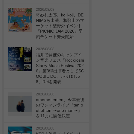
2026/08/08
奇妙礼太郎、kojikoji、DE
NIMSら出演、和歌山のマ
ーケット型野外イベント
『PICNIC JAM 2026』早
割チケット発売開始
2026/08/08
福井で開催のキャンプイ
ン音楽フェス『Rockroshi
Starry Music Festival 202
6』第3弾出演者としてSC
OOBIE DO、かりゆし5
8、Reiを発表
2026/08/08
omeme tenten、今年最後
のワンマンライブ『ten o
ut of ten 〜one man〜』
を11月に開催決定
2026/08/08