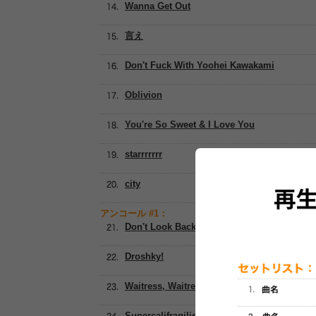
Wanna Get Out
言え
Don't Fuck With Yoohei Kawakami
Oblivion
You're So Sweet & I Love You
starrrrrrr
city
アンコール #1：
Don't Look Back In Anger [Oasis]
Droshky!
Waitress, Waitress!
Supercalifragilisticexpialidocious