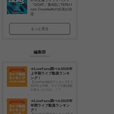
KTR主催ライブイベント
『GOAT』第4回にTERU f
rom Crossfaithの出演が決
定
もっと見る
編集部
≪LiveFans調べ≫2026年
上半期ライブ動員ランキ
ング！
【LiveFans独自ランキング】2
026年上半期、ライブの動員数
が多かったのは…！？
≪LiveFans調べ≫2025年
年間ライブ動員ランキン
グ！
【LiveFans独自ランキング】2