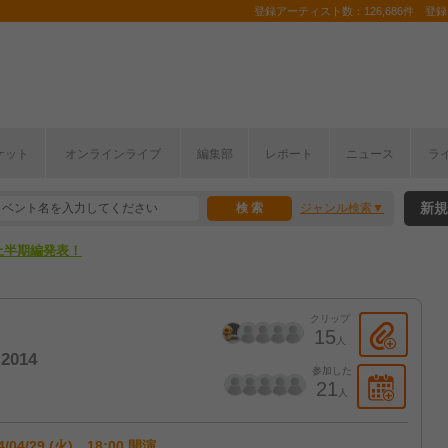
登録アーティスト数：126,686件 登録コ
ここから！
ケット
オンラインライブ
編集部
レポート
ニュース
ラ
上半期編発表！
新規
ジャンル検索
ここから！
上半期編発表！
クリップ
15
人
-2014
参加した
21
人
4/04/29 (火) 18:00 開演