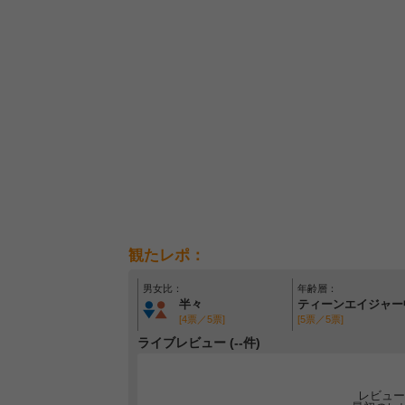
観たレポ：
男女比：
年齢層：
半々
ティーンエイジャー
[4票／5票]
[5票／5票]
ライブレビュー (--件)
レビュー