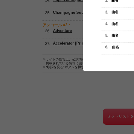
Champagne Supernova [Oasis]
アンコール #2：
Adventure
Accelerator [Primal Scream]
※サイトの性質上、公演情報およびセットリスト情報の正確
掲載されている情報に誤りがある場合は、
こちら
よりご連
※“歌詞を見る”ボタンを押すと、株式会社ページワンが運営
セットリスト