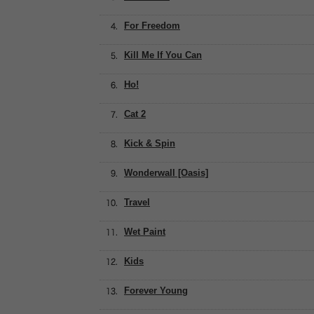
For Freedom
Kill Me If You Can
Ho!
Cat 2
Kick & Spin
Wonderwall [Oasis]
Travel
Wet Paint
Kids
Forever Young