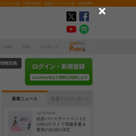
ンサート数：1,493,451件 登録セットリスト数：472,488件
イブQ&A
企画
ランキング
情報投稿
新着ニュース
新着ライブレポート
2026/08/08
結那バースデーイベント2
026のゲストで斉藤朱夏＆
愛美の出演が決定