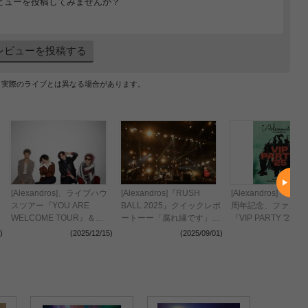
ビューを投稿してみませんか？
レビューを投稿する
、実際のライブとは異なる場合があります。
[Alexandros]、ライブハウ
[Alexandros]『RUSH
[Alexandros] デ
スツアー『YOU ARE
BALL 2025』クイックレポ
周年記念、ファン感
WELCOME TOUR』＆主
ートーー「腐れ縁です」特
『VIP PARTY '25
催フェス『THIS FES ’26』
大の『RUSH BALL』愛を
TOYOTA ARENA T
)
(2025/12/15)
(2025/09/01)
(2025
の開催を発表
爆発させた両思いのステー
で開催決定
ジング