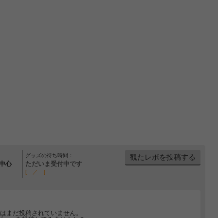
グッズの待ち時間：
観たレポを投稿する
中心
ただいま受付中です
[---／---]
はまだ投稿されていません。