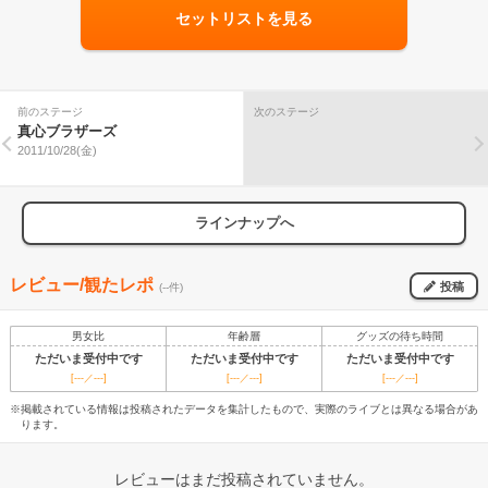
セットリストを見る
前のステージ
次のステージ
真心ブラザーズ
2011/10/28(金)
ラインナップへ
レビュー/観たレポ
投稿
(--件)
男女比
年齢層
グッズの待ち時間
ただいま受付中です
ただいま受付中です
ただいま受付中です
[---／---]
[---／---]
[---／---]
※掲載されている情報は投稿されたデータを集計したもので、実際のライブとは異なる場合があ
ります。
レビューはまだ投稿されていません。