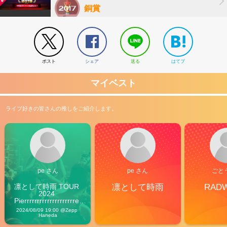
銅賞
ポスト
シェア
送る
はてブ
マイベスト
ライブ好きの皆さんの推しをご紹介します。
pe さん
pe さん
ごと
凛として時雨 TOUR 
凛として時雨
RAD
2024 
Pierrrrrrrrrrrrrrrrrrrre 
Vibes
2024/08/09 19:00 @Zepp 
Haneda