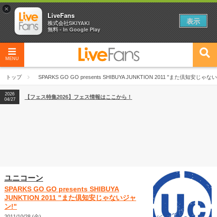
×
LiveFans
表示
株式会社SKIYAKI
無料 - In Google Play
MENU
2026
【フェス特集2026】フェス情報はここから！
04/27
トップ
SPARKS GO GO presents SHIBUYA JUNKTION 2011 "また倶知安じゃな
2026
【ライブ動員ランキング】2026年上半期編発表！
07/28
2026
【フェス特集2026】フェス情報はここから！
04/27
2026
【ライブ動員ランキング】2026年上半期編発表！
07/28
ユニコーン
SPARKS GO GO presents SHIBUYA
JUNKTION 2011 "また倶知安じゃないジャ
ン!"
2011/10/28 (金)