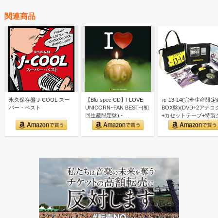
関連商品
永久保存盤 J-COOL スー
【Blu-spec CD】I LOVE
ゅ 13-14(完全生産限
パー・ベスト
UNICORN~FAN BEST~(初
BOX盤)(DVD+2アナロ
回生産限定盤) - …
+カセットテープ+特製
ズ付)