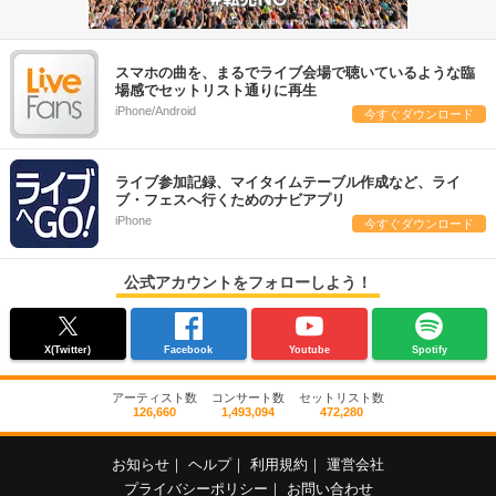
スマホの曲を、まるでライブ会場で聴いているような臨
場感でセットリスト通りに再生
iPhone/Android
今すぐダウンロード
ライブ参加記録、マイタイムテーブル作成など、ライ
ブ・フェスへ行くためのナビアプリ
iPhone
今すぐダウンロード
公式アカウントをフォローしよう！
X(Twitter)
Facebook
Youtube
Spotify
アーティスト数
コンサート数
セットリスト数
126,660
1,493,094
472,280
お知らせ
｜
ヘルプ
｜
利用規約
｜
運営会社
プライバシーポリシー
｜
お問い合わせ