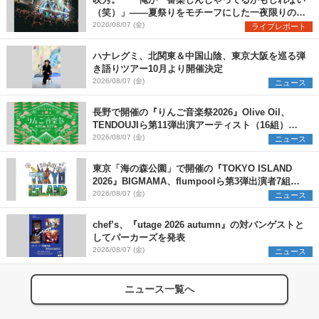
映秀。 「俺が一番楽しんじゃってるかもしれない
（笑）」――夏祭りをモチーフにした一夜限りのス
ペシャルライブ『色祭』レポート
2026/08/07 (金)
ライブレポート
ハナレグミ、北関東＆中国山陰、東京大阪を巡る弾
き語りツアー10月より開催決定
2026/08/07 (金)
ニュース
長野で開催の『りんご音楽祭2026』Olive Oil、
TENDOUJIら第11弾出演アーティスト（16組）を
発表
2026/08/07 (金)
ニュース
東京「海の森公園」で開催の『TOKYO ISLAND
2026』BIGMAMA、flumpoolら第3弾出演者7組を
発表 ワークショップ・アート出展者を募集
2026/08/07 (金)
ニュース
chef’s、『utage 2026 autumn』の対バンゲストと
してパーカーズを発表
2026/08/07 (金)
ニュース
ニュース一覧へ