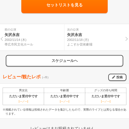
セットリストを見る
前の公演
次の公演
矢沢永吉
矢沢永吉
2002/11/14 (木)
2002/11/18 (月)
帯広市民文化ホール
よこすか芸術劇場
スケジュールへ
レビュー/観たレポ
投稿
(--件)
男女比
年齢層
グッズの待ち時間
ただいま受付中です
ただいま受付中です
ただいま受付中です
[---／---]
[---／---]
[---／---]
※掲載されている情報は投稿されたデータを集計したもので、実際のライブとは異なる場合があ
ります。
レビューはまだ投稿されていません。