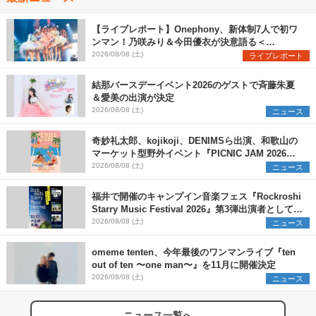
【ライブレポート】Onephony、新体制7人で初ワ
ンマン！乃咲みり＆今田優衣が決意語る＜
Onephony新体制1st Oneman Live はじまりの夏
2026/08/08 (土)
ライブレポート
＞
結那バースデーイベント2026のゲストで斉藤朱夏
＆愛美の出演が決定
2026/08/08 (土)
ニュース
奇妙礼太郎、kojikoji、DENIMSら出演、和歌山の
マーケット型野外イベント『PICNIC JAM 2026』
早割チケット発売開始
2026/08/08 (土)
ニュース
福井で開催のキャンプイン音楽フェス『Rockroshi
Starry Music Festival 2026』第3弾出演者として
SCOOBIE DO、かりゆし58、Reiを発表
2026/08/08 (土)
ニュース
omeme tenten、今年最後のワンマンライブ『ten
out of ten 〜one man〜』を11月に開催決定
2026/08/08 (土)
ニュース
ニュース一覧へ