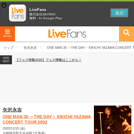
×
LiveFans
表示
株式会社SKIYAKI
無料 - In Google Play
MENU
2026
【フェス特集2026】フェス情報はここから！
04/27
トップ
矢沢永吉
ONE MAN 30 ～THE DAY～ EIKICHI YAZAWA CONCERT 
2026
【ライブ動員ランキング】2026年上半期編発表！
07/28
2026
【フェス特集2026】フェス情報はここから！
04/27
2026
【ライブ動員ランキング】2026年上半期編発表！
07/28
矢沢永吉
ONE MAN 30 ～THE DAY～ EIKICHI YAZAWA
CONCERT TOUR 2002
2002/11/15 (金)
＠釧路市民文化会館 (北海道)