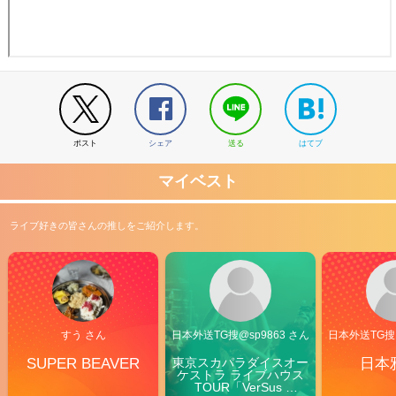
ポスト
シェア
送る
はてブ
マイベスト
ライブ好きの皆さんの推しをご紹介します。
すう さん
日本外送TG搜@sp9863 さん
日本外送TG搜@
SUPER BEAVER
東京スカパラダイスオー
日本
ケストラ ライブハウス
TOUR「VerSus 