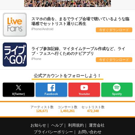
スマホの曲を、まるでライブ会場で聴いているような臨
場感でセットリスト通りに再生
iPhone/Android
今すぐダウンロード
ライブ参加記録、マイタイムテーブル作成など、ライ
ブ・フェスへ行くためのナビアプリ
iPhone
今すぐダウンロード
公式アカウントをフォローしよう！
X(Twitter)
Facebook
Youtube
Spotify
アーティスト数
コンサート数
セットリスト数
126,671
1,493,261
472,348
お知らせ
｜
ヘルプ
｜
利用規約
｜
運営会社
プライバシーポリシー
｜
お問い合わせ