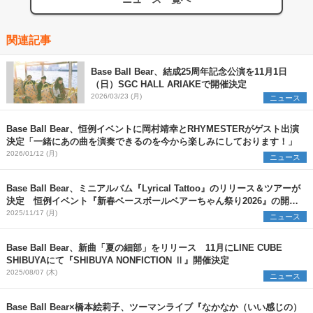
関連記事
Base Ball Bear、結成25周年記念公演を11月1日
（日）SGC HALL ARIAKEで開催決定
2026/03/23 (月)
ニュース
Base Ball Bear、恒例イベントに岡村靖幸とRHYMESTERがゲスト出演
決定「一緒にあの曲を演奏できるのを今から楽しみにしております！」
2026/01/12 (月)
ニュース
Base Ball Bear、ミニアルバム『Lyrical Tattoo』のリリース＆ツアーが
決定 恒例イベント『新春ベースボールベアーちゃん祭り2026』の開催
も発表に
2025/11/17 (月)
ニュース
Base Ball Bear、新曲「夏の細部」をリリース 11月にLINE CUBE
SHIBUYAにて『SHIBUYA NONFICTION Ⅱ』開催決定
2025/08/07 (木)
ニュース
Base Ball Bear×橋本絵莉子、ツーマンライブ『なかなか（いい感じの）