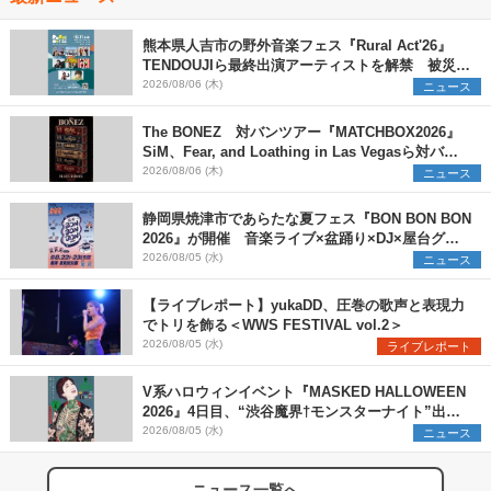
熊本県人吉市の野外音楽フェス『Rural Act'26』
TENDOUJIら最終出演アーティストを解禁 被災地
支援プロジェクトの始動も発表
2026/08/06 (木)
ニュース
The BONEZ 対バンツアー『MATCHBOX2026』
SiM、Fear, and Loathing in Las Vegasら対バン
アーティストを一斉解禁
2026/08/06 (木)
ニュース
静岡県焼津市であらたな夏フェス『BON BON BON
2026』が開催 音楽ライブ×盆踊り×DJ×屋台グル
メ×ランタンナイトで彩る2日間
2026/08/05 (水)
ニュース
【ライブレポート】yukaDD、圧巻の歌声と表現力
でトリを飾る＜WWS FESTIVAL vol.2＞
2026/08/05 (水)
ライブレポート
V系ハロウィンイベント『MASKED HALLOWEEN
2026』4日目、“渋谷魔界†モンスターナイト”出演6
組を発表
2026/08/05 (水)
ニュース
ニュース一覧へ