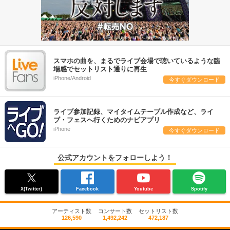
スマホの曲を、まるでライブ会場で聴いているような臨
場感でセットリスト通りに再生
iPhone/Android
今すぐダウンロード
ライブ参加記録、マイタイムテーブル作成など、ライ
ブ・フェスへ行くためのナビアプリ
iPhone
今すぐダウンロード
公式アカウントをフォローしよう！
X(Twitter)
Facebook
Youtube
Spotify
アーティスト数
コンサート数
セットリスト数
126,590
1,492,242
472,187