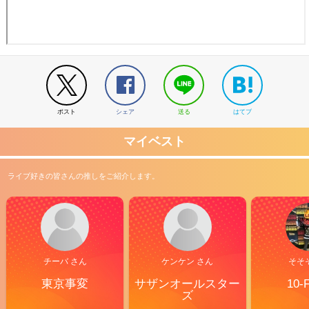
ポスト
シェア
送る
はてブ
マイベスト
ライブ好きの皆さんの推しをご紹介します。
チーバ さん
ケンケン さん
そそ
東京事変
サザンオールスター
10-
ズ