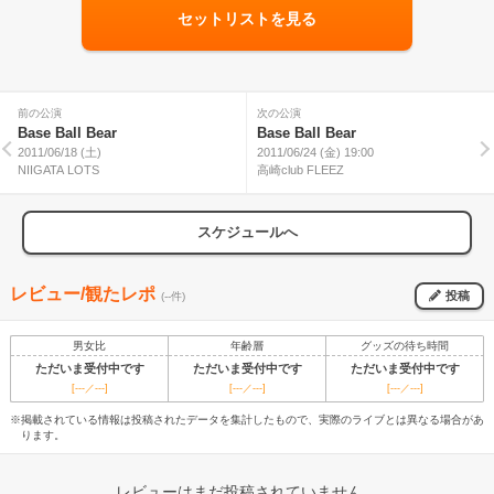
セットリストを見る
前の公演
次の公演
Base Ball Bear
Base Ball Bear
2011/06/18 (土)
2011/06/24 (金) 19:00
NIIGATA LOTS
高崎club FLEEZ
スケジュールへ
レビュー/観たレポ
投稿
(--件)
男女比
年齢層
グッズの待ち時間
ただいま受付中です
ただいま受付中です
ただいま受付中です
[---／---]
[---／---]
[---／---]
※掲載されている情報は投稿されたデータを集計したもので、実際のライブとは異なる場合があ
ります。
レビューはまだ投稿されていません。