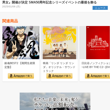
男女』開催が決定 SMA50周年記念シリーズイベントの最後を飾る
2025/01/06 (月)
ニュース
関連商品
銀魂BEST2 【期間生産限
映画「リンダ リンダ リン
日比谷ノンフィクショ
定盤】
ダ」オリジナル・サウンド
~LIVE BY THE C2~ [DV
トラック