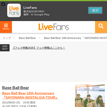
×
LiveFans
表示
株式会社SKIYAKI
無料 - In Google Play
MENU
2026
【フェス特集2026】フェス情報はここから！
04/27
トップ
Base Ball Bear
Base Ball Bear 10th Anniversary 『SAYONARA-NO
2026
【ライブ動員ランキング】2026年上半期編発表！
07/28
2026
【フェス特集2026】フェス情報はここから！
04/27
2026
【ライブ動員ランキング】2026年上半期編発表！
07/28
Base Ball Bear
Base Ball Bear 10th Anniversary
『SAYONARA-NOSTALGIA TOUR』
2011/06/20 (月) 19:00 開演
＠LIVE SPOT LOOK (千葉県)