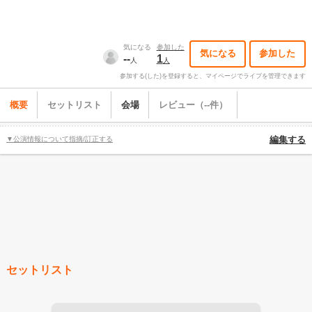
気になる
参加した
気になる
参加した
--
1
人
人
参加する(した)を登録すると、マイページでライブを管理できます
概要
セットリスト
会場
レビュー（--件）
▼公演情報について指摘/訂正する
編集する
セットリスト