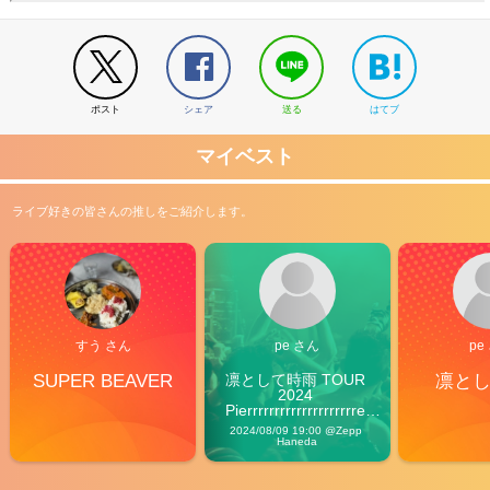
ポスト
シェア
送る
はてブ
マイベスト
ライブ好きの皆さんの推しをご紹介します。
すう さん
pe さん
pe
SUPER BEAVER
凛として時雨 TOUR 
凛と
2024 
Pierrrrrrrrrrrrrrrrrrrre 
Vibes
2024/08/09 19:00 @Zepp 
Haneda