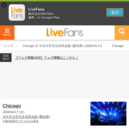
×
LiveFans
表示
株式会社SKIYAKI
無料 - In Google Play
MENU
2026
【フェス特集2026】フェス情報はここから！
04/27
トップ
Chicago ＠ 中京大学文化市民会館 (愛知県) (2008.04.17)
Chicago
2026
【ライブ動員ランキング】2026年上半期編発表！
07/28
2026
【フェス特集2026】フェス情報はここから！
04/27
2026
【ライブ動員ランキング】2026年上半期編発表！
07/28
Chicago
2008/04/17 (木)
＠中京大学文化市民会館 (愛知県)
» 他の出演アーティストを見る