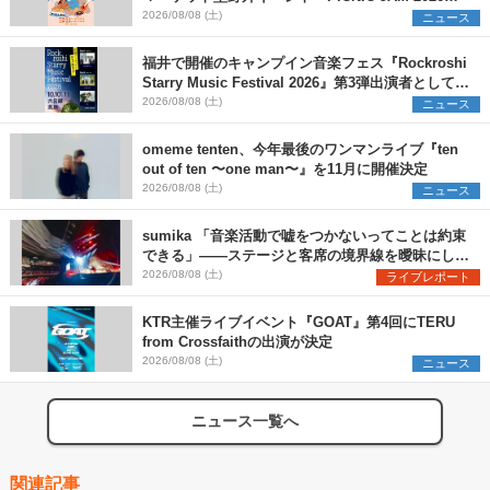
早割チケット発売開始
2026/08/08 (土)
ニュース
福井で開催のキャンプイン音楽フェス『Rockroshi
Starry Music Festival 2026』第3弾出演者として
SCOOBIE DO、かりゆし58、Reiを発表
2026/08/08 (土)
ニュース
omeme tenten、今年最後のワンマンライブ『ten
out of ten 〜one man〜』を11月に開催決定
2026/08/08 (土)
ニュース
sumika 「音楽活動で嘘をつかないってことは約束
できる」――ステージと客席の境界線を曖昧にし
た、ツアーファイナル武道館公演レポート
2026/08/08 (土)
ライブレポート
KTR主催ライブイベント『GOAT』第4回にTERU
from Crossfaithの出演が決定
2026/08/08 (土)
ニュース
ニュース一覧へ
関連記事