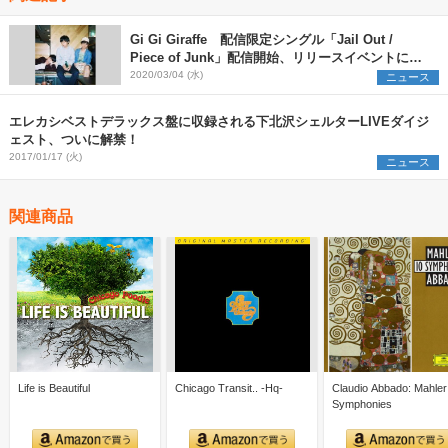
Gi Gi Giraffe 配信限定シングル「Jail Out /
Piece of Junk」配信開始、リリースイベントに
The Wisely Brothers出演決定
2020/03/04 (水)
ニュース
エレカシベストデラックス盤に収録される下北沢シェルターLIVEダイジ
ェスト、ついに解禁！
2017/01/17 (火)
ニュース
関連商品
Life is Beautiful
Chicago Transit.. -Hq-
Claudio Abbado: Mahler
Symphonies