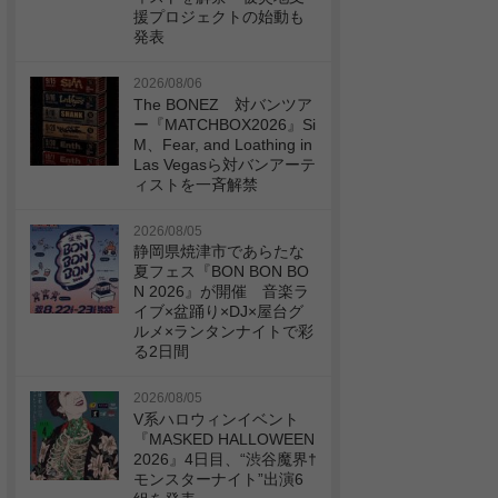
援プロジェクトの始動も
発表
2026/08/06
The BONEZ 対バンツア
ー『MATCHBOX2026』Si
M、Fear, and Loathing in
Las Vegasら対バンアーテ
ィストを一斉解禁
2026/08/05
静岡県焼津市であらたな
夏フェス『BON BON BO
N 2026』が開催 音楽ラ
イブ×盆踊り×DJ×屋台グ
ルメ×ランタンナイトで彩
る2日間
2026/08/05
V系ハロウィンイベント
『MASKED HALLOWEEN
2026』4日目、“渋谷魔界†
モンスターナイト”出演6