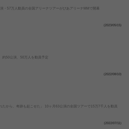
公演・57万人動員の全国アリーナツアーがぴあアリーナMMで開幕
(2023/05/15)
約50公演、50万人を動員予定
(2022/08/10)
松任谷由実「待っていてくれた人たちが背中を押してくれたから、奇跡も起こせた」 10ヶ月63公演の全国ツアーで15万7千人を動員
(2022/07/11)