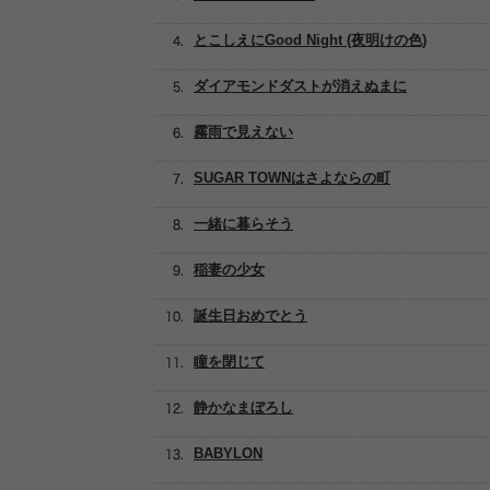
とこしえにGood Night (夜明けの色)
ダイアモンドダストが消えぬまに
霧雨で見えない
SUGAR TOWNはさよならの町
一緒に暮らそう
稲妻の少女
誕生日おめでとう
瞳を閉じて
静かなまぼろし
BABYLON