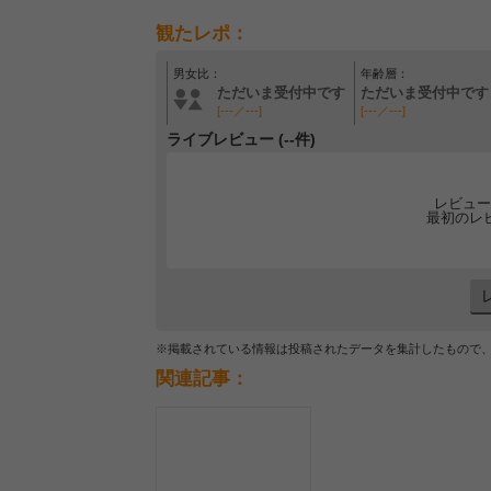
観たレポ：
男女比：
年齢層：
ただいま受付中です
ただいま受付中です
[---／---]
[---／---]
ライブレビュー (--件)
レビュー
最初のレ
※掲載されている情報は投稿されたデータを集計したもので
関連記事：