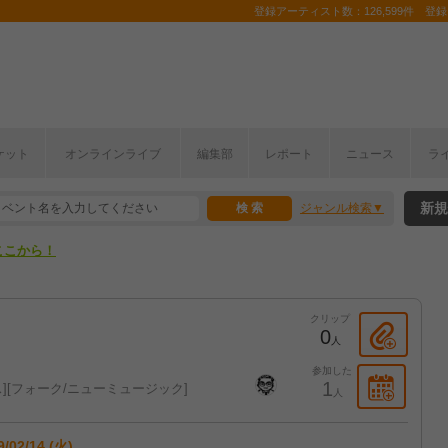
登録アーティスト数：126,599件 登録コ
ケット
オンラインライブ
編集部
レポート
ニュース
ラ
ここから！
新規
ジャンル検索
上半期編発表！
ここから！
上半期編発表！
クリップ
0
人
参加した
1
ス
フォーク/ニューミュージック
人
9/02/14 (火)