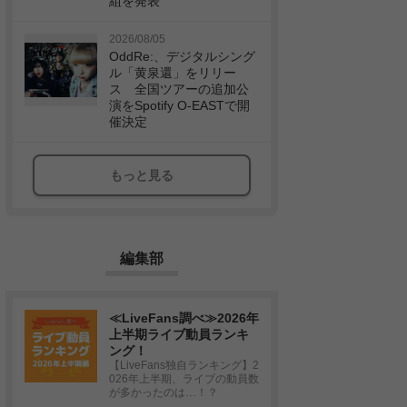
組を発表
2026/08/05
OddRe:、デジタルシング
ル「黄泉還」をリリー
ス 全国ツアーの追加公
演をSpotify O-EASTで開
催決定
もっと見る
編集部
≪LiveFans調べ≫2026年
上半期ライブ動員ランキ
ング！
【LiveFans独自ランキング】2
026年上半期、ライブの動員数
が多かったのは…！？