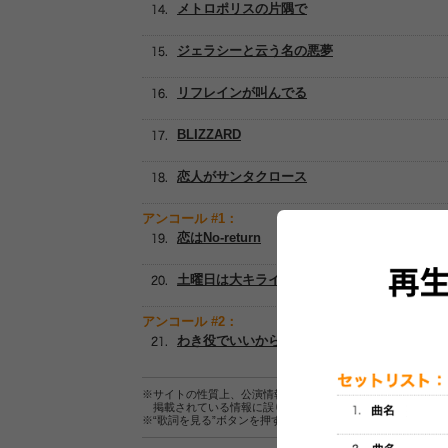
メトロポリスの片隅で
ジェラシーと云う名の悪夢
リフレインが叫んでる
BLIZZARD
恋人がサンタクロース
アンコール #1：
恋はNo-return
土曜日は大キライ
アンコール #2：
わき役でいいから
※サイトの性質上、公演情報およびセットリスト情報の正確
掲載されている情報に誤りがある場合は、
こちら
よりご連
※“歌詞を見る”ボタンを押すと、株式会社ページワンが運営