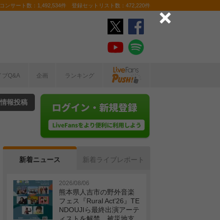
ンサート数：1,492,534件 登録セットリスト数：472,220件
イブQ&A
企画
ランキング
情報投稿
新着ニュース
新着ライブレポート
2026/08/06
熊本県人吉市の野外音楽
フェス『Rural Act'26』TE
NDOUJIら最終出演アーテ
ィストを解禁 被災地支