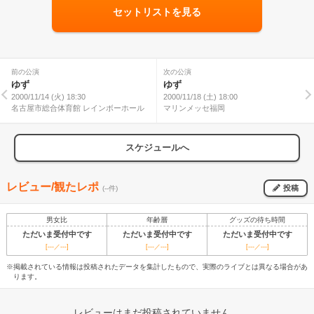
セットリストを見る
前の公演
次の公演
ゆず
ゆず
2000/11/14 (火) 18:30
2000/11/18 (土) 18:00
名古屋市総合体育館 レインボーホール
マリンメッセ福岡
スケジュールへ
レビュー/観たレポ
投稿
(--件)
男女比
年齢層
グッズの待ち時間
ただいま受付中です
ただいま受付中です
ただいま受付中です
[---／---]
[---／---]
[---／---]
※掲載されている情報は投稿されたデータを集計したもので、実際のライブとは異なる場合があ
ります。
レビューはまだ投稿されていません。