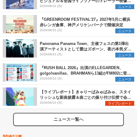
ビジュアル＆全国ライブツアーのトレーラー映像が
一部解禁【コメントあり】
2026/08/10 (月)
ニュース
『GREENROOM FESTIVAL'27』2027年5月に横浜
赤レンガ倉庫、神戸メリケンパークで開催決定
2026/08/10 (月)
ニュース
Panorama Panama Town、主催フェスの第1弾出
演アーティストとして愛はズボーン、夜の本気ダン
スらを発表 「plus∈you」のMVも公開に
2026/08/10 (月)
ニュース
『RUSH BALL 2026』出演のELLEGARDEN、
go!go!vanillas、BRAHMANら13組がFM802に登
場、他出演アーティストの“渾身の1曲”をセレクト
2026/08/10 (月)
ニュース
【ライブレポート】きゃりーぱみゅぱみゅ、スタイ
リッシュな新曲披露＆曲ごとの振り付け伝授で会場
を盛り上げまくる！＜LuckyFes’26＞
2026/08/10 (月)
ライブレポート
ニュース一覧へ
関連記事