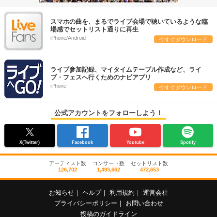
スマホの曲を、まるでライブ会場で聴いているような臨
場感でセットリスト通りに再生
iPhone/Android
今すぐダウンロード
ライブ参加記録、マイタイムテーブル作成など、ライ
ブ・フェスへ行くためのナビアプリ
iPhone
今すぐダウンロード
公式アカウントをフォローしよう！
X(Twitter)
Facebook
Youtube
Spotify
アーティスト数
コンサート数
セットリスト数
126,702
1,493,662
472,653
お知らせ
｜
ヘルプ
｜
利用規約
｜
運営会社
プライバシーポリシー
｜
お問い合わせ
投稿のガイドライン