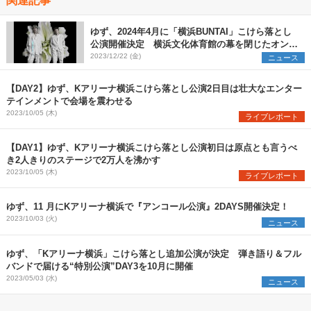
ゆず、2024年4月に「横浜BUNTAI」こけら落とし
公演開催決定 横浜文化体育館の幕を閉じたオンラ
インツアーのコンセプトを再構築
2023/12/22 (金)
ニュース
【DAY2】ゆず、Kアリーナ横浜こけら落とし公演2日目は壮大なエンター
テインメントで会場を震わせる
2023/10/05 (木)
ライブレポート
【DAY1】ゆず、Kアリーナ横浜こけら落とし公演初日は原点とも言うべ
き2人きりのステージで2万人を沸かす
2023/10/05 (木)
ライブレポート
ゆず、11 月にKアリーナ横浜で『アンコール公演』2DAYS開催決定！
2023/10/03 (火)
ニュース
ゆず、「Kアリーナ横浜」こけら落とし追加公演が決定 弾き語り＆フル
バンドで届ける“特別公演”DAY3を10月に開催
2023/05/03 (水)
ニュース