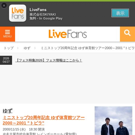
×
LiveFans
表示
株式会社SKIYAKI
無料 - In Google Play
MENU
2026
【フェス特集2026】フェス情報はここから！
04/27
トップ
ゆず
ミニストップ20周年記念 ゆず体育館ツアー2000～2001 "トビラ
2026
【ライブ動員ランキング】2026年上半期編発表！
07/28
2026
【フェス特集2026】フェス情報はここから！
04/27
2026
【ライブ動員ランキング】2026年上半期編発表！
07/28
ゆず
ミニストップ20周年記念 ゆず体育館ツアー
2000～2001 "トビラ"
2000/11/15 (水) 18:30 開演
＠名古屋市総合体育館 レインボーホール (愛知県)