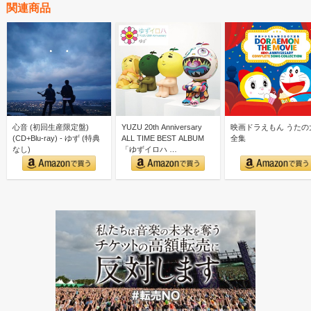
関連商品
心音 (初回生産限定盤)
YUZU 20th Anniversary
映画ドラえもん うたの
(CD+Blu-ray) - ゆず (特典
ALL TIME BEST ALBUM
全集
なし)
「ゆずイロハ …