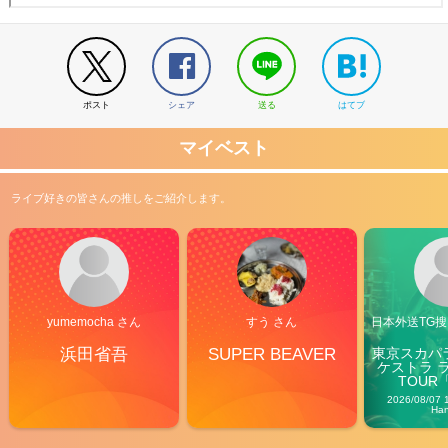
ポスト
シェア
送る
はてブ
マイベスト
ライブ好きの皆さんの推しをご紹介します。
yumemocha さん
すう さん
日本外送TG搜@
浜田省吾
SUPER BEAVER
東京スカパ
ケストラ 
TOUR「V
Carn
2026/08/07 
Ha