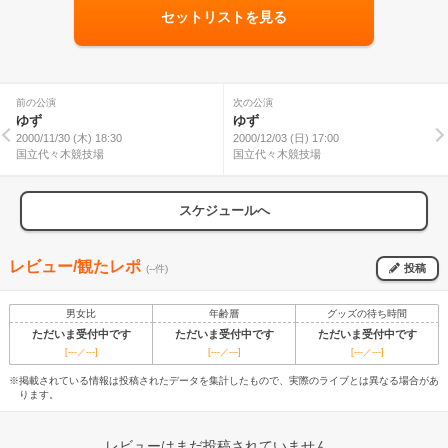
セットリストを見る
前の公演
次の公演
ゆず
ゆず
2000/11/30 (木) 18:30
2000/12/03 (日) 17:00
国立代々木競技場
国立代々木競技場
スケジュールへ
レビュー/観たレポ
投稿
(--件)
男女比
年齢層
グッズの待ち時間
ただいま受付中です
ただいま受付中です
ただいま受付中です
[---／---]
[---／---]
[---／---]
※掲載されている情報は投稿されたデータを集計したもので、実際のライブとは異なる場合があ
ります。
レビューはまだ投稿されていません。