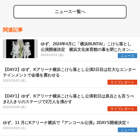
ニュース一覧へ
関連記事
ゆず、2024年4月に「横浜BUNTAI」こけら落とし
公演開催決定 横浜文化体育館の幕を閉じたオンラ
インツアーのコンセプトを再構築
2023/12/22 (金)
ニュース
【DAY2】ゆず、Kアリーナ横浜こけら落とし公演2日目は壮大なエンター
テインメントで会場を震わせる
2023/10/05 (木)
ライブレポート
【DAY1】ゆず、Kアリーナ横浜こけら落とし公演初日は原点とも言うべ
き2人きりのステージで2万人を沸かす
2023/10/05 (木)
ライブレポート
ゆず、11 月にKアリーナ横浜で『アンコール公演』2DAYS開催決定！
2023/10/03 (火)
ニュース