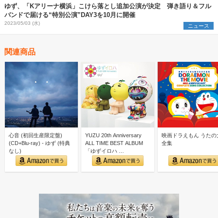
ゆず、「Kアリーナ横浜」こけら落とし追加公演が決定 弾き語り＆フル
バンドで届ける“特別公演”DAY3を10月に開催
2023/05/03 (水)
ニュース
関連商品
心音 (初回生産限定盤)
YUZU 20th Anniversary
映画ドラえもん うたの
(CD+Blu-ray) - ゆず (特典
ALL TIME BEST ALBUM
全集
なし)
「ゆずイロハ …