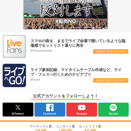
スマホの曲を、まるでライブ会場で聴いているような臨
場感でセットリスト通りに再生
iPhone/Android
今すぐダウンロード
ライブ参加記録、マイタイムテーブル作成など、ライ
ブ・フェスへ行くためのナビアプリ
iPhone
今すぐダウンロード
公式アカウントをフォローしよう！
X(Twitter)
Facebook
Youtube
Spotify
アーティスト数
コンサート数
セットリスト数
126,686
1,493,451
472,488