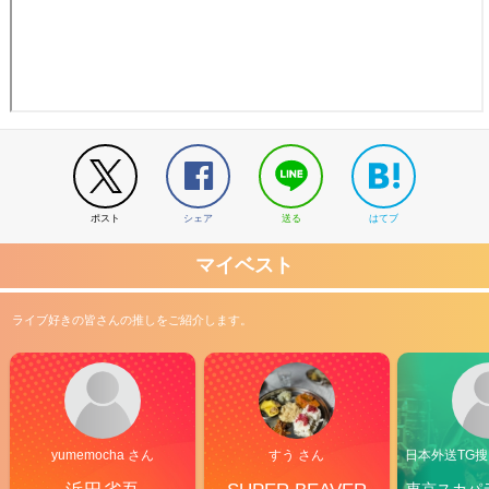
ポスト
シェア
送る
はてブ
マイベスト
ライブ好きの皆さんの推しをご紹介します。
yumemocha さん
すう さん
日本外送TG搜@
東京スカパ