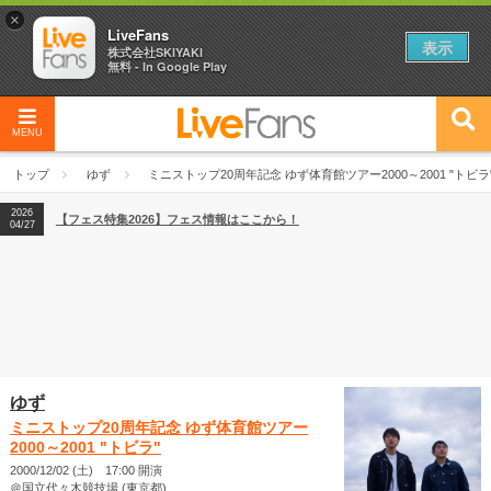
×
LiveFans
表示
株式会社SKIYAKI
無料 - In Google Play
MENU
2026
【フェス特集2026】フェス情報はここから！
04/27
トップ
ゆず
ミニストップ20周年記念 ゆず体育館ツアー2000～2001 "トビラ
2026
【ライブ動員ランキング】2026年上半期編発表！
07/28
2026
【フェス特集2026】フェス情報はここから！
04/27
2026
【ライブ動員ランキング】2026年上半期編発表！
07/28
ゆず
ミニストップ20周年記念 ゆず体育館ツアー
2000～2001 "トビラ"
2000/12/02 (土) 17:00 開演
＠国立代々木競技場 (東京都)