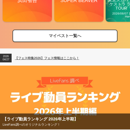
浜田省吾
SUPER BEAVER
ケストラ 
TOUR「V
Carn
2026/08/07 
Ha
マイベスト一覧へ
2026
【フェス特集2026】フェス情報はここから！
04/27
2026
【ライブ動員ランキング】2026年上半期編発表！
07/28
2026
【フェス特集2026】フェス情報はここから！
04/27
2026
【ライブ動員ランキング】2026年上半期編発表！
07/28
【ライブ動員ランキング 2026年上半期】
LiveFans調べのオリジナルランキング！