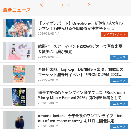
最新ニュース
【ライブレポート】Onephony、新体制7人で初ワ
ンマン！乃咲みり＆今田優衣が決意語る＜
Onephony新体制1st Oneman Live はじまりの夏
2026/08/08 (土)
ライブレポート
＞
結那バースデーイベント2026のゲストで斉藤朱夏
＆愛美の出演が決定
2026/08/08 (土)
ニュース
奇妙礼太郎、kojikoji、DENIMSら出演、和歌山の
マーケット型野外イベント『PICNIC JAM 2026』
早割チケット発売開始
2026/08/08 (土)
ニュース
福井で開催のキャンプイン音楽フェス『Rockroshi
Starry Music Festival 2026』第3弾出演者として
SCOOBIE DO、かりゆし58、Reiを発表
2026/08/08 (土)
ニュース
omeme tenten、今年最後のワンマンライブ『ten
out of ten 〜one man〜』を11月に開催決定
2026/08/08 (土)
ニュース