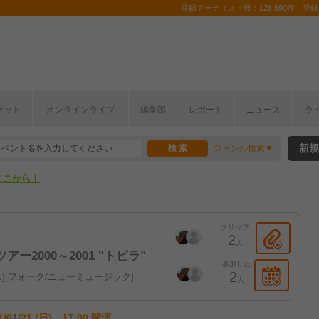
登録アーティスト数：126,590件 登録コ
ケット
オンラインライブ
編集部
レポート
ニュース
ラ
ここから！
新規
ジャンル検索
上半期編発表！
ここから！
上半期編発表！
クリップ
2
人
ー2000～2001 "トビラ"
参加した
2
ス
フォーク/ニューミュージック
人
1/01/21 (日) 17:00 開演