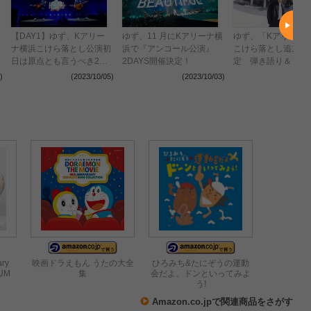
【DAY1】ゆず、Kアリー
ゆず、11 月にKアリーナ横
ゆず、「Kアリーナ
ナ横浜こけら落とし公演初
浜で『アンコール公演』
こけら落とし追加公
日は原点とも言うべき2人
2DAYS開催決定！
定 弾き語り＆フル
きりのステージで2万人を
で届ける“特別公演”D
)
(2023/10/05)
(2023/10/03)
(2023
沸かす
を10月に開催
ary
映画ドラえもん うたの大全
ひろみち&たにぞうの運動
BUM
集
会だよ、ドンといってみよ
う!
Amazon.co.jpで関連商品をさがす