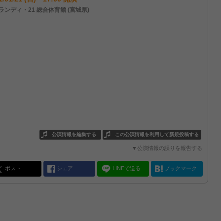
ランディ・21 総合体育館 (宮城県)
公演情報を編集する
この公演情報を利用して新規投稿する
▼公演情報の誤りを報告する
ポスト
シェア
LINEで送る
ブックマーク