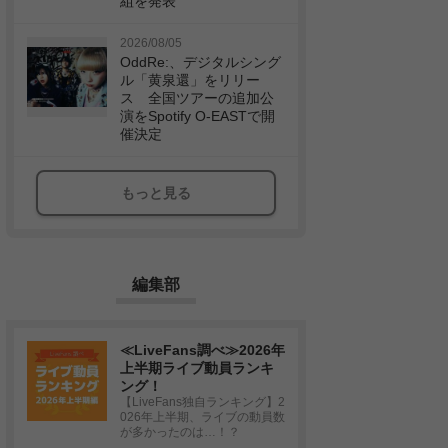
組を発表
2026/08/05
OddRe:、デジタルシング
ル「黄泉還」をリリー
ス 全国ツアーの追加公
演をSpotify O-EASTで開
催決定
もっと見る
編集部
≪LiveFans調べ≫2026年
上半期ライブ動員ランキ
ング！
【LiveFans独自ランキング】2
026年上半期、ライブの動員数
が多かったのは…！？