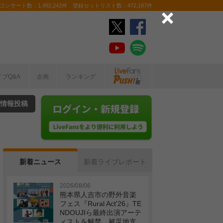
ンサート数：1,492,242件 登録セットリスト数：472,187件
イブQ&A
企画
ランキング
情報投稿
新着ニュース
新着ライブレポート
2026/08/06
熊本県人吉市の野外音楽
フェス『Rural Act'26』TE
NDOUJIら最終出演アーテ
ィストを解禁 被災地支