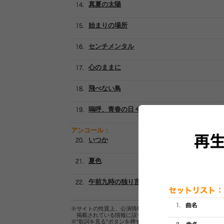
真夏の太陽
始まりの場所
センチメンタル
心のままに
飛べない鳥
嗚呼、青春の日々
アンコール：
いつか
夏色
午前九時の独り言
※サイトの性質上、公演情報およびセットリスト情報の正確
掲載されている情報に誤りがある場合は、
こちら
よりご連
※“歌詞を見る”ボタンを押すと、株式会社ページワンが運営