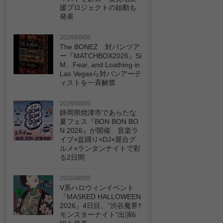
援プロジェクトの始動も
発表
2026/08/06
The BONEZ 対バンツア
ー『MATCHBOX2026』Si
M、Fear, and Loathing in
Las Vegasら対バンアーテ
ィストを一斉解禁
2026/08/05
静岡県焼津市であらたな
夏フェス『BON BON BO
N 2026』が開催 音楽ラ
イブ×盆踊り×DJ×屋台グ
ルメ×ランタンナイトで彩
る2日間
2026/08/05
V系ハロウィンイベント
『MASKED HALLOWEEN
2026』4日目、“渋谷魔界†
モンスターナイト”出演6