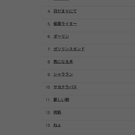
日だまりにて
仮面ライター
ダーリン
ガソリンスタンド
気になる木
シャララン
サヨナラバス
新しい朝
何処
ねぇ