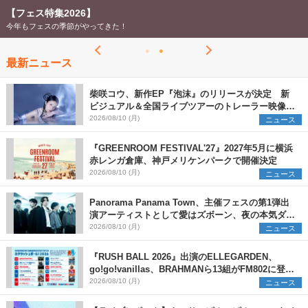
【フェス特集2026】
今年もフェスの季節がやってきた！
最新ニュース
柴咲コウ、新作EP『泡沫』のリリースが決定 新
ビジュアル＆全国ライブツアーのトレーラー映像が
一部解禁【コメントあり】
2026/08/10 (月)
ニュース
『GREENROOM FESTIVAL'27』2027年5月に横浜
赤レンガ倉庫、神戸メリケンパークで開催決定
2026/08/10 (月)
ニュース
Panorama Panama Town、主催フェスの第1弾出
演アーティストとして愛はズボーン、夜の本気ダン
スらを発表 「plus∈you」のMVも公開に
2026/08/10 (月)
ニュース
『RUSH BALL 2026』出演のELLEGARDEN、
go!go!vanillas、BRAHMANら13組がFM802に登
場、他出演アーティストの“渾身の1曲”をセレクト
2026/08/10 (月)
ニュース