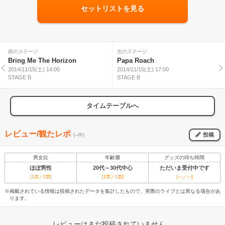
セットリストを見る
前のステージ
次のステージ
Bring Me The Horizon
Papa Roach
2014/11/15(土) 14:00
2014/11/15(土) 17:00
STAGE B
STAGE B
タイムテーブルへ
レビュー/観たレポ
投稿
(--件)
男女比
年齢層
グッズの待ち時間
ほぼ男性
20代～30代中心
ただいま受付中です
[1票／2票]
[1票／1票]
[---／---]
※掲載されている情報は投稿されたデータを集計したもので、実際のライブとは異なる場合があ
ります。
レビューはまだ投稿されていません。