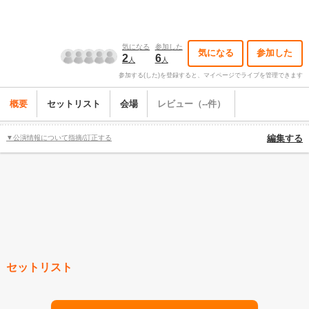
気になる
参加した
気になる
参加した
2
6
人
人
参加する(した)を登録すると、マイページでライブを管理できます
概要
セットリスト
会場
レビュー（--件）
▼公演情報について指摘/訂正する
編集する
セットリスト