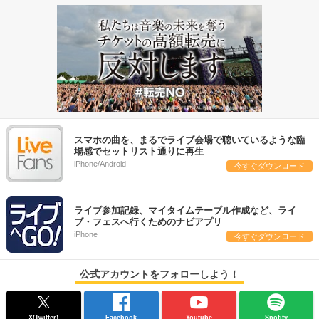
スマホの曲を、まるでライブ会場で聴いているような臨
場感でセットリスト通りに再生
iPhone/Android
今すぐダウンロード
ライブ参加記録、マイタイムテーブル作成など、ライ
ブ・フェスへ行くためのナビアプリ
iPhone
今すぐダウンロード
公式アカウントをフォローしよう！
X(Twitter)
Facebook
Youtube
Spotify