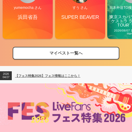
yumemocha さん
すう さん
日本外送TG搜@
浜田省吾
SUPER BEAVER
東京スカパ
ケストラ 
TOUR「V
Carn
2026/08/07 
Ha
マイベスト一覧へ
2026
【フェス特集2026】フェス情報はここから！
04/27
2026
【ライブ動員ランキング】2026年上半期編発表！
07/28
2026
【フェス特集2026】フェス情報はここから！
04/27
2026
【ライブ動員ランキング】2026年上半期編発表！
07/28