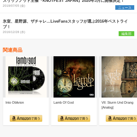
スリップノット主催『KNOTFEST JAPAN』2020年3月に開催決定！
2019/07/05 (金)
ニュース
氷室、星野源、ザチャレ…LiveFansスタッフが選ぶ2016年ベストライ
ブ！
2016/12/28 (水)
編集部
関連商品
Into Oblivion
Lamb Of God
VII: Sturm Und Drang
[Analog]