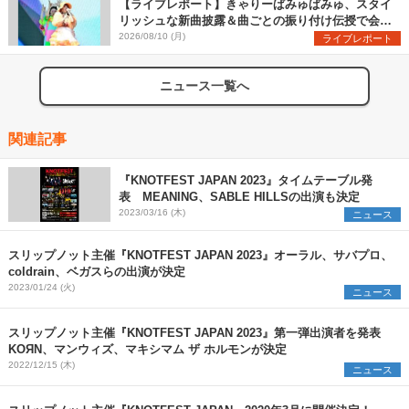
【ライブレポート】きゃりーぱみゅぱみゅ、スタイ
リッシュな新曲披露＆曲ごとの振り付け伝授で会場
を盛り上げまくる！＜LuckyFes’26＞
2026/08/10 (月)
ライブレポート
ニュース一覧へ
関連記事
『KNOTFEST JAPAN 2023』タイムテーブル発
表 MEANING、SABLE HILLSの出演も決定
2023/03/16 (木)
ニュース
スリップノット主催『KNOTFEST JAPAN 2023』オーラル、サバプロ、
coldrain、ベガスらの出演が決定
2023/01/24 (火)
ニュース
スリップノット主催『KNOTFEST JAPAN 2023』第一弾出演者を発表
KOЯN、マンウィズ、マキシマム ザ ホルモンが決定
2022/12/15 (木)
ニュース