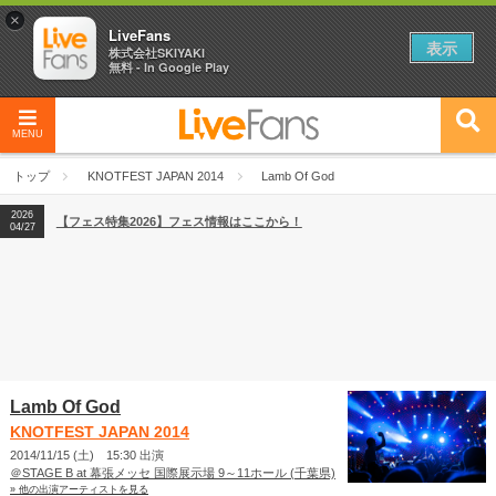
×
LiveFans
表示
株式会社SKIYAKI
無料 - In Google Play
MENU
2026
【フェス特集2026】フェス情報はここから！
04/27
トップ
KNOTFEST JAPAN 2014
Lamb Of God
2026
【ライブ動員ランキング】2026年上半期編発表！
07/28
2026
【フェス特集2026】フェス情報はここから！
04/27
2026
【ライブ動員ランキング】2026年上半期編発表！
07/28
Lamb Of God
KNOTFEST JAPAN 2014
2014/11/15 (土) 15:30 出演
＠STAGE B at 幕張メッセ 国際展示場 9～11ホール (千葉県)
» 他の出演アーティストを見る