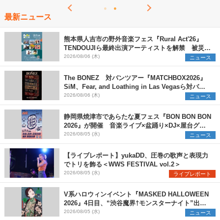
最新ニュース
熊本県人吉市の野外音楽フェス『Rural Act'26』
TENDOUJIら最終出演アーティストを解禁 被災地
支援プロジェクトの始動も発表
2026/08/06 (木)
ニュース
The BONEZ 対バンツアー『MATCHBOX2026』
SiM、Fear, and Loathing in Las Vegasら対バン
アーティストを一斉解禁
2026/08/06 (木)
ニュース
静岡県焼津市であらたな夏フェス『BON BON BON
2026』が開催 音楽ライブ×盆踊り×DJ×屋台グル
メ×ランタンナイトで彩る2日間
2026/08/05 (水)
ニュース
【ライブレポート】yukaDD、圧巻の歌声と表現力
でトリを飾る＜WWS FESTIVAL vol.2＞
2026/08/05 (水)
ライブレポート
V系ハロウィンイベント『MASKED HALLOWEEN
2026』4日目、“渋谷魔界†モンスターナイト”出演6
組を発表
2026/08/05 (水)
ニュース