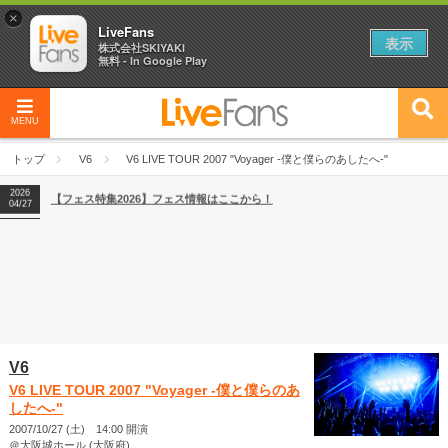
×
LiveFans
表示
株式会社SKIYAKI
無料 - In Google Play
2026
【フェス特集2026】フェス情報はここから！
04/27
MENU
2026
【ライブ動員ランキング】2026年上半期編発表！
07/28
トップ
V6
V6 LIVE TOUR 2007 "Voyager -僕と僕らのあしたへ-"
2026
【フェス特集2026】フェス情報はここから！
04/27
2026
【ライブ動員ランキング】2026年上半期編発表！
07/28
V6
V6 LIVE TOUR 2007 "Voyager -僕と僕らのあ
したへ-"
2007/10/27 (土) 14:00 開演
＠大阪城ホール (大阪府)