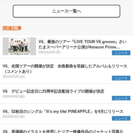
ニュース一覧へ
関連記事
V6、最後のツアー『LIVE TOUR V6 groove』さい
たまスーパーアリーナ公演がAmazon Prime
Videoで見放題独占配信へ
2021/10/25 (月)
ニュース
V6、全国ツアーの開催が決定 全曲新曲を収録したアルバムもリリース
（コメントあり）
2021/07/20 (火)
ニュース
V6 デビュー記念日に25周年記念配信ライブの開催が決定
2020/10/02 (金)
ニュース
V6、52枚目のシングル「It‘s my life/ PINEAPPLE」を9月にリリース
2020/07/22 (水)
ニュース
V6、長場雄のイラストを使用したツアー映像作品のジャケット写真公