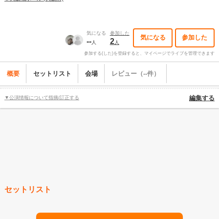
気になる
参加した
気になる
参加した
--
2
人
人
参加する(した)を登録すると、マイページでライブを管理できます
概要
セットリスト
会場
レビュー（--件）
▼公演情報について指摘/訂正する
編集する
セットリスト