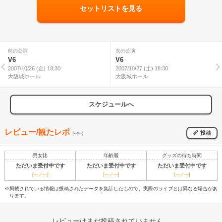
セットリストを見る
前の公演
次の公演
V6
V6
2007/10/26 (金) 18:30
2007/10/27 (土) 18:30
大阪城ホール
大阪城ホール
スケジュールへ
レビュー/観たレポ
投稿
(--件)
男女比
年齢層
グッズの待ち時間
ただいま受付中です
ただいま受付中です
ただいま受付中です
[---／---]
[---／---]
[---／---]
※掲載されている情報は投稿されたデータを集計したもので、実際のライブとは異なる場合があ
ります。
レビューはまだ投稿されていません。