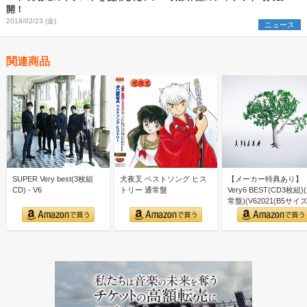
開！
2018/02/23 (金)
ニュース
関連商品
SUPER Very best(3枚組
犬夜叉 ベストソング ヒス
【メーカー特典あり】
CD) - V6
トリー 通常盤
Very6 BEST(CD3枚組)
常盤)(V62021(B5サイズ)