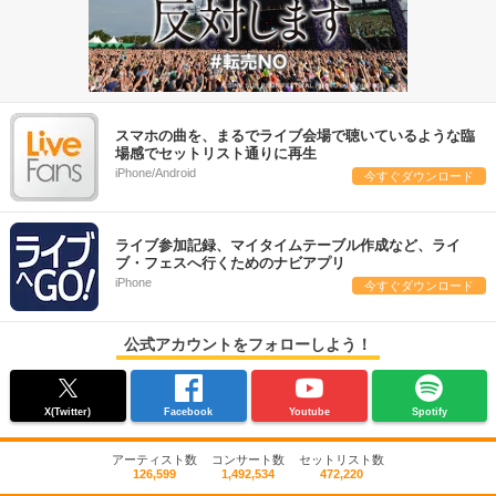
スマホの曲を、まるでライブ会場で聴いているような臨
場感でセットリスト通りに再生
iPhone/Android
今すぐダウンロード
ライブ参加記録、マイタイムテーブル作成など、ライ
ブ・フェスへ行くためのナビアプリ
iPhone
今すぐダウンロード
公式アカウントをフォローしよう！
X(Twitter)
Facebook
Youtube
Spotify
アーティスト数
コンサート数
セットリスト数
126,599
1,492,534
472,220