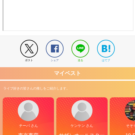
ポスト
シェア
送る
はてブ
マイベスト
ライブ好きの皆さんの推しをご紹介します。
チーバ さん
ケンケン さん
そそ